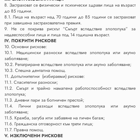
8. Застраховат се физически и психически здрави лица на възраст
до 85 години.
8.1. Лица на възраст над 70 години до 85 години се застраховат
при завишена застрахователна премия.
9. Не се покрива рискът “Смърт вследствие злополука” за
недееспособни лица и лица под 14 годишна възраст.
IV. ПОКРИТИ РИСКОВЕ
10. Основни рискове:
10.1. Медицински разноски вследствие злополука или акутно
заболяване;
10.2. Репатриране вследствие злополука или акутно заболяване;
10.3. Спешна дентална помощ.
11. Допълнителни (избираеми) рискове:
11.1. Спасителни разноски;
11.2. Смърт и трайно намалена работоспособност вследствие
злополука;
11.3. Дневни пари за болничен престой;
11.4. Лични разходи вследствие злополука или акутно
заболяване;
11.5. Кражба, загуба или забавяне на личен багаж;
11.6. Гражданска отговорност към трети лица;
11.7. Правна помощ.
V. ИЗКЛЮЧЕНИ РИСКОВЕ