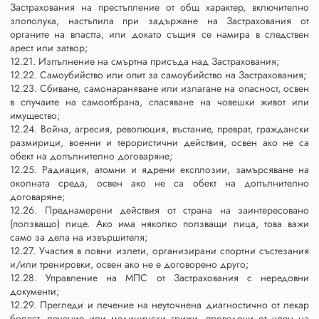
Застрахования на престъпление от общ характер, включително
злополука, настъпила при задържане на Застрахования от
органите на властта, или докато същия се намира в следствен
арест или затвор;
12.21. Изпълнение на смъртна присъда над Застрахования;
12.22. Самоубийство или опит за самоубийство на Застрахования;
12.23. Сбиване, самонараняване или излагане на опасност, освен
в случаите на самоотбрана, спасяване на човешки живот или
имущество;
12.24. Война, агресия, революция, въстание, преврат, граждански
размирици, военни и терористични действия, освен ако не са
обект на допълнително договаряне;
12.25. Радиация, атомни и ядрени експлозии, замърсяване на
околната среда, освен ако не са обект на допълнително
договаряне;
12.26. Преднамерени действия от страна на заинтересовано
(ползващо) лице. Ако има няколко ползващи лица, това важи
само за дела на извършителя;
12.27. Участия в ловни излети, организирани спортни състезания
и/или тренировки, освен ако не е договорено друго;
12.28. Управление на МПС от Застрахования с нередовни
документи;
12.29. Прегледи и лечение на неуточнена диагностично от лекар
болест, лечение или медицински грижи, проведени от член на