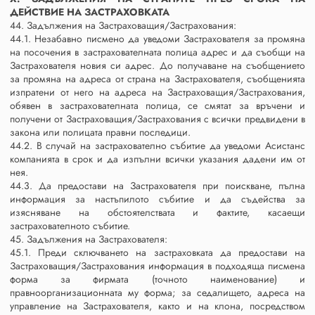
ДЕЙСТВИЕ НА ЗАСТРАХОВКАТА
44. Задължения на Застраховащия/Застрахования:
44.1. Незабавно писмено да уведоми Застрахователя за промяна
на посочения в застрахователната полица адрес и да съобщи на
Застрахователя новия си адрес. До получаване на съобщението
за промяна на адреса от страна на Застрахователя, съобщенията
изпратени от него на адреса на Застраховащия/Застрахования,
обявен в застрахователната полица, се смятат за връчени и
получени от Застраховащия/Застрахования с всички предвидени в
закона или полицата правни последици.
44.2. В случай на застрахователно събитие да уведоми Асистанс
компанията в срок и да изпълни всички указания дадени им от
нея.
44.3. Да предостави на Застрахователя при поискване, пълна
информация за настъпилото събитие и да съдейства за
изясняване на обстоятелствата и фактите, касаещи
застрахователното събитие.
45. Задължения на Застрахователя:
45.1. Преди сключването на застраховката да предостави на
Застраховащия/Застрахования информация в подходяща писмена
форма за фирмата (точното наименование) и
правноорганизационната му форма; за седалището, адреса на
управление на Застрахователя, както и на клона, посредством