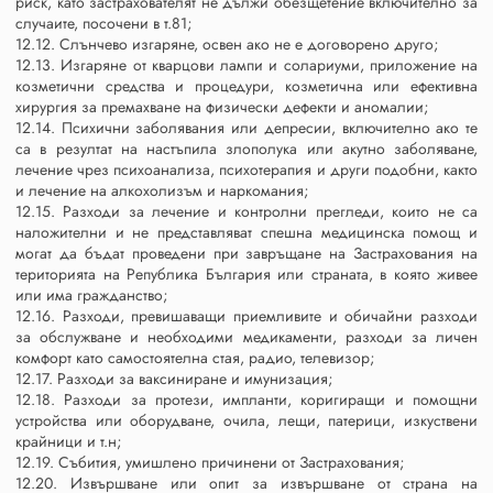
риск, като застрахователят не дължи обезщетение включително за
случаите, посочени в т.81;
12.12. Слънчево изгаряне, освен ако не е договорено друго;
12.13. Изгаряне от кварцови лампи и солариуми, приложение на
козметични средства и процедури, козметична или ефективна
хирургия за премахване на физически дефекти и аномалии;
12.14. Психични заболявания или депресии, включително ако те
са в резултат на настъпила злополука или акутно заболяване,
лечение чрез психоанализа, психотерапия и други подобни, както
и лечение на алкохолизъм и наркомания;
12.15. Разходи за лечение и контролни прегледи, които не са
наложителни и не представляват спешна медицинска помощ и
могат да бъдат проведени при завръщане на Застрахования на
територията на Република България или страната, в която живее
или има гражданство;
12.16. Разходи, превишаващи приемливите и обичайни разходи
за обслужване и необходими медикаменти, разходи за личен
комфорт като самостоятелна стая, радио, телевизор;
12.17. Разходи за ваксиниране и имунизация;
12.18. Разходи за протези, импланти, коригиращи и помощни
устройства или оборудване, очила, лещи, патерици, изкуствени
крайници и т.н;
12.19. Събития, умишлено причинени от Застрахования;
12.20. Извършване или опит за извършване от страна на