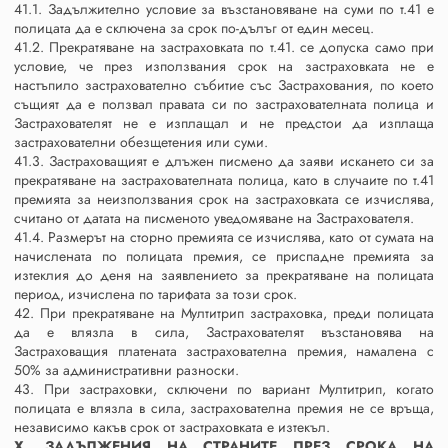
41.1. Задължително условие за възстановяване на суми по т.41 е
полицата да е сключена за срок по-дълъг от един месец.
41.2. Прекратяване на застраховката по т.41. се допуска само при
условие, че през използвания срок на застраховката не е
настъпило застрахователно събитие със Застрахования, по което
същият да е ползвал правата си по застрахователната полица и
Застрахователят не е изплащал и не предстои да изплаща
застрахователни обезщетения или суми.
41.3. Застраховащият е длъжен писмено да заяви искането си за
прекратяване на застрахователната полица, като в случаите по т.41
премията за неизползвания срок на застраховката се изчислява,
считано от датата на писменото уведомяване на Застрахователя.
41.4. Размерът на сторно премията се изчислява, като от сумата на
начислената по полицата премия, се приспадне премията за
изтеклия до деня на заявлението за прекратяване на полицата
период, изчислена по тарифата за този срок.
42. При прекратяване на Мултитрип застраховка, преди полицата
да е влязла в сила, Застрахователят възстановява на
Застраховащия платената застрахователна премия, намалена с
50% за административни разноски.
43. При застраховки, сключени по вариант Мултитрип, когато
полицата е влязла в сила, застрахователна премия не се връща,
независимо какъв срок от застраховката е изтекъл.
Х. ЗАДЪЛЖЕНИЯ НА СТРАНИТЕ ПРЕЗ СРОКА НА