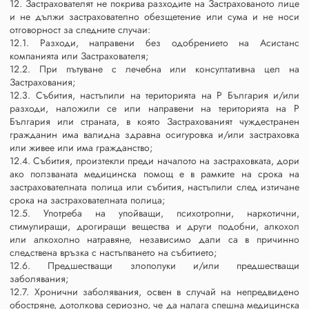
12. Застрахователят не покрива разходите на Застрахованото лице
и не дължи застрахователно обезщетение или сума и не носи
отговорност за следните случаи:
12.1. Разходи, направени без одобрението на Асистанс
компанията или Застрахователя;
12.2. При пътуване с лечебна или консултативна цел на
Застрахования;
12.3. Събития, настъпили на територията на Р България и/или
разходи, наложили се или направени на територията на Р
България или страната, в която Застрахованият чуждестранен
гражданин има валидна здравна осигуровка и/или застраховка
или живее или има гражданство;
12.4. Събития, произтекли преди началото на застраховката, дори
ако ползваната медицинска помощ е в рамките на срока на
застрахователната полица или събития, настъпили след изтичане
срока на застрахователната полица;
12.5. Употреба на упойващи, психотропни, наркотични,
стимулиращи, дрогиращи вещества и други подобни, алкохол
или алкохолно натравяне, независимо дали са в причинно
следствена връзка с настъпването на събитието;
12.6. Предшестващи злополуки и/или предшестващи
заболявания;
12.7. Хронични заболявания, освен в случай на непредвидено
обостряне, дотолкова сериозно, че да налага спешна медицинска