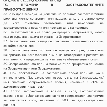
се доказва с командировачна заповед.
ІХ. ПРОМЕНИ В ЗАСТРАХОВАТЕЛНИТЕ
ПРАВООТНОШЕНИЯ
35. Ако през периода на действие на полицата застрахователния
риск значително се увеличи или намали, всяка от страните може
да иска съответно увеличение или намаление на
застрахователната премия или прекратяване на полицата.
36. Застрахователят има право да прекрати застраховката, когато
има извършена измама от страна на Застраховащия.
37. Застрахователната полица се прекратява с изтичането на срока,
за който е сключена.
38. Застрахователната полица се прекратява предсрочно при
изчерпване на договорения лимит на отговорност в резултат на
изплатени или предстоящи за изплащане обезщетения и суми.
39. Застрахователната полица може да бъде прекратена по искане
на Застраховащия или Застрахования.
40. При прекратяване на застраховката преди полицата да е
влязла в сила, Застрахователят възстановява на Застраховащия/
ния платената застрахователна премия, намалена с 50% за
административни разноски.
41. Когато застраховката е влязла в сила, Застрахователят
възстановява на Застраховащия частта от застрахователната премия
за неизтеклия срок, намалена с 50% за административни
разноски.