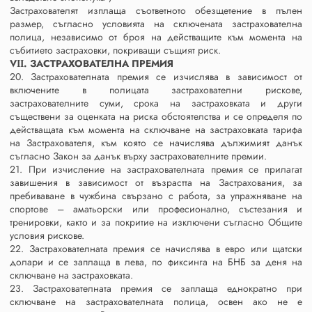
Застрахователят изплаща съответното обезщетение в пълен
размер, съгласно условията на сключената застрахователна
полица, независимо от броя на действащите към момента на
събитието застраховки, покриващи същият риск.
VІІ. ЗАСТРАХОВАТЕЛНА ПРЕМИЯ
20. Застрахователната премия се изчислява в зависимост от
включените в полицата застрахователни рискове,
застрахователните суми, срока на застраховката и други
съществени за оценката на риска обстоятелства и се определя по
действащата към момента на сключване на застраховката тарифа
на Застрахователя, към която се начислява дължимият данък
съгласно Закон за данък върху застрахователните премии.
21. При изчисление на застрахователната премия се прилагат
завишения в зависимост от възрастта на Застрахования, за
пребиваване в чужбина свързано с работа, за упражняване на
спортове – аматьорски или професионално, състезания и
тренировки, както и за покритие на изключени съгласно Общите
условия рискове.
22. Застрахователната премия се начислява в евро или щатски
долари и се заплаща в лева, по фиксинга на БНБ за деня на
сключване на застраховката.
23. Застрахователната премия се заплаща еднократно при
сключване на застрахователната полица, освен ако не е