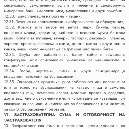
семейството, самолечение, услуги и лечение в санаториуми,
минерални бани, хидроклиники, физиотерапия и други подобни;
12.30. Трансплантация на органи и тъкани;
12.31. Лечение на злокачествени и доброкачествени образувания;
12.32. Кражба или загуба на валута, пари, бижута, чекове,
пощенски марки, кредитни, дебитни и всякакви други банкови
карти, билети за пътуване, ваучери, паспорти, ръкописи, планове,
чертежи, проекти, счетоводни книги, тръжни книжа и други ценни
книжа, вещи, които не могат да се третират като личен багаж.
12.33. Загуба или забавяне на багаж, който е задържан,
конфискуван или основателно унищожен от митническите и
полицейски власти;
12.34. Глоби, неустойки, лихви и други санкциониращи
плащания, наложени на Застрахования;
12.35. Отговорност, произтичаща от собственост или ползване от
или от името на Застрахования на какъвто и да е самолет,
плавателен съд, летателен апарат, моторно превозно средство,
друга вещ, чието съхранение и/или използване се извършва при
спазване на специални изисквания за безопасност, или животно,
за които Застрахованият отговаря.
VІ. ЗАСТРАХОВАТЕЛНА СУМА И ОТГОВОРНОСТ НА
ЗАСТРАХОВАТЕЛЯ
13. Застрахователната сума е в евро или щатски долари и се