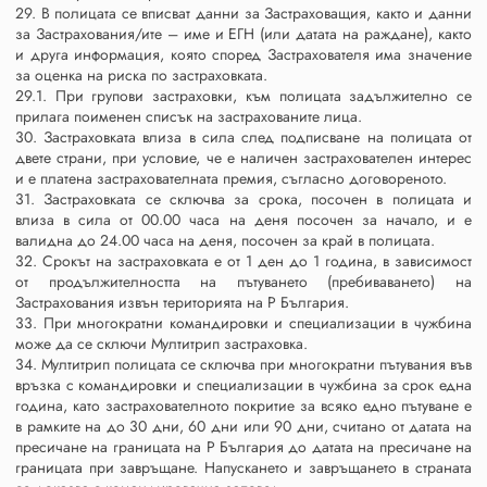
29. В полицата се вписват данни за Застраховащия, както и данни
за Застрахования/ите – име и ЕГН (или датата на раждане), както
и друга информация, която според Застрахователя има значение
за оценка на риска по застраховката.
29.1. При групови застраховки, към полицата задължително се
прилага поименен списък на застрахованите лица.
30. Застраховката влиза в сила след подписване на полицата от
двете страни, при условие, че е наличен застрахователен интерес
и е платена застрахователната премия, съгласно договореното.
31. Застраховката се сключва за срока, посочен в полицата и
влиза в сила от 00.00 часа на деня посочен за начало, и е
валидна до 24.00 часа на деня, посочен за край в полицата.
32. Срокът на застраховката е от 1 ден до 1 година, в зависимост
от продължителността на пътуването (пребиваването) на
Застрахования извън територията на Р България.
33. При многократни командировки и специализации в чужбина
може да се сключи Мултитрип застраховка.
34. Мултитрип полицата се сключва при многократни пътувания във
връзка с командировки и специализации в чужбина за срок една
година, като застрахователното покритие за всяко едно пътуване е
в рамките на до 30 дни, 60 дни или 90 дни, считано от датата на
пресичане на границата на Р България до датата на пресичане на
границата при завръщане. Напускането и завръщането в страната