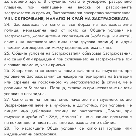
договорено друго. В случаите, когато е уговорено разсрочено
плащане, при неплащане на вноска от разсрочената
застрахователна премия, Застрахователят прекратява застраховката.
VІІІ. СКЛЮЧВАНЕ, НАЧАЛО И КРАЙ НА ЗАСТРАХОВКАТА
24. Застраховката се сключва във форма на застрахователна
полица, неразделна част от която са Общите условия на
застраховката, допълнителни споразумения (добавъци и анекси),
списък на застрахованите лица (при групови полици) и други
писмени договорености между страните, ако има такива.
25. Общите условия на Застрахователя обвързват Застрахования,
ако са му били предадени при сключването на застраховката и той
е заявил писмено, че ги приема.
26. Застраховката се сключва преди началото на пътуването, при
условие че Застрахованият се намира на територията на България
или страната на постоянното му местожителство (в случай, че е
различна от България). Полица, сключена при неспазване на тези
условия е невалидна.
27. Сключване на полица след началото на пътуването, когато
Застрахованият вече е в чужбина, е допустимо, при условие, че
лицето има действаща полица по застраховка „Помощ при
пътуване в чужбина“ в ЗАД „Армеец“ и не е налице прекъсване
на покритието, и няма настъпило застрахователно събитие.
28. По настоящите Общи условия се сключват групови или
индивидуални застраховки.