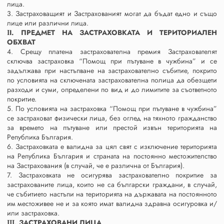
лица.
3. Застраховащият и Застрахованият могат да бъдат едно и също
лице или различни лица.
ІI. ПРЕДМЕТ НА ЗАСТРАХОВКАТА И ТЕРИТОРИАЛЕН
ОБХВАТ
4. Срещу платена застрахователна премия Застрахователят
сключва застраховка “Помощ при пътуване в чужбина” и се
задължава при настъпване на застрахователно събитие, покрито
по условията на сключената застрахователна полица да обезщети
разходи и суми, определени по вид и до лимитите за съответното
покритие.
5. По условията на застраховка “Помощ при пътуване в чужбина”
се застраховат физически лица, без оглед на тяхното гражданство
за времето на пътуване или престой извън територията на
Република България.
6. Застраховката е валидна за цял свят с изключение територията
на Република България и страната на постоянно местожителство
на Застрахования (в случай, че е различна от България).
7. Застраховката не осигурява застрахователно покритие за
застрахованите лица, които не са български граждани, в случай,
че събитието настъпи на територията на държавата на постоянното
им местоживее не и за която имат валидна здравна осигуровка и/
или застраховка.
ІІІ. ЗАСТРАХОВАНИ ЛИЦА