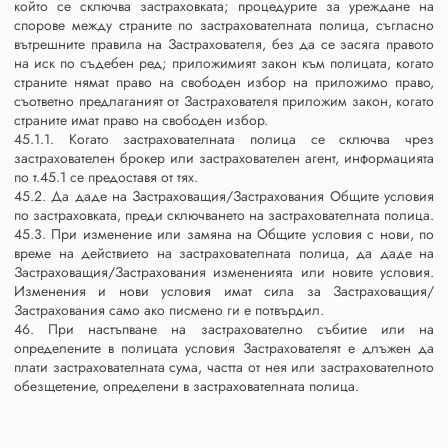
който се сключва застраховката; процедурите за уреждане на
спорове между страните по застрахователната полица, съгласно
вътрешните правила на Застрахователя, без да се засяга правото
на иск по съдебен ред; приложимият закон към полицата, когато
страните нямат право на свободен избор на приложимо право,
съответно предлаганият от Застрахователя приложим закон, когато
страните имат право на свободен избор.
45.1.1. Когато застрахователната полица се сключва чрез
застрахователен брокер или застрахователен агент, информацията
по т.45.1 се предоставя от тях.
45.2. Да даде на Застраховащия/Застрахования Общите условия
по застраховката, преди сключването на застрахователната полица.
45.3. При изменение или замяна на Общите условия с нови, по
време на действието на застрахователната полица, да даде на
Застраховащия/Застрахования измененията или новите условия.
Изменения и нови условия имат сила за Застраховащия/
Застрахования само ако писмено ги е потвърдил.
46. При настъпване на застрахователно събитие или на
определените в полицата условия Застрахователят е длъжен да
плати застрахователната сума, частта от нея или застрахователното
обезщетение, определени в застрахователната полица.