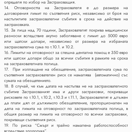
определя по избор на Застраховащия.
14. Отговорността на Застрахователя е до размера на
договорения лимит по съответния риск, независимо от броя на
настъпилите застрахователни събития в срока на действие на
застраховката.
15. За лица над 70 години, Застрахователят покрива медицински
разноски вследствие акутно заболяване с лимит до 5000 евро
или щатски долари, независимо от размера на избраната
застрахователна сума по т.10.1. и 10.2.
16. Лимитът на отговорност за спешна дентална помощ е 350 евро
или щатски долари общо за всички събития в рамките на срока
на застрахователната полица.
17. При изплащане на обезщетение, застрахователната сума по
съответния застрахователен риск се намалява (автоматично) със
сумата на обезщетението.
18. В случай, че към датата на настъпва не на застрахователното
събитие Застрахованият има и други застраховки, покриващи
рисковете по т.10.1, т.10.2, т.10.3 и т.11.1, Застрахователят е длъжен
да плати дял от дължимото обезщететение, пропорционален на
дела на лимита на отговорност по застрахователната полица, в
общия размер на лимита на отговорност по всички застраховки,
покриващи съответния риск.
19. По риска “Смърт и трайно намалена работоспособност
вследствие злополука”,