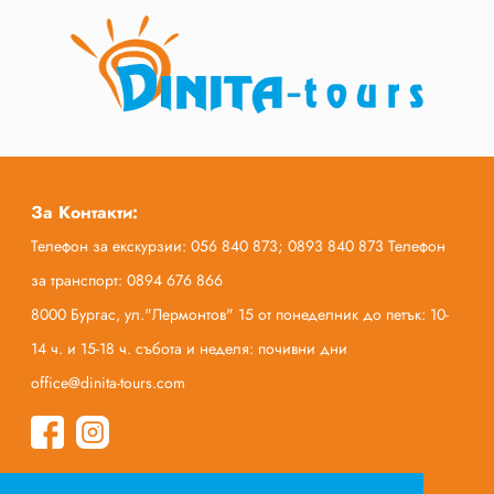
За Контакти:
Телефон за екскурзии: 056 840 873; 0893 840 873 Телефон
за транспорт: 0894 676 866
8000 Бургас, ул."Лермонтов" 15 от понеделник до петък: 10-
14 ч. и 15-18 ч. събота и неделя: почивни дни
office@dinita-tours.com