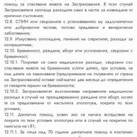
помощ за спасяване живота на Застрахования. В този случай
Застрахователя заплаща разходите само в частта за извеждане от
критично състояние;
12.8. СПИН или свързаните с установяването му задължителни
или доброволни тестове, полово предавани и венерически
заболявания;
12.9. Изкуствено оплождане, лечение на стерилитет, разходи за
контрацептиви;
12.10. Бременност, раждане, аборт или усложнения, свързани с
бременност;
12.10.1. Покриват се само медицински разходи, свързани със
спасяване живота на бременната и/или детето, при условие, че
към датата на заминаване (предприемане на пътуването от страна
на Застрахованата) остават най-малко два месеца до определения
от лекарите термин на бременността;
12.10.2. Застрахователят възстановява направените медицински
разходи в случай на преждевременно раждане или аборт, когато
те са предизвикани от настъпила злополука, покрита по тези
условия;
12.11. Дентална помощ, освен ако се налага вследствие на
покрита по тези условия злополука или в случай на покритие по
смисъла на т.81;
12.11.1. За лица над 70 години денталната помощ е изключен