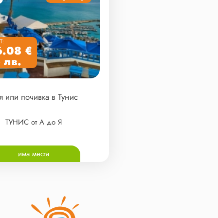
Т:
.08 €
 лв.
я или почивка в Тунис
ТУНИС от А до Я
има места