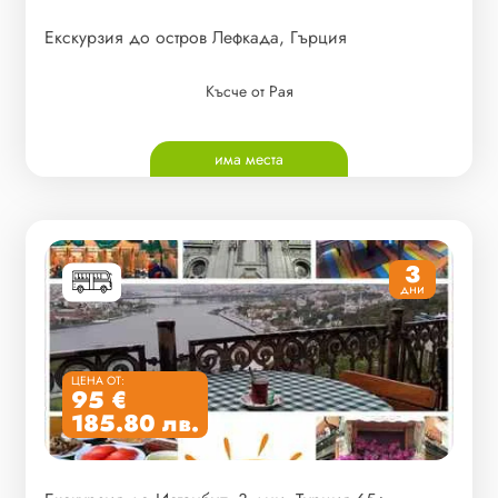
Екскурзия до остров Лефкада, Гърция
Късче от Рая
има места
3
дни
ЦЕНА ОТ:
95 €
185.80 лв.