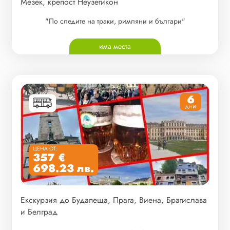
Мезек, крепост Неузетикон
"По следите на траки, римляни и българи"
има места
6
дни
ЦЕНА ОТ:
357 €
698.23 лв.
Екскурзия до Будапеща, Прага, Виена, Братислава
и Белград