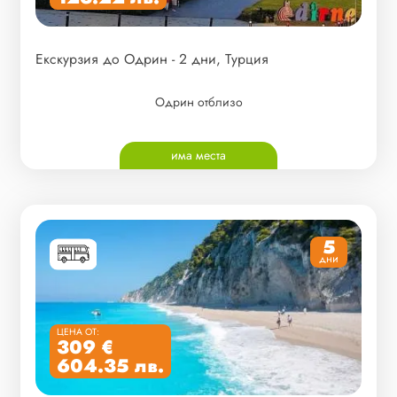
Екскурзия до Одрин - 2 дни, Турция
Одрин отблизо
има места
5
дни
ЦЕНА ОТ:
309 €
604.35 лв.