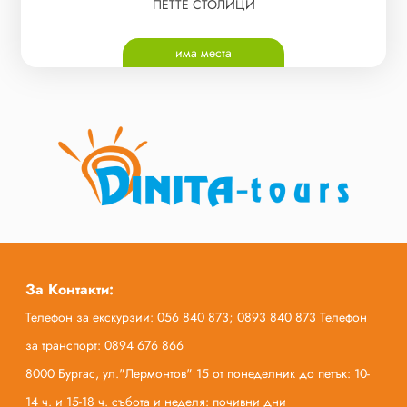
ПЕТТЕ СТОЛИЦИ
има места
За Контакти:
Телефон за екскурзии: 056 840 873; 0893 840 873 Телефон
за транспорт: 0894 676 866
8000 Бургас, ул."Лермонтов" 15 от понеделник до петък: 10-
14 ч. и 15-18 ч. събота и неделя: почивни дни