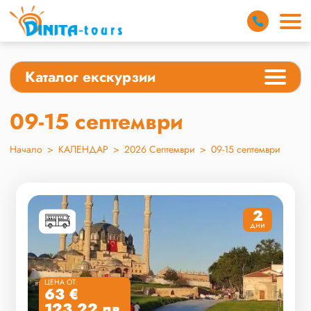
Каталог екскурзии
09-15 септември
Начало
>
КАЛЕНДАР
>
2026 Септември
>
09-15 септември
2
дни
ЦЕНА ОТ:
63 €
123.22 лв.