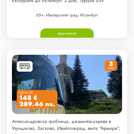
Екскурзия до Истанбул- 3 дни, Турция 65+
65+: Имперският град- Истанбул
има места
3
дни
ЦЕНА ОТ:
148 €
289.46 лв.
Александровска гробница, джамията-църква в
Узунджово, Хасково, Ивайловград, вила "Армира",