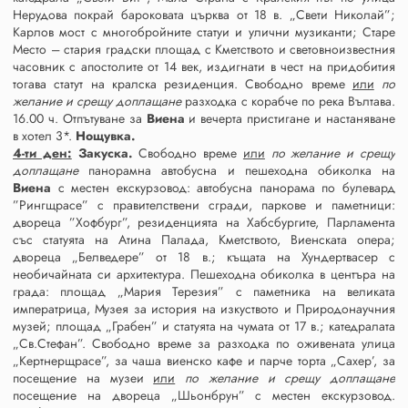
Нерудова покрай бароковата църква от 18 в. „Свети Николай”;
Карлов мост с многобройните статуи и улични музиканти; Старе
Место – стария градски площад с Кметството и световноизвестния
часовник с апостолите от 14 век, издигнати в чест на придобития
тогава статут на кралска резиденция. Свободно време
или
по
желание и срещу доплащане
разходка с корабче по река Вълтава.
16.00 ч. Отпътуване за
Виена
и вечерта пристигане и настаняване
в хотел 3*.
Нощувка.
4-ти ден:
Закуска.
Свободно време
или
по желание и срещу
доплащане
панорамна автобусна и пешеходна обиколка на
Виена
с местен екскурзовод: автобусна панорама по булевард
”Рингщрасе” с правителствени сгради, паркове и паметници:
двореца ”Хофбург”, резиденцията на Хабсбургите, Парламента
със статуята на Атина Палада, Кметството, Виенската опера;
двореца „Белведере” от 18 в.; къщата на Хундертвасер с
необичайната си архитектура. Пешеходна обиколка в центъра на
града: площад „Мария Терезия” с паметника на великата
императрица, Музея за история на изкуството и Природонаучния
музей; площад „Грабен” и статуята на чумата от 17 в.; катедралата
„Св.Стефан”. Свободно време за разходка по оживената улица
„Кертнерщрасе”, за чаша виенско кафе и парче торта „Сахер’, за
посещение на музеи
или
по желание и срещу доплащане
посещение на двореца „Шьонбрун” с местен екскурзовод.