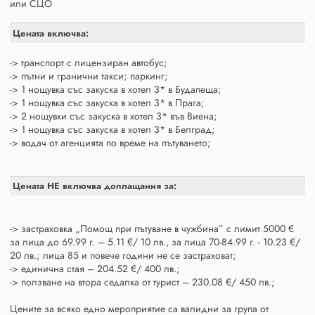
или СЦО
Цената включва:
-> транспорт с лицензиран автобус;
-> пътни и гранични такси; паркинг;
-> 1 нощувка със закуска в хотел 3* в Будапеща;
-> 1 нощувка със закуска в хотел 3* в Прага;
-> 2 нощувки със закуска в хотел 3* във Виена;
-> 1 нощувка със закуска в хотел 3* в Белград;
-> водач от агенцията по време на пътуването;
Цената НЕ включва доплащания за:
-> застраховка „Помощ при пътуване в чужбина” с лимит 5000 €
за лица до 69.99 г. – 5.11 €/ 10 лв., за лица 70-84.99 г. - 10.23 €/
20 лв.; лица 85 и повече години не се застраховат;
-> единична стая – 204.52 €/ 400 лв.;
-> ползване на втора седалка от турист – 230.08 €/ 450 лв.;
Цените за всяко едно мероприятие са валидни за група от