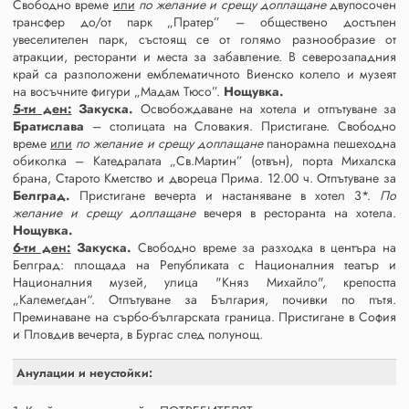
Свободно време
или
по желание и срещу доплащане
двупосочен
трансфер до/от парк „Пратер” – обществено достъпен
увеселителен парк, състоящ се от голямо разнообразие от
атракции, ресторанти и места за забавление. В северозападния
край са разположени емблематичното Виенско колело и музеят
на восъчните фигури „Мадам Тюсо”.
Нощувка.
5-ти ден:
Закуска.
Освобождаване на хотела и отпътуване за
Братислава
– столицата на Словакия. Пристигане. Свободно
време
или
по желание и срещу доплащане
панорамна пешеходна
обиколка – Катедралата „Св.Мартин” (отвън), порта Михалска
брана, Старото Кметство и двореца Прима. 12.00 ч. Отпътуване за
Белград.
Пристигане вечерта и настаняване в хотел 3*.
По
желание и срещу доплащане
вечеря в ресторанта на хотела.
Нощувка.
6-ти ден:
Закуска.
Свободно време за разходка в центъра на
Белград: площада на Републиката с Националния театър и
Националния музей, улица "Княз Михайло", крепостта
„Калемегдан“. Отпътуване за България, почивки по пътя.
Преминаване на сърбо-българската граница. Пристигане в София
и Пловдив вечерта, в Бургас след полунощ.
Анулации и неустойки: