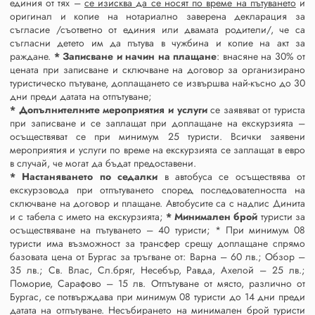
единия от тях –
се изисква да се носят по време на пътуването
и
оригинал и копие на нотариално заверена декларация за
съгласие /съответно от единия или двамата родители/, че са
съгласни детето им да пътува в чужбина и копие на акт за
раждане.
* Записване и начин на плащане
: внасяне на 30% от
цената при записване и сключване на договор за организирано
туристическо пътуване, доплащането се извършва най-късно до 30
дни преди датата на отпътуване;
* Допълнителните мероприятия и услуги
се заявяват от туриста
при записване и се заплащат при доплащане на екскурзията –
осъществяват се при минимум 25 туристи. Всички заявени
мероприятия и услуги по време на екскурзията се заплащат в евро
в случай, че могат да бъдат предоставени.
* Настаняването по седалки
в автобуса се осъществява от
екскурзовода при отпътуването според последователността на
сключване на договор и плащане. Автобусите са с надпис Динита
и с табела с името на екскурзията;
* Минимален брой
туристи за
осъществяване на пътуването – 40 туристи; * При минимум 08
туристи има възможност за трансфер срещу доплащане спрямо
базовата цена от Бургас за тръгване от: Варна – 60 лв.; Обзор –
35 лв.; Св. Влас, Сл.бряг, Несебър, Равда, Ахелой – 25 лв.;
Поморие, Сарафово – 15 лв. Отпътуване от място, различно от
Бургас, се потвърждава при минимум 08 туристи до 14 дни преди
датата на отпътуване. Несъбирането на минимален брой туристи