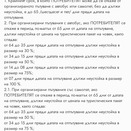
1. Крайният срок, в който ПОТРЕБИТЕЛЯТ може да се откаже от
организираното пътуване с автобус или самолет, без да дължи
неустойка, е до 65 /шестдесет и пет/ дни преди датата на
отпътуване.
2. При организирани пътувания с автобус, ако ПОТРЕБИТЕЛЯТ се
откаже в период по-малък от 65 дни от датата на отпътуване,
дължи неустойка от цената на туристическия пакет на човек, както
следва:
от 64 до 35 дни преди датата на отпътуване дължи неустойка в
размер на 30 %;
от 34 до 15 дни преди датата на отпътуване дължи неустойка в
размер на 50 %;
от 14 до 08 дни преди датата на отпътуване дължи неустойка в
размер на 75%;
от 07 дни преди датата на отпътуване дължи неустойка в размер
на 100 %.
2.1. При организирани пътувания със самолет, ако
ПОТРЕБИТЕЛЯТ се откаже в период по-малък от 65 дни от датата
на отпътуване, дължи неустойка от цената на туристическия пакет
на човек, както следва:
от 64 до 35 дни преди датата на отпътуване дължи неустойка в
размер на 50 %;
от 34 до 15 дни преди датата на отпътуване дължи неустойка в
размер на 75 %;