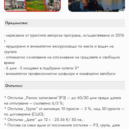
Предимства:
- харесвана от туристите авторска програма, осъществявана от 2016
г.
- ерудирани и внимателни екскурзоводи по места и водач на
групата
- оптимално съчетаване на опознаване на градовете и свободно
време
- 6 дни - 5 нощувки в подбрани хотели 3*
- внимателни професионални шофьори и комфортни автобуси
Отстъпки:
* Отстъпка „Ранно записване”(РЗ) – до 60/30 дни преди датата
на отпътуване – съответно 6/3 %;
* Отстъпка „Група“ от минимум 10 туристи – 3 %; над 30 туристи –
по договаряне (СЦО);
* Отстъпка „Дете“ до 12 г. - 25.56 €/ 50 лв.;
* Ползва се само една от посочените отстъпки – РЗ, група, дете