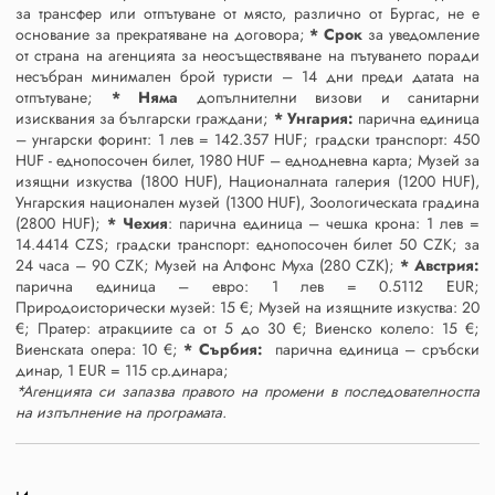
за трансфер или отпътуване от място, различно от Бургас, не е
основание за прекратяване на договора;
* Срок
за уведомление
от страна на агенцията за неосъществяване на пътуването поради
несъбран минимален брой туристи – 14 дни преди датата на
отпътуване;
* Няма
допълнителни визови и санитарни
изисквания за български граждани;
* Унгария:
парична единица
– унгарски форинт: 1 лев = 142.357 HUF; градски транспорт: 450
HUF - еднопосочен билет, 1980 HUF – еднодневна карта; Музей за
изящни изкуства (1800 HUF), Националната галерия (1200 HUF),
Унгарския национален музей (1300 HUF), Зоологическата градина
(2800 HUF);
* Чехия
: парична единица – чешка крона: 1 лев =
14.4414 CZS; градски транспорт: еднопосочен билет 50 CZK; за
24 часа – 90 CZK; Музей на Алфонс Муха (280 CZK);
* Австрия:
парична единица – евро: 1 лев = 0.5112 EUR;
Природоисторически музей: 15 €; Музей на изящните изкуства: 20
€; Пратер: атракциите са от 5 до 30 €; Виенско колело: 15 €;
Виенската опера: 10 €;
* Сърбия:
парична единица – сръбски
динар, 1 EUR = 115 ср.динара;
*Агенцията си запазва правото на промени в последователността
на изпълнение на програмата.