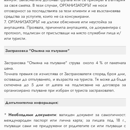
за своя сметка. В тези случаи, ОРГАНИЗАТОРЪТ не носи
отговорност за последствията за тези клиенти и не възстановява
средства за услугите, които не са консумирани.
7. ОРГАНИЗАТОРЪТ не дължи обяснение или неустойка за
анулацията. Проявата, причинила анулацията, се документира с
протокол, подписан от присъстващи на място служебни лица и/
или туристи.
Застраховка "Отмяна на пътуване"
Застраховка "Отмяна на пътуване" струва около 4 % от пакетната
цена.
Точната премия се изчислява от Застрахователя според броя дни,
оставащи до отпътуването, и възрастта на туриста. Тя може да бъде
сключена до 5 дни от датата на подписване на договора за
организирано пътуване при избран от туриста застраховател.
Допълнителна информация:
*
Необходими документи
: валиден документ за самоличност:
международен паспорт или лична карта; за лицата под 18 г.,
пътуващи сами не придружени от родителите си или пътуващи с