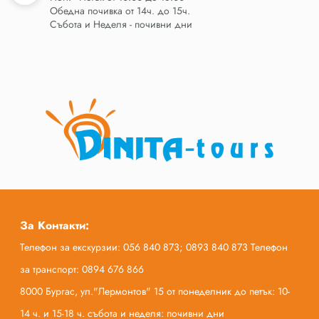
Обедна почивка от 14ч. до 15ч.
Събота и Неделя - почивни дни
За Контакти:
Телефон за екскурзии: 056 840 873; 0893 840 873 Телефон
за транспорт: 0894 676 866
8000 Бургас, ул."Лермонтов" 15 от понеделник до петък: 10-
14 ч. и 15-18 ч. събота и неделя: почивни дни