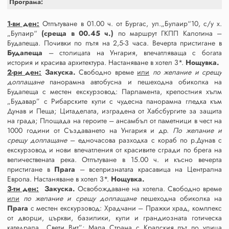
Програма:
1-ви ден:
Отпътуване в 01.00 ч. от Бургас, ул.„Булаир“10, с/у х.
„Булаир“
(среща в 00.45 ч.)
по маршрут ГКПП Калотина –
Будапеща. Почивки по пътя на 2,5-3 часа. Вечерта пристигане в
Будапеща
– столицата на Унгария, впечатляваща с богата
история и красива архитектура. Настаняване в хотел 3*.
Нощувка.
2-ри ден:
Закуска.
Свободно време
или
по желание и срещу
доплащане
панорамна автобусна и пешеходна обиколка на
Будапеща с местен екскурзовод: Парламента, крепостния хълм
„Будавар” с Рибарските кули с чудесна панорамна гледка към
Дунав и Пеща; Цитаделата, изградена от Хабсбургите за защита
на града; Площада на героите – ансамбъл от паметници в чест на
1000 години от Създаването на Унгария и др.
По желание и
срещу доплащане
– едночасова разходка с кораб по р.Дунав с
екскурзовод и нови впечатления от красивите сгради по брега на
величествената река. Отпътуване в 15.00 ч. и късно вечерта
пристигане в
Прага
– всепризнатата красавица на Централна
Европа. Настаняване в хотел 3*.
Нощувка.
3-ти ден:
Закуска.
Освобождаване на хотела. Свободно време
или
по желание и срещу доплащане
пешеходна обиколка на
Прага
с местен екскурзовод: Храдчани – Пражки храд, комплекс
от дворци, църкви, базилики, кули и грандиозната готическа
катедрала „Свети Вит”; Мала Страна с Кралския път по улица