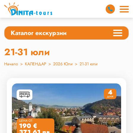
Каталог екскурзии
21-31 юли
Начало
>
КАЛЕНДАР
>
2026 Юли
>
21-31 юли
4
дни
ЦЕНА ОТ:
190 €
371.61 лв.