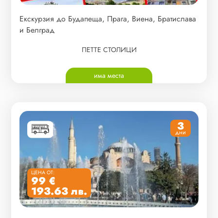
Екскурзия до Будапеща, Прага, Виена, Братислава
и Белград
ПЕТТЕ СТОЛИЦИ
има места
3
дни
ЦЕНА ОТ:
99 €
193.63 лв.