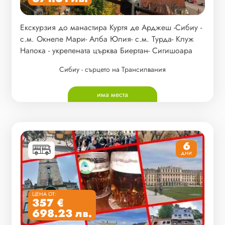
Екскурзия до манастира Куртя де Арджеш -Сибиу -
с.м. Окнеле Мари- Алба Юлия- с.м. Турда- Клуж
Напока - укрепената църква Биертан- Сигишоара
Сибиу - сърцето на Трансилвания
има места
6
дни
ЦЕНА ОТ:
357 €
698.23 лв.