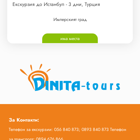
Екскурзия до Истанбул - 3 дни, Турция
Имперският град
има места
За Контакти:
Телефон за екскурзии: 056 840 873; 0893 840 873 Телефон
за транспорт: 0894 676 866