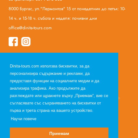
8000 Бургас, ул."Лермонтов" 15 от понеделник до петък: 10-
14 ч. и 15-18 ч. събота и неделя: почивни дни
office@dinita-tours.com
Начало
Dinita-tours.com използва бисквитки, за да
За нас
персонализира съдържание и реклами, да
Полезна информация
предоставя функции на социалните медии и да
Общи условия по договор за екскурзия
анализира трафика. Ако продължите да
Общи условия по договор за почивка
разглеждате или щракнете върху „Приемам“, вие се
съгласявате със съхраняването на бисквитки от
Лични данни
първа и трета страна на вашето устройство.
Партньори
Научи повече
Приемам