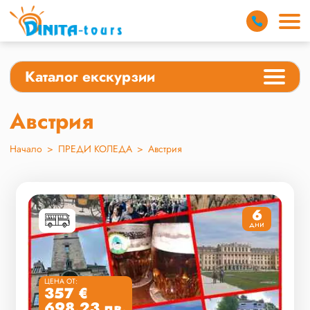
Каталог екскурзии
Австрия
Начало
>
ПРЕДИ КОЛЕДА
>
Австрия
6
дни
ЦЕНА ОТ:
357 €
698.23 лв.