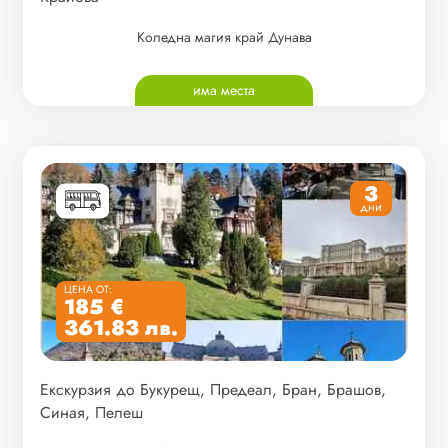
Коледна магия край Дунава
има места
3
дни
ЦЕНА ОТ:
185 €
361.83 лв.
Екскурзия до Букурещ, Предеал, Бран, Брашов,
Синая, Пелеш