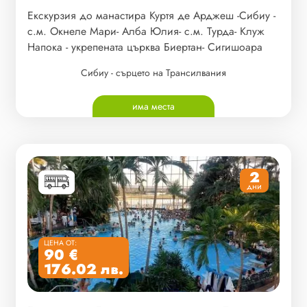
Екскурзия до манастира Куртя де Арджеш -Сибиу -
с.м. Окнеле Мари- Алба Юлия- с.м. Турда- Клуж
Напока - укрепената църква Биертан- Сигишоара
Сибиу - сърцето на Трансилвания
има места
2
дни
ЦЕНА ОТ:
90 €
176.02 лв.