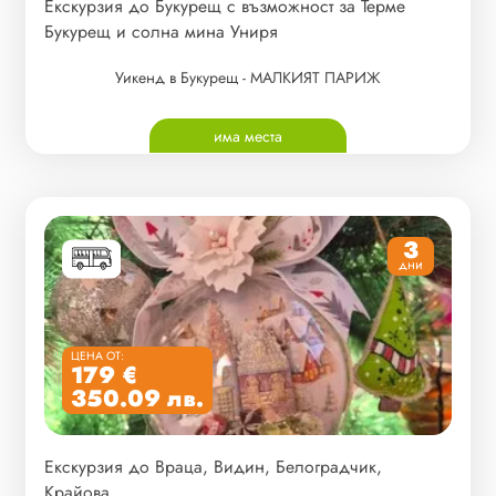
Екскурзия до Букурещ с възможност за Терме
Букурещ и солна мина Униря
Уикенд в Букурещ - МАЛКИЯТ ПАРИЖ
има места
3
дни
ЦЕНА ОТ:
179 €
350.09 лв.
Екскурзия до Враца, Видин, Белоградчик,
Крайова