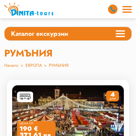
Каталог екскурзии
РУМЪНИЯ
Начало
>
ЕВРОПА
>
РУМЪНИЯ
4
дни
ЦЕНА ОТ:
190 €
371.61 лв.