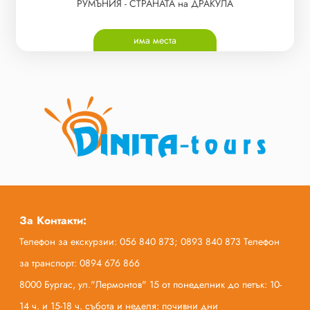
РУМЪНИЯ - СТРАНАТА на ДРАКУЛА
има места
За Контакти:
Телефон за екскурзии: 056 840 873; 0893 840 873 Телефон
за транспорт: 0894 676 866
8000 Бургас, ул."Лермонтов" 15 от понеделник до петък: 10-
14 ч. и 15-18 ч. събота и неделя: почивни дни