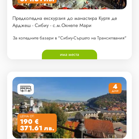
Предколедна екскурзия до манастира Куртя де
Арджеш - Сибиу - с.м.Окнеле Мари
За коледните базари в "Сибиу-Сърцето на Трансилвания"
има места
4
дни
ЦЕНА ОТ:
190 €
371.61 лв.