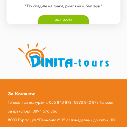
"По следите на траки, римляни и българи"
има места
За Контакти:
Телефон за екскурзии: 056 840 873; 0893 840 873 Телефон
за транспорт: 0894 676 866
8000 Бургас, ул."Лермонтов" 15 от понеделник до петък: 10-