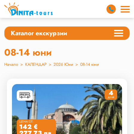
Каталог екскурзии
08-14 юни
Начало
>
КАЛЕНДАР
>
2026 Юни
>
08-14 юни
4
дни
ЦЕНА ОТ:
142 €
277.73 лв.