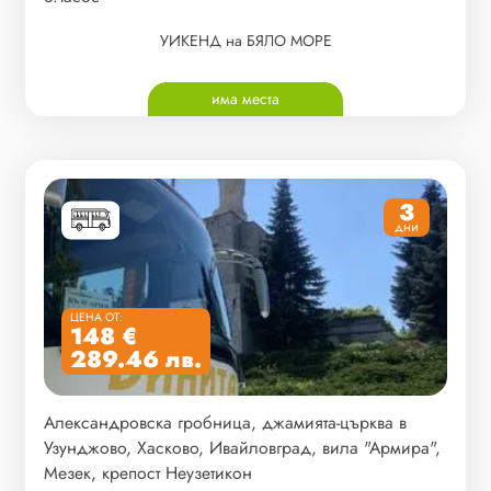
УИКЕНД на БЯЛО МОРЕ
има места
3
дни
ЦЕНА ОТ:
148 €
289.46 лв.
Александровска гробница, джамията-църква в
Узунджово, Хасково, Ивайловград, вила "Армира",
Мезек, крепост Неузетикон