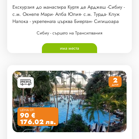
Екскурзия до манастира Куртя де Арджеш -Сибиу -
с.м. Окнеле Мари- Алба Юлия- с.м. Турда- Клуж
Напока - укрепената църква Биертан- Сигишоара
Сибиу - сърцето на Трансилвания
има места
2
дни
ЦЕНА ОТ:
90 €
176.02 лв.