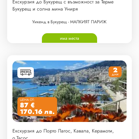
Екскурзия до Букурещ с възможност за Терме
Букурещ и солна мина Униря
Уикенд в Букурещ - МАЛКИЯТ ПАРИЖ
има места
2
дни
ЦЕНА ОТ:
87 €
170.16 лв.
Екскурзия до Порто Лагос, Кавала, Керамоти,
о.Тасос