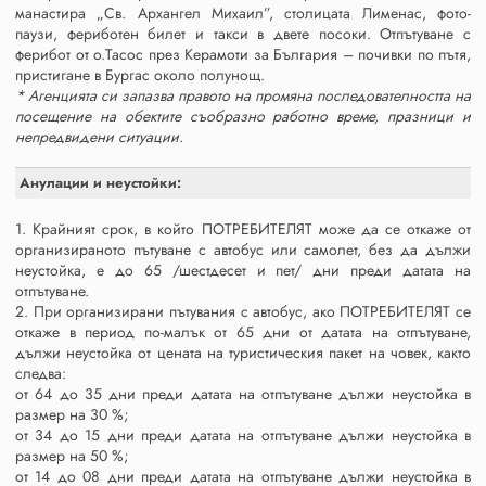
манастира „Св. Архангел Михаил”, столицата Лименас, фото-
паузи, фериботен билет и такси в двете посоки. Отпътуване с
ферибот от о.Тасос през Керамоти за България – почивки по пътя,
пристигане в Бургас около полунощ.
* Агенцията си запазва правото на промяна последователността на
посещение на обектите съобразно работно време, празници и
непредвидени ситуации.
Анулации и неустойки:
1. Крайният срок, в който ПОТРЕБИТЕЛЯТ може да се откаже от
организираното пътуване с автобус или самолет, без да дължи
неустойка, е до 65 /шестдесет и пет/ дни преди датата на
отпътуване.
2. При организирани пътувания с автобус, ако ПОТРЕБИТЕЛЯТ се
откаже в период по-малък от 65 дни от датата на отпътуване,
дължи неустойка от цената на туристическия пакет на човек, както
следва:
от 64 до 35 дни преди датата на отпътуване дължи неустойка в
размер на 30 %;
от 34 до 15 дни преди датата на отпътуване дължи неустойка в
размер на 50 %;
от 14 до 08 дни преди датата на отпътуване дължи неустойка в