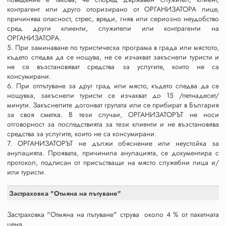
контрагент или друго оторизирано от ОРГАНИЗАТОРА лице,
причинява опасност, стрес, вреди, гняв или сериозно неудобство
сред други клиенти, служители или контрагенти на
ОРГАНИЗАТОРА.
5. При заминаване по туристическа програма в града или мястото,
където следва да се нощува, не се изчакват закъснели туристи и
не се възстановяват средства за услугите, които не са
консумирани.
6. При отпътуване за друг град или място, където следва да се
нощувка, закъснели туристи се изчакват до 15 /петнадесет/
минути. Закъснелите догонват групата или се прибират в България
за своя сметка. В тези случаи, ОРГАНИЗАТОРЪТ не носи
отговорност за последствията за тези клиенти и не възстановява
средства за услугите, които не са консумирани.
7. ОРГАНИЗАТОРЪТ не дължи обяснение или неустойка за
анулацията. Проявата, причинила анулацията, се документира с
протокол, подписан от присъстващи на място служебни лица и/
или туристи.
Застраховка "Отмяна на пътуване"
Застраховка "Отмяна на пътуване" струва около 4 % от пакетната
цена.