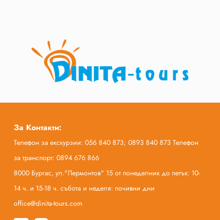
За Контакти:
Телефон за екскурзии: 056 840 873; 0893 840 873 Телефон
за транспорт: 0894 676 866
8000 Бургас, ул."Лермонтов" 15 от понеделник до петък: 10-
14 ч. и 15-18 ч. събота и неделя: почивни дни
office@dinita-tours.com