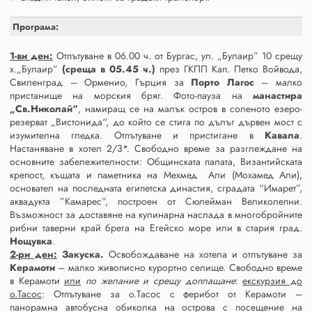
Програма:
1-ви ден:
Отпътуване в 06.00 ч. от Бургас, ул. „Булаир” 10 срещу
х.„Булаир”
(среща в 05.45 ч.)
през ГКПП Кап. Петко Войвода,
Свиленград – Орменио, Гърция за
Порто Лагос
– малко
пристанище на морския бряг. Фото-пауза на
манастира
„Св.Николай“
, намиращ се на малък остров в соленото езеро-
резерват „Вистонида“, до който се стига по дълъг дървен мост с
изумителна гледка. Отпътуване и пристигане в
Кавала
.
Настаняване в хотел 2/3*. Свободно време за разглеждане на
основните забележителности: Общинската палата, Византийската
крепост, къщата и паметника на Мехмед Али (Мохамед Али),
основател на последната египетска династия, сградата “Имарет”,
аквадукта ”Камарес”, построен от Сюлейман Великолепни.
Възможност за доставяне на кулинарна наслада в многобройните
рибни таверни край брега на Егейско море или в стария град.
Нощувка
.
2-ри ден:
Закуска.
Освобождаване на хотела и отпътуване за
Керамоти
– малко живописно курортно селище. Свободно време
в Керамоти
или
по желание и срещу доплащане
:
екскурзия до
о.Тасос
: Отпътуване за о.Тасос с ферибот от Керамоти –
панорамна автобусна обиколка на острова с посещение на