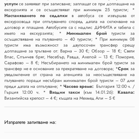
услуги
се заявяват при записване; заплащат се при доплащане на
екскурзията и се осъществяват при минимум 25 туристи; *
Настаняването по седалки
в автобуса се извършва от
екскурзовода при отпътуването според датата на сключване на
договор и плащане. Автобусите са с надпис ДИНИТА и табела с
името на екскурзията; *
Минимален брой
туристи за
осъществяване на пътуването – 40 туристи; * При минимум 08
туристи има възможност за двупосочен трансфер срещу
доплащане за тръгване от: Варна – 30 €; Обзор – 18 €; Свети
Влас, Слънчев бряг, Несебър, Равда, Ахелой – 13 €; Поморие,
Сарафово – 8 €; Несъбирането на минимален брой туристи за
трансфер не е основание за прекратяване на договора; *
Срок
за
уведомление от страна на агенцията за неосъществяване на
пътуването поради несъбран минимален брой туристи – 07 дни
преди датата на отпътуване; *
Часово време:
България 12:00 ч. /
Гърция 12:00 ч. *
Входни такси
(към 14.01.26):
Кавала:
Византийска крепост – 4 €; къщата на Мехмед Али – 5 €
Изпратете запитване на: