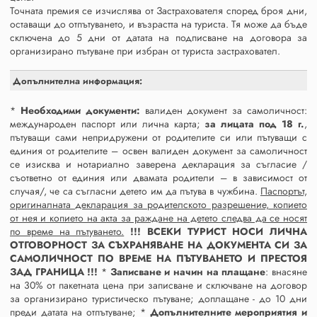
Точната премия се изчислява от Застрахователя според броя дни,
оставащи до отпътуването, и възрастта на туриста. Тя може да бъде
сключена до 5 дни от датата на подписване на договора за
организирано пътуване при избран от туриста застраховател.
Допълнителна информация:
*
Необходими документи:
валиден документ за самоличност:
международен паспорт или лична карта;
за лицата под 18 г.
,
пътуващи сами непридружени от родителите си или пътуващи с
единия от родителите – освен валиден документ за самоличност
се изисква и нотариално заверена декларация за съгласие /
съответно от единия или двамата родители – в зависимост от
случая/, че са съгласни детето им да пътува в чужбина.
Паспортът,
оригиналната декларация за родителското разрешение, копието
от нея и копието на акта за раждане на детето следва да се носят
по време на пътуването.
!!! ВСЕКИ ТУРИСТ НОСИ ЛИЧНА
ОТГОВОРНОСТ ЗА СЪХРАНЯВАНЕ НА ДОКУМЕНТА СИ ЗА
САМОЛИЧНОСТ ПО ВРЕМЕ НА ПЪТУВАНЕТО И ПРЕСТОЯ
ЗАД ГРАНИЦА !!!
*
Записване и начин на плащане
: внасяне
на 30% от пакетната цена при записване и сключване на договор
за организирано туристическо пътуване; доплащане - до 10 дни
преди датата на отпътуване; *
Допълнителните мероприятия и