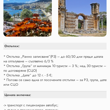
Отстъпки:
* Отстъпка „Ранно записване”(РЗ) – до 60/30 дни преди датата
на отпътуване – съответно 6/3 %
* Отстъпка „Група“ от минимум 10 туристи – 3 %; над 30 туристи –
по договаряне (СЦО)
* Отстъпка „Дете“ до 12 г. - 5 €;
* Ползва се само една от посочените отстъпки – за РЗ, група, дете
или СЦО
Цената включва:
-> транспорт с лицензиран автобус;
-> пътни и гранични такси, паркинг;