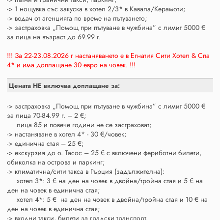
-> 1 нощувка със закуска в хотел 2/3* в Кавала/Керамоти;
-> водач от агенцията по време на пътуването;
-> застраховка „Помощ при пътуване в чужбина” с лимит 5000 €
за лица на възраст до 69.99 г.
!!! За 22-23.08.2026 г настаняването е в Егнатия Сити Хотел & Спа
4* и има доплащане 30 евро на човек. !!!
Цената НЕ включва доплащане за:
-> застраховка „Помощ при пътуване в чужбина” с лимит 5000 €
за лица 70-84.99 г. – 2 €;
лица 85 и повече години не се застраховат;
-> настаняване в хотел 4* - 30 €/човек;
-> единична стая – 25 €;
-> екскурзия до о. Тасос – 25 € с включени фериботни билети,
обиколка на острова и паркинг;
-> климатична/сити такса в Гърция (задължителна):
хотел 3*: 3 € на ден на човек в двойна/тройна стая и 5 € на
ден на човек в единична стая;
хотел 4*: 5 € на ден на човек в двойна/тройна стая и 10 € на
ден на човек в единична стая;
-> входни такси, билети за градски транспорт.