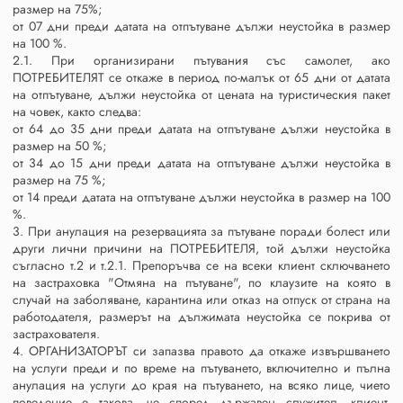
размер на 75%;
от 07 дни преди датата на отпътуване дължи неустойка в размер
на 100 %.
2.1. При организирани пътувания със самолет, ако
ПОТРЕБИТЕЛЯТ се откаже в период по-малък от 65 дни от датата
на отпътуване, дължи неустойка от цената на туристическия пакет
на човек, както следва:
от 64 до 35 дни преди датата на отпътуване дължи неустойка в
размер на 50 %;
от 34 до 15 дни преди датата на отпътуване дължи неустойка в
размер на 75 %;
от 14 преди датата на отпътуване дължи неустойка в размер на 100
%.
3. При анулация на резервацията за пътуване поради болест или
други лични причини на ПОТРЕБИТЕЛЯ, той дължи неустойка
съгласно т.2 и т.2.1. Препоръчва се на всеки клиент сключването
на застраховка "Отмяна на пътуване", по клаузите на която в
случай на заболяване, карантина или отказ на отпуск от страна на
работодателя, размерът на дължимата неустойка се покрива от
застрахователя.
4. ОРГАНИЗАТОРЪТ си запазва правото да откаже извършването
на услуги преди и по време на пътуването, включително и пълна
анулация на услуги до края на пътуването, на всяко лице, чието
поведение е такова, че според държавен служител, клиент,