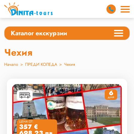
Каталог екскурзии
Чехия
Начало
>
ПРЕДИ КОЛЕДА
>
Чехия
6
дни
ЦЕНА ОТ:
357 €
698.23 лв.