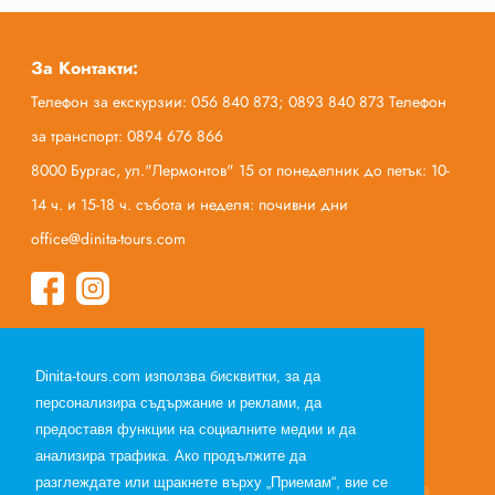
За Контакти:
Телефон за екскурзии: 056 840 873; 0893 840 873 Телефон
за транспорт: 0894 676 866
8000 Бургас, ул."Лермонтов" 15 от понеделник до петък: 10-
14 ч. и 15-18 ч. събота и неделя: почивни дни
office@dinita-tours.com
Начало
Dinita-tours.com използва бисквитки, за да
За нас
персонализира съдържание и реклами, да
Полезна информация
предоставя функции на социалните медии и да
Общи условия по договор за екскурзия
анализира трафика. Ако продължите да
Общи условия по договор за почивка
разглеждате или щракнете върху „Приемам“, вие се