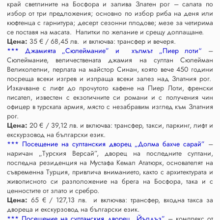
край светлините на Босфора и залива Златен рог – салата по
избор от три предложения; основно по избор риба на деня или
кюфтенца с гарнитура; десерт сезонни плодове; мезе за четирима
се поставя на масата. Напитки по желание и срещу доплащане.
Цена:
35 € / 68,45 лв. и включва: трансфер и вечеря.
*** Джамията „Сюлеймание” и хълмът „Пиер лоти“
–
Сюлеймание, величествената джамия на султан Сюлейман
Великолепни, перлата на майстор Синан, която вече 450 години
посреща всеки изгрев и изпраща всеки залез над Златния рог.
Изкачване с лифт до прочутото кафене на Пиер Лоти, френски
писател, известен с екзотичните си романи и с получения чин
офицер в турската армия, място с незабравим изглед към Златния
рог.
Цена:
20 € / 39,12 лв. и включва: трансфер, такси, паркинг, лифт и
екскурзовод на български език.
*** Посещение на султанския дворец „Долма бахче сарай”
–
наричан „Турския Версай”, дворец на последните султани,
последна резиденция на Мустафа Кемал Ататюрк, основателят на
съвременна Турция, привлича вниманието, както с архитектурата и
живописното си разположение на брега на Босфора, така и с
ценностите от злато и сребро.
Цена:
65 € / 127,13 лв. и включва: трансфер, входна такса за
двореца и екскурзовод на български език.
*** Посещение на султанския дворец „Йълдъз”
– комплекс от