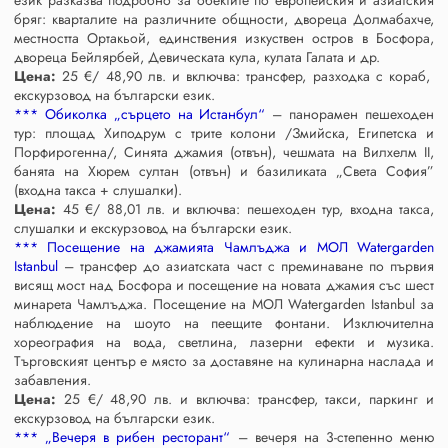
бряг: кварталите на различните общности, двореца Долмабахче,
местността Ортакьой, единствения изкуствен остров в Босфора,
двореца Бейлярбей, Девическата кула, кулата Галата и др.
Цена:
25 €/ 48,90 лв. и включва: трансфер, разходка с кораб,
екскурзовод на български език.
*** Обиколка „сърцето на Истанбул“
– панорамен пешеходен
тур: площад Хиподрум с трите колони /Змийска, Египетска и
Порфирогенна/, Синята джамия (отвън), чешмата на Вилхелм II,
банята на Хюрем султан (отвън) и базиликата „Света София”
(входна такса + слушалки).
Цена:
45 €/ 88,01 лв. и включва: пешеходен тур, входна такса,
слушалки и екскурзовод на български език.
*** Посещение на джамията Чамлъджа и МОЛ Watergarden
Istanbul
– трансфер до азиатската част с преминаване по първия
висящ мост над Босфора и посещение на новата джамия със шест
минарета Чамлъджа. Посещение на МОЛ Watergarden Istanbul за
наблюдение на шоуто на пеещите фонтани. Изключителна
хореография на вода, светлина, лазерни ефекти и музика.
Търговският център е място за доставяне на кулинарна наслада и
забавления.
Цена:
25 €/ 48,90 лв. и включва: трансфер, такси, паркинг и
екскурзовод на български език.
*** „Вечеря в рибен ресторант“
– вечеря на 3-степенно меню