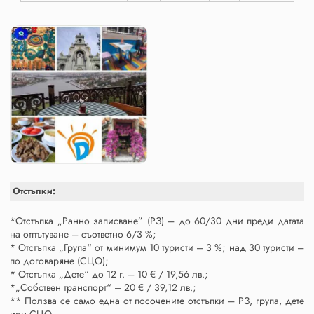
Отстъпки:
*Отстъпка „Ранно записване” (РЗ) – до 60/30 дни преди датата
на отпътуване – съответно 6/3 %;
* Отстъпка „Група“ от минимум 10 туристи – 3 %; над 30 туристи –
по договаряне (СЦО);
* Отстъпка „Дете“ до 12 г. – 10 € / 19,56 лв.;
*„Собствен транспорт“ – 20 € / 39,12 лв.;
** Ползва се само една от посочените отстъпки – РЗ, група, дете
или СЦО