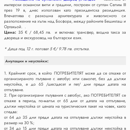
имперски османски вили и градини, построен от султан Селим III
през 19 в, днес използван като президентска резиденция.
Впечатлява с разкошна архитектурата и живописното си
разположение на хълм над Босфора, между районите Бешикташ и
Ортакьой. .
Цена:
35 € / 68,45 лв. и включва: трансфер, входна такса за
двореца и екскурзовод на български език.
* Деца под 12 г. ползват 5 €/ 9.78 лв. отстъпка.
Анулации и неустойки:
1. Крайният срок, в който ПОТРЕБИТЕЛЯТ може да се откаже от
организираното пътуване с автобус или самолет, без да дължи
неустойка, е до 65 /шестдесет и пет/ дни преди датата на
отпътуване.
2. При организирани пътувания с автобус, ако ПОТРЕБИТЕЛЯТ се
откаже в период по-малък от 65 дни от датата на отпътуване,
дължи неустойка от цената на туристическия пакет на човек, както
следва:
от 64 до 35 дни преди датата на отпътуване дължи неустойка в
размер на 30 %;
от 34 до 15 дни преди датата на отпътуване дължи неустойка в