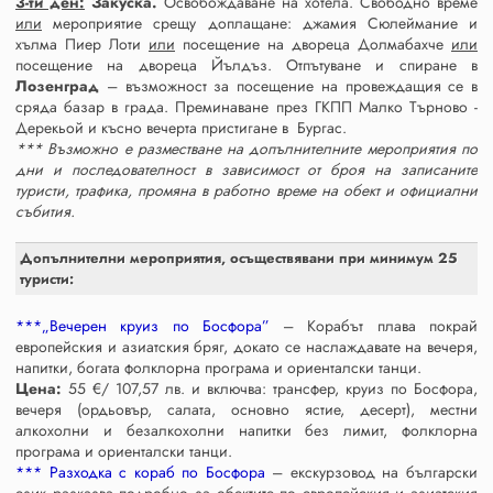
3-ти ден:
Закуска.
Освобождаване на хотела. Свободно време
или
мероприятие срещу доплащане: джамия Сюлеймание и
хълма Пиер Лоти
или
посещение на двореца Долмабахче
или
посещение на двореца Йълдъз. Отпътуване и спиране в
Лозенград
– възможност за посещение на провеждащия се в
сряда базар в града. Преминаване през ГКПП Малко Търново -
Дерекьой и късно вечерта пристигане в Бургас.
*** Възможно е разместване на допълнителните мероприятия по
дни и последователност в зависимост от броя на записаните
туристи, трафика, промяна в работно време на обект и официални
събития.
Допълнителни мероприятия, осъществявани при минимум 25
туристи:
***„Вечерен круиз по Босфора”
– Корабът плава покрай
европейския и азиатския бряг, докато се наслаждавате на вечеря,
напитки, богата фолклорна програма и ориенталски танци.
Цена:
55 €/ 107,57 лв. и включва: трансфер, круиз по Босфора,
вечеря (ордьовър, салата, основно ястие, десерт), местни
алкохолни и безалкохолни напитки без лимит, фолклорна
програма и ориенталски танци.
*** Разходка с кораб по Босфора
– екскурзовод на български
език разказва подробно за обектите по европейския и азиатския