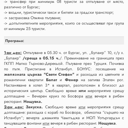
-> трансфер при минимум 08 туристи за отпътуване от място,
различно от Бургас;
-> входни, туристически такси и билети за градски транспорт;
-> застраховка Отмяна пътуване;
-> допълнителните мероприятия, които се осъществяват при група
от минимум 25 туристи.
Програма:
1-ви ден:
Отпътуване в 05.30 ч. от Бургас, ул. „Булаир” 10, с/у х.
„Булаир”
/среща в 05.15 ч.
/. Преминаване на границата през
ГКПП Малко Търново-Дерекьой. Пътуване през Турция. Почивка
по пътя. Пристигане в Истанбул. БОНУС: посещение на
желязната църква "Свети Стефан"
и разходка из цветните и
романтични квартали
Балат
и
Фенер
на залива Златен рог.
Настаняване в хотел 3* в квартал, разположен в близост до
историческия център. Свободно време
или
мероприятие срещу
доплащане – Вечерен круиз по Босфора
или
вечеря в рибен
ресторант.
Нощувка.
2-ри ден:
Закуска.
Свободно време
или
мероприятия срещу
доплащане: разходка с кораб по Босфора, обиколка “сърцето на
Истанбул“; вечерта джамията Чамлъджа и МОЛ Уотъргардън с
танцуващите фонтани
или
вечеря в рибен ресторант.
Нощувка
.