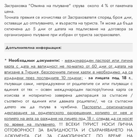
Застраховка "Отмяна на пътуване" струва около 4 % от пакетната
цена.
Точната премия се изчислява от Застрахователя според броя дни,
оставащи до отпътуването, и възрастта на туриста. Тя може да бъде
сключена до 5 дни от датата на подписване на договора за
организирано пътуване при избран от туриста застраховател.
Допълнителна информация:
*
Необходими документи:
-
международен паспорт или лична
карта с дата на валидност не по-малко от 60 дни от датата на
влизане в Турция, безсрочните лични карти е необходимо да са
издадени през последните 10 години;
-
за лицата под 18 г.
,
пътуващи сами, непридружени от родителите си или пътуващи с
единия от тях – освен международен паспорт/лична карта се
изисква и нотариално заверена декларация за съгласие /
съответно от единия или двамата родители/, че са съгласни
детето им да пътува в чужбина.
Паспортът, оригиналната
декларация за родителското разрешение, копието от нея и
копието на акта за раждане на лицето под 18 г. следва да се носят
по време на пътуването.
!!! ВСЕКИ ТУРИСТ НОСИ ЛИЧНА
ОТГОВОРНОСТ ЗА ВАЛИДНОСТТА И СЪХРАНЯВАНЕТО НА
ДОКУМЕНТА СИ ЗА САМОЛИЧНОСТ ПО ВРЕМЕ НА