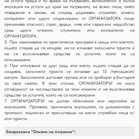
на услуги преди и по време на пътуването, включително и пълна
анулация на услуги до края на пътуването, на всяко лице, чието
поведение е такова, че според държавен служител, клиент,
контрагент или друго оторизирано от ОРГАНИЗАТОРА лице,
причинява опасност, стрес, вреди, гняв или сериозно неудобство
сред други клиенти, служители или контрагенти на
ОРГАНИЗАТОРА.
5. При заминаване по туристическа програма в града или мястото,
където следва да се нощува, не се изчакват закъснели туристи и
не се възстановяват средства за услугите, които не са
консумирани.
6. При отпътуване за друг град или място, където следва да се
нощувка, закъснели туристи се изчакват до 15 /петнадесет/
минути. Закъснелите догонват групата или се прибират в България
за своя сметка. В тези случаи, ОРГАНИЗАТОРЪТ не носи
отговорност за последствията за тези клиенти и не възстановява
средства за услугите, които не са консумирани.
7. ОРГАНИЗАТОРЪТ не дължи обяснение или неустойка за
анулацията. Проявата, причинила анулацията, се документира с
протокол, подписан от присъстващи на място служебни лица и/
или туристи.
Застраховка "Отмяна на пътуване":