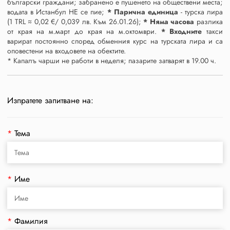
български граждани; забранено е пушенето на обществени места;
водата в Истанбул НЕ се пие;
* Парична единица
- турска лира
(1 TRL ≈ 0,02 €/ 0,039 лв. Към 26.01.26);
* Няма часова
разлика
от края на м.март до края на м.октомври.
* Входните
такси
варират постоянно според обменния курс на турската лира и са
оповестени на входовете на обектите.
* Капалъ чарши не работи в неделя; пазарите затварят в 19.00 ч.
Изпратете запитване на:
*
Тема
*
Име
*
Фамилия