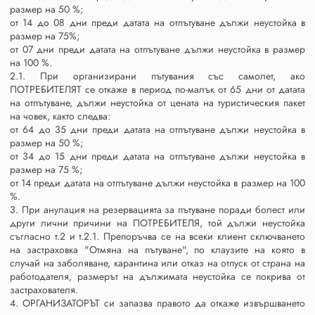
размер на 50 %;
от 14 до 08 дни преди датата на отпътуване дължи неустойка в
размер на 75%;
от 07 дни преди датата на отпътуване дължи неустойка в размер
на 100 %.
2.1. При организирани пътувания със самолет, ако
ПОТРЕБИТЕЛЯТ се откаже в период по-малък от 65 дни от датата
на отпътуване, дължи неустойка от цената на туристическия пакет
на човек, както следва:
от 64 до 35 дни преди датата на отпътуване дължи неустойка в
размер на 50 %;
от 34 до 15 дни преди датата на отпътуване дължи неустойка в
размер на 75 %;
от 14 преди датата на отпътуване дължи неустойка в размер на 100
%.
3. При анулация на резервацията за пътуване поради болест или
други лични причини на ПОТРЕБИТЕЛЯ, той дължи неустойка
съгласно т.2 и т.2.1. Препоръчва се на всеки клиент сключването
на застраховка "Отмяна на пътуване", по клаузите на която в
случай на заболяване, карантина или отказ на отпуск от страна на
работодателя, размерът на дължимата неустойка се покрива от
застрахователя.
4. ОРГАНИЗАТОРЪТ си запазва правото да откаже извършването