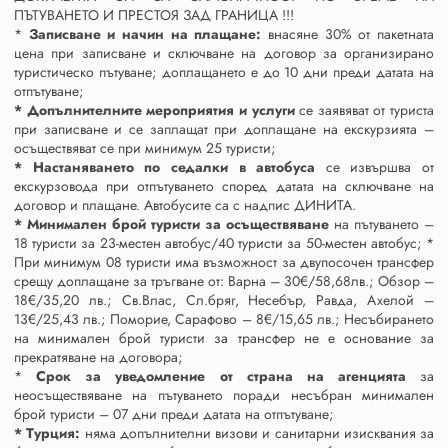
ПЪТУВАНЕТО И ПРЕСТОЯ ЗАД ГРАНИЦА !!!
*
Записване и начин на плащане:
внасяне 30% от пакетната
цена при записване и сключване на договор за организирано
туристическо пътуване; доплащането е до 10 дни преди датата на
отпътуване;
* Допълнителните мероприятия и услуги
се заявяват от туриста
при записване и се заплащат при доплащане на екскурзията –
осъществяват се при минимум 25 туристи;
* Настаняването по седалки в автобуса
се извършва от
екскурзовода при отпътуването според датата на сключване на
договор и плащане. Автобусите са с надпис ДИНИТА.
* Минимален брой туристи за осъществяване
на пътуването –
18 туристи за 23-местен автобус/40 туристи за 50-местен автобус; *
При минимум 08 туристи има възможност за двупосочен трансфер
срещу доплащане за тръгване от: Варна – 30€/58,68лв.; Обзор –
18€/35,20 лв.; Св.Влас, Сл.бряг, Несебър, Равда, Ахелой –
13€/25,43 лв.; Поморие, Сарафово – 8€/15,65 лв.; Несъбирането
на минимален брой туристи за трансфер не е основание за
прекратяване на договора;
*
Срок за уведомление от страна на агенцията
за
неосъществяване на пътуването поради несъбран минимален
брой туристи – 07 дни преди датата на отпътуване;
* Турция:
няма допълнителни визови и санитарни изисквания за