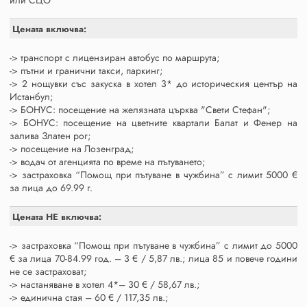
Цената включва:
-> транспорт с лицензиран автобус по маршрута;
-> пътни и гранични такси, паркинг;
-> 2 нощувки със закуска в хотел 3* до историческия център на
Истанбул;
-> БОНУС: посещение на желязната църква "Свети Стефан";
-> БОНУС: посещение на цветните квартали Балат и Фенер на
залива Златен рог;
-> посещение на Лозенград;
-> водач от агенцията по време на пътуването;
-> застраховка “Помощ при пътуване в чужбина” с лимит 5000 €
за лица до 69.99 г.
Цената НЕ включва:
-> застраховка “Помощ при пътуване в чужбина” с лимит до 5000
€ за лица 70-84.99 год. – 3 € / 5,87 лв.; лица 85 и повече години
не се застраховат;
-> настаняване в хотел 4*– 30 € / 58,67 лв.;
-> единична стая – 60 € / 117,35 лв.;