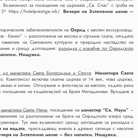
. Възможност за посещение на църквата „Св. Спас” с гроба на
3* https://hotelprestige.mk/.
Вечеря на 3-степенно меню –
торическите забележителности на
Охрид
с местен екскурзовод:
ов - Канео” – разположена на висока и стръмна скала, откъдето
паметник на Световното културно и природно наследство на
ание и срещу доплащане:
разходка с корабче по Охридското
напитки.
Нощувка.
я до манастира Света Богородица и Струга
:
Манастира Света
. Комплексът включва скална църква от 14 век, нова църква,
язмо и килии. Отпътуване и фото-пауза на мястото, където река
 посещение на къщата-музей на Братя Миладинови. Връщане в
 манастира Свети Наум:
посещение на
манастир “Св. Наум”
–
 Светините са разположени на брега на Охридското езеро сред
а сувенири. Тук има възможност срещу заплащане за разходка с
я на водата
, пресъздаващ живота в древно селище с наколни
ечеря на 3-степенно меню – без напитки. Нощувка.