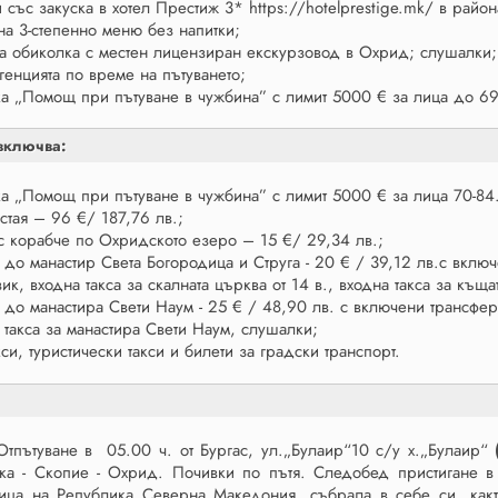
 със закуска в хотел Престиж 3* https://hotelprestige.mk/ в райо
на 3-степенно меню без напитки;
а обиколка с местен лицензиран екскурзовод в Охрид; слушалки;
агенцията по време на пътуването;
ка „Помощ при пътуване в чужбина” с лимит 5000 € за лица до 69
включва:
ка „Помощ при пътуване в чужбина” с лимит 5000 € за лица 70-84.9
стая – 96 €/ 187,76 лв.;
 с корабче по Охридското езеро – 15 €/ 29,34 лв.;
я до манастир Света Богородица и Струга - 20 € / 39,12 лв.с вкл
ик, входна такса за скалната църква от 14 в., входна такса за къ
я до манастира Свети Наум - 25 € / 48,90 лв. с включени трансфе
 такса за манастира Свети Наум, слушалки;
кси, туристически такси и билети за градски транспорт.
пътуване в 05.00 ч. от Бургас, ул.„Булаир“10 с/у х.„Булаир“
ка - Скопие - Охрид. Почивки по пътя. Следобед пристигане 
ица на Република Северна Македония, събрала в себе си, както