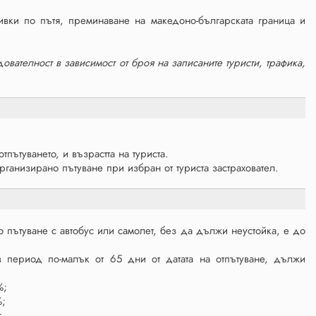
ивки по пътя, преминаване на македоно-българската граница и
ателност в зависимост от броя на записаните туристи, трафика,
пътуването, и възрастта на туриста.
ганизирано пътуване при избран от туриста застраховател.
 пътуване с автобус или самолет, без да дължи неустойка, е до
 период по-малък от 65 дни от датата на отпътуване, дължи
%;
%;
;