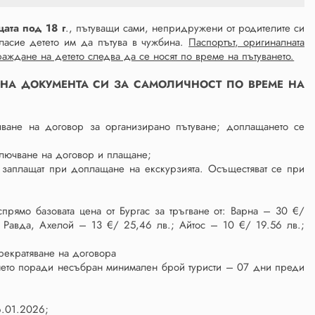
цата под 18 г
., пътуващи сами, непридружени от родителите си
гласие детето им да пътува в чужбина.
Паспортът, оригиналната
раждане на детето следва да се носят по време на пътуването.
Е НА ДОКУМЕНТА СИ ЗА САМОЛИЧНОСТ ПО ВРЕМЕ НА
ване на договор за организирано пътуване; доплащането се
ключване на договор и плащане;
 заплащат при доплащане на екскурзията. Осъщестяват се при
рямо базовата цена от Бургас за тръгване от: Варна – 30 €/
, Равда, Ахелой – 13 €/ 25,46 лв.; Айтос – 10 €/ 19.56 лв.;
рекратяване на договора
ането поради несъбран минимален брой туристи – 07 дни преди
6.01.2026;