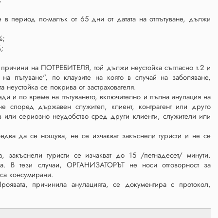
 в период по-малък от 65 дни от датата на отпътуване, дължи
%;
%;
и причини на ПОТРЕБИТЕЛЯ, той дължи неустойка съгласно т.2 и
 на пътуване", по клаузите на която в случай на заболяване,
а неустойка се покрива от застрахователя.
ди и по време на пътуването, включително и пълна анулация на
 че според държавен служител, клиент, контрагент или друго
в или сериозно неудобство сред други клиенти, служители или
ледва да се нощува, не се изчакват закъснели туристи и не се
 закъснели туристи се изчакват до 15 /петнадесет/ минути.
тка. В тези случаи, ОРГАНИЗАТОРЪТ не носи отговорност за
е са консумирани.
оявата, причинила анулацията, се документира с протокол,