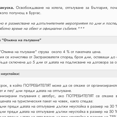
акуска.
Освобождаване на хотела, отпътуване за България, поч
около полунощ в Бургас.
о е разместване на допълнителните мероприятия по дни и последов
аботно време на обект и официални събития.***
а "Отмяна на пътуване"
"Отмяна на пътуване" струва около 4 % от пакетната цена.
ия се изчислява от Застрахователя според броя дни, оставащи до от
ъде сключена до 5 дни от датата на подписване на договора за ор
 неустойки:
 срок, в който ПОТРЕБИТЕЛЯТ може да се откаже от организираното
т и пет/ дни преди датата на отпътуване.
низирани пътувания с автобус, ако ПОТРЕБИТЕЛЯТ се откаже в
 цената на туристическия пакет на човек, както следва:
 дни преди датата на отпътуване дължи неустойка в размер на 30 
дни преди датата на отпътуване дължи неустойка в размер на 50 
 дни преди датата на отпътуване дължи неустойка в размер на 75%