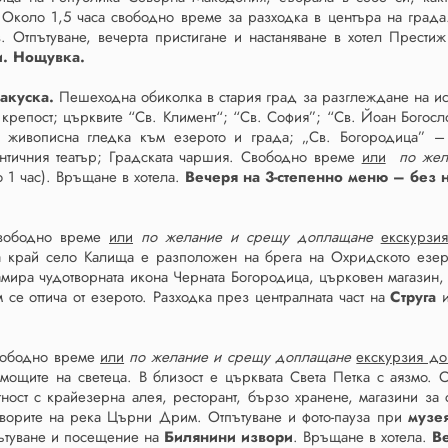
 Около 1,5 часа свободно време за разходка в центъра на града
. Отпътуване, вечерта пристигане и настаняване в хотел Престиж 
и. Нощувка.
акуска.
Пешеходна обиколка в стария град за разглеждане на ис
 крепост; църквите “Св. Климент“; “Св. София”; “Св. Йоан Богосл
 живописна гледка към езерото и града; „Св. Богородица” – 
тичния театър; Градската чаршия. Свободно време
или
по жел
 1 час). Връщане в хотела.
Вечеря на 3-степенно меню – без 
ободно време
или
по желание и срещу доплащане
екскурзи
а
край село Калища е разположен на брега на Охридското езеро
мира чудотворната икона Черната Богородица, църковен магазин, а
се оттича от езерото. Разходка през централната част на
Струга
и
вободно време
или
по желание и срещу доплащане
екскурзия до
мощите на светеца. В близост е църквата Света Петка с аязмо.
тност с крайезерна алея, ресторант, бързо хранене, магазини з
ворите на река Църни Дрим. Отпътуване и фото-пауза при
музе
ътуване и посещение на
Билянини извори
. Връщане в хотела.
В