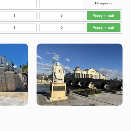
-
-
Изчерпана