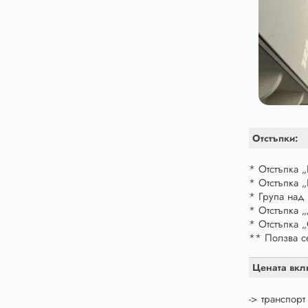
Отстъпки:
* Отстъпка 
* Отстъпка 
* Група над
* Отстъпка
* Отстъпка „
** Ползва с
Цената вкл
-> транспорт