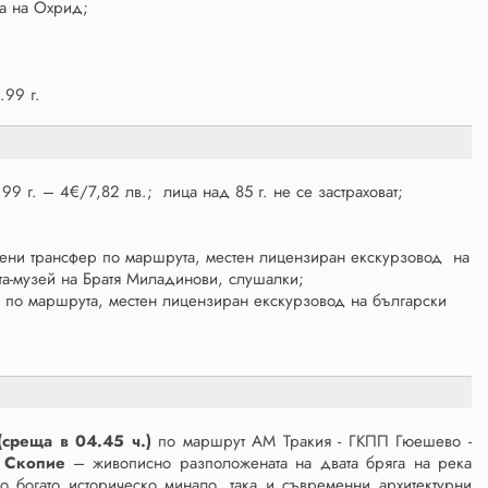
на на Охрид;
.99 г.
9 г. – 4€/7,82 лв.; лица над 85 г. не се застраховат;
ючени трансфер по маршрута, местен лицензиран екскурзовод на
щата-музей на Братя Миладинови, слушалки;
р по маршрута, местен лицензиран екскурзовод на български
(среща в 04.45 ч.)
по маршрут АМ Тракия - ГКПП Гюешево -
в
Скопие
– живописно разположената на двата бряга на река
 богато историческо минало, така и съвременни архитектурни