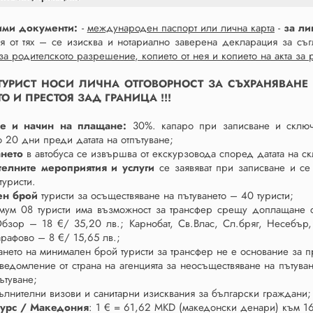
ими документи:
-
международен паспорт или лична карта
-
за ли
я от тях – се изисква и нотариално заверена декларация за съ
а родителското разрешение, копието от нея и копието на акта за 
И ТУРИСТ НОСИ ЛИЧНА ОТГОВОРНОСТ ЗА СЪХРАНЯВАН
О И ПРЕСТОЯ ЗАД ГРАНИЦА !!!
не и начин на плащане:
30%. капаро при записване и сключ
 20 дни преди датата на отпътуване;
ането
в автобуса се извършва от екскурзовода според датата на с
елните мероприятия и услуги
се заявяват при записване и се
туристи.
ен брой
туристи за осъществяване на пътуването – 40 туристи;
ум 08 туристи има възможност за трансфер срещу доплащане сп
Обзор – 18 €/ 35,20 лв.; Карнобат, Св.Влас, Сл.бряг, Несебър
рафово – 8 €/ 15,65 лв.;
нето на минимален брой туристи за трансфер не е основание за п
ведомление от страна на агенцията за неосъществяване на пътув
пътуване;
лнителни визови и санитарни изисквания за български граждани;
курс / Македония
: 1 € = 61,62 MKD (македонски денари) към 1