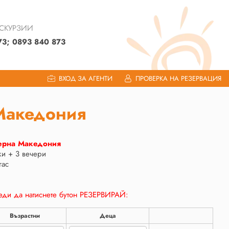
КСКУРЗИИ
73; 0893 840 873
ВХОД ЗА АГЕНТИ
ПРОВЕРКА НА РЕЗЕРВАЦИЯ
Македония
верна Македония
ки + 3 вечери
гас
ди да натиснете бутон РЕЗЕРВИРАЙ:
Възрастни
Деца