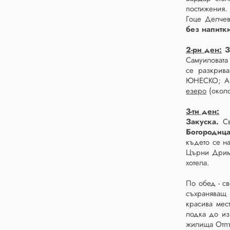
постижения.
Гоце Делчев
без напитк
2-ри ден:
З
Самуиловата
се разкрива
ЮНЕСКО; Ан
езеро
(около
3-ти ден:
Закуска.
Св
Богородиц
където се на
Църни Дрим 
хотела.
По обед - с
съхраняващ 
красива мес
лодка до из
жилища Отп