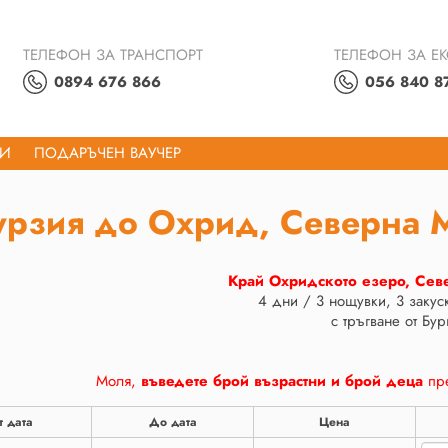
ТЕЛЕФОН ЗА ТРАНСПОРТ
ТЕЛЕФОН ЗА Е
0894 676 866
056 840 8
ТИ
ПОДАРЪЧЕН ВАУЧЕР
урзия до Охрид, Северна 
Край Охридското езеро, Се
4 дни / 3 нощувки, 3 закус
с тръгване от Бур
Моля,
въведете брой възрастни и брой деца
пре
т дата
До дата
Цена