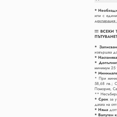
* Необход
или с едини
декларация з
!!! ВСЕК
ПЪТУВАНЕТ
* Записва
извършва до
* Настаняв
* Допълнит
минимум 25 
* Минимал
* При миним
58,68 лв.; 
Поморие, Са
** Несъбира
* Срок
за у
датата на от
* Няма
допъ
* Валутен 