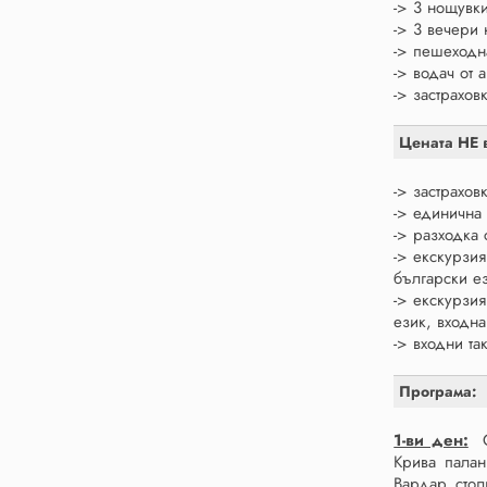
-> 3 нощувки
-> 3 вечери 
-> пешеходн
-> водач от 
-> застрахов
Цената НЕ 
-> застрахов
-> единична 
-> разходка
-> екскурзи
български ез
-> екскурзи
език, входна
-> входни та
Програма:
1-ви ден:
От
Крива палан
Вардар стол