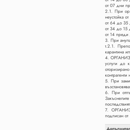
от 07 дни пр
2.1. При ор
неустойка от
от 64 до 35
от 34 до 15 
от 14 преди 
3. При анул
т.2.1. Преп
карантина ил
4. ОРГАНИЗА
услуги до к
оторизирано
контрагенти
5. При зами
възстановява
6. При отпъ
Закъснелит
последствият
7. ОРГАНИЗ
подписан от
Допълните