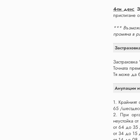
4-ти ден:
З
пристигане 
*** Възможн
промяна в р
Застраховк
Застраховка 
Точната прем
Тя може да б
Анулации и
1. Крайният
65 /шестдесе
2. При орга
неустойка от
от 64 до 35
от 34 до 15 
от 14 до 08