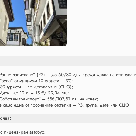
„Ранно записване” (РЗ) – до 60/30 дни преди датата на отпътуван
„Група“ от минимум 10 туристи – 3%;
 30 туристи – по договаряне (СЦО);
 „Дете“ до 12 г. – 15 €/ 29,34 лв.;
Собствен транспорт“ – 55€/107,57 лв. на човек;
е само една от посочените отстъпки – РЗ, група, дете или СЦО
ючва:
 с лицензиран автобус;