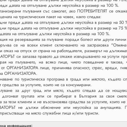
еди датата на отпътуване дължи неустойка в размер на 100 %.
ганизирани пътувания със самолет, ако ПОТРЕБИТЕЛЯТ се откаже
 цената на туристическия пакет на човек, както следва:
 дни преди датата на отпътуване дължи неустойка в размер на 50 
дни преди датата на отпътуване дължи неустойка в размер на 75 
датата на отпътуване дължи неустойка в размер на 100 %.
ация на резервацията за пътуване поради болест или други личн
оръчва се на всеки клиент сключването на застраховка "Отмяна
и отказ на отпуск от страна на работодателя, размерът на дължимат
ТОРЪТ си запазва правото да откаже извършването на услуги пре
рая на пътуването, на всяко лице, чието поведение е такова,
 от ОРГАНИЗАТОРА лице, причинява опасност, стрес, вреди, гня
 на ОРГАНИЗАТОРА.
наване по туристическа програма в града или мястото, където с
т средства за услугите, които не са консумирани.
туване за друг град или място, където следва да се нощувка,
е догонват групата или се прибират в България за своя сме
а за тези клиенти и не възстановява средства за услугите, които н
АТОРЪТ не дължи обяснение или неустойка за анулацията. Пр
 присъстващи на място служебни лица и/или туристи.
лна информация: