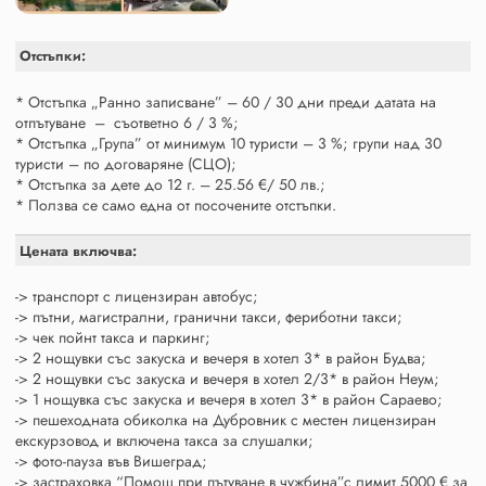
Отстъпки:
* Отстъпка „Ранно записване” – 60 / 30 дни преди датата на
отпътуване – съответно 6 / 3 %;
* Отстъпка „Група” от минимум 10 туристи – 3 %; групи над 30
туристи – по договаряне (СЦО);
* Отстъпка за дете до 12 г. – 25.56 €/ 50 лв.;
* Ползва се само една от посочените отстъпки.
Цената включва:
-> транспорт с лицензиран автобус;
-> пътни, магистрални, гранични такси, фериботни такси;
-> чек пойнт такса и паркинг;
-> 2 нощувки със закуска и вечеря в хотел 3* в район Будва;
-> 2 нощувки със закуска и вечеря в хотел 2/3* в район Неум;
-> 1 нощувка със закуска и вечеря в хотел 3* в район Сараево;
-> пешеходната обиколка на Дубровник с местен лицензиран
екскурзовод и включена такса за слушалки;
-> фото-пауза във Вишеград;
-> застраховка “Помощ при пътуване в чужбина”с лимит 5000 € за