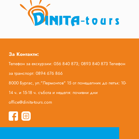
За Контакти:
Телефон за екскурзии: 056 840 873; 0893 840 873 Телефон
за транспорт: 0894 676 866
8000 Бургас, ул."Лермонтов" 15 от понеделник до петък: 10-
14 ч. и 15-18 ч. събота и неделя: почивни дни
office@dinita-tours.com
Начало