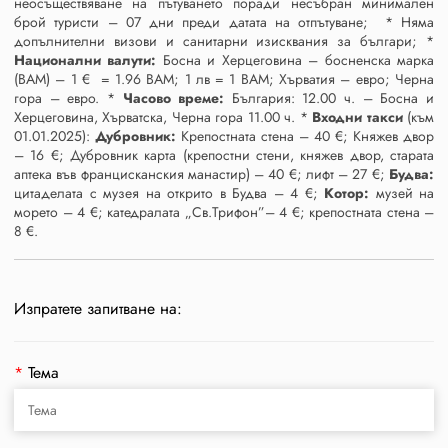
неосъществяване на пътуването поради несъбран минимален
брой туристи – 07 дни преди датата на отпътуване; * Няма
допълнителни визови и санитарни изисквания за българи; *
Национални валути:
Босна и Херцеговина – босненска марка
(ВАМ) – 1 € = 1.96 ВАМ; 1 лв = 1 ВАМ; Хърватия – евро; Черна
гора – евро. *
Часово време:
България: 12.00 ч. – Босна и
Херцеговина, Хърватска, Черна гора 11.00 ч. *
Входни такси
(към
01.01.2025):
Дубровник:
Крепостната стена – 40 €; Княжев двор
– 16 €; Дубровник карта (крепостни стени, княжев двор, старата
аптека във францисканския манастир) – 40 €; лифт – 27 €;
Будва:
цитаделата с музея на открито в Будва – 4 €;
Котор:
музей на
морето – 4 €; катедралата „Св.Трифон”– 4 €; крепостната стена –
8 €.
Изпратете запитване на:
*
Тема