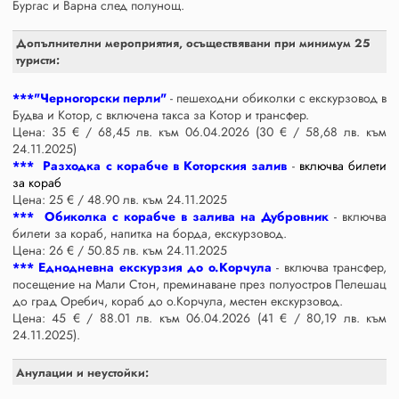
Бургас и Варна след полунощ.
Допълнителни мероприятия, осъществявани при минимум 25
туристи:
***"Черногорски перли"
- пешеходни обиколки с екскурзовод в
Будва и Котор, с включена такса за Котор и трансфер.
Цена: 35 € / 68,45 лв. към 06.04.2026 (30 € / 58,68 лв. към
24.11.2025)
*** Разходка с корабче в Которския залив
-
включва билети
за кораб
Цена: 25 € / 48.90 лв. към 24.11.2025
*** Обиколка с корабче в залива на Дубровник
- включва
билети за кораб, напитка на борда, екскурзовод.
Цена: 26 € / 50.85 лв. към 24.11.2025
*** Еднодневна екскурзия до о.Корчула
- включва трансфер,
посещение на Мали Стон, преминаване през полуостров Пелешац
до град Оребич, кораб до о.Корчула, местен екскурзовод.
Цена: 45 € / 88.01 лв. към 06.04.2026 (41 € / 80,19 лв. към
24.11.2025).
Анулации и неустойки: