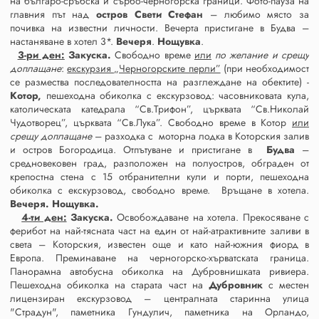
на българо-сръбска и сърбо-черногорска граници. Фото-пауза на
главния път над
остров Свети Стефан
– любимо място за
почивка на известни личности. Вечерта пристигане в Будва –
настаняване в хотел 3*.
Вечеря
.
Нощувка
.
3-ри ден:
Закуска.
Свободно време
или
по желание и срещу
доплащане
:
екскурзия „Черногорските перли”
(при необходимост
се размества последователността на разглеждане на обектите) -
Котор,
пешеходна обиколка с екскурзовод: часовниковата кула,
католическата катедрала “Св.Трифон”, църквата “Св.Николай
Чудотворец”, църквата “Св.Лука”. Свободно време в Котор
или
срещу доплащане
– разходка с моторна лодка в Которския залив
и остров Богородица. Отпътуване и пристигане в
Будва
–
средновековен град, разположен на полуостров, обграден от
крепостна стена с 15 отбранителни кули и порти, пешеходна
обиколка с екскурзовод, свободно време. Връщане в хотела.
Вечеря. Нощувка.
4-ти ден:
Закуска.
Освобождаване на хотела. Прекосяване с
ферибот на най-тясната част на един от най-атрактивните заливи в
света – Которския, известен още и като най-южния фиорд в
Европа. Преминаване на черногорско-хърватската граница.
Панорамна автобусна обиколка на Дубровнишката ривиера.
Пешеходна обиколка на старата част на
Дубровник
с местен
лицензиран екскурзовод – централната старинна улица
"Страдун", паметника Гундулич, паметника на Орландо,