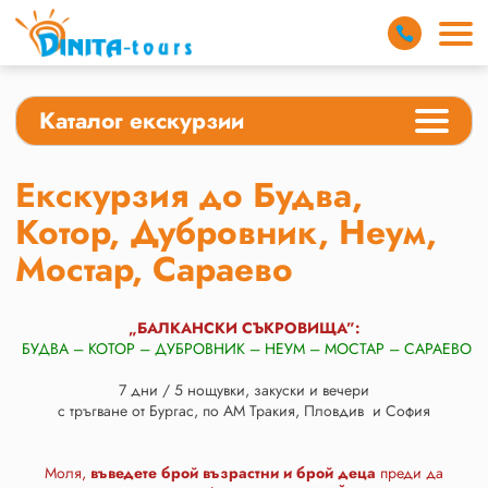
Каталог екскурзии
Екскурзия до Будва,
Котор, Дубровник, Неум,
Мостар, Сараево
„БАЛКАНСКИ СЪКРОВИЩА”:
БУДВА
–
КОТОР
– ДУБРОВНИК
– НЕУМ
–
МОСТАР –
САРАЕВО
7 дни / 5 нощувки, закуски и вечери
с тръгване от Бургас, по АМ Тракия, Пловдив и София
Моля,
въведете брой възрастни и брой деца
преди да