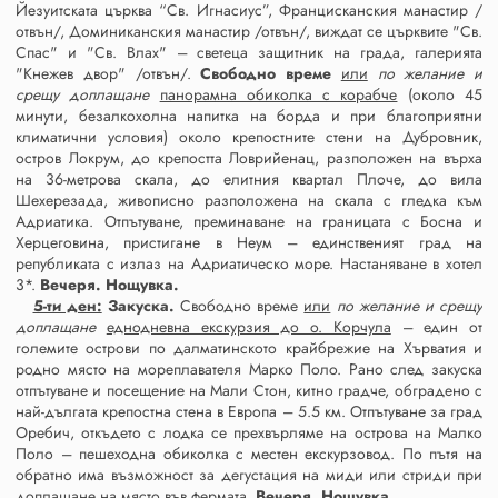
Йезуитската църква “Св. Игнасиус”, Францисканския манастир /
отвън/, Доминиканския манастир /отвън/, виждат се църквите "Св.
Спас" и "Св. Влах" – светеца защитник на града, галерията
"Кнeжев двор" /отвън/.
Свободно време
или
по желание и
срещу доплащане
панорамна обиколка с корабче
(около 45
минути, безалкохолна напитка на борда и при благоприятни
климатични условия) около крепостните стени на Дубровник,
остров Локрум, до крепостта Ловрийенац, разположен на върха
на 36-метрова скала, до елитния квартал Плоче, до вила
Шехерезада, живописно разположена на скала с гледка към
Адриатика. Отпътуване, преминаване на границата с Босна и
Херцеговина, пристигане в Неум – единственият град на
републиката с излаз на Адриатическо море. Настаняване в хотел
3*.
Вечеря. Нощувка.
5-ти ден:
Закуска.
Свободно време
или
по желание и срещу
доплащане
еднодневна екскурзия до о. Корчула
– един от
големите острови по далматинското крайбрежие на Хърватия и
родно място на мореплавателя Марко Поло. Рано след закуска
отпътуване и посещение на Мали Стон, китно градче, обградено с
най-дългата крепостна стена в Европа – 5.5 км. Отпътуване за град
Оребич, откъдето с лодка се прехвърляме на острова на Малко
Поло – пешеходна обиколка с местен екскурзовод. По пътя на
обратно има възможност за дегустация на миди или стриди при
доплащане на място във фермата.
Вечеря. Нощувка.