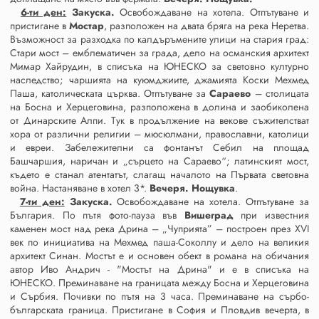
6-ти ден:
Закуска.
Освобождаване на хотела. Отпътуване и
пристигане в
Мостар
, разположен на двата бряга на река Неретва.
Възможност за разходка по калдъръмените улици на стария град:
Стари мост – емблематичен за града, дело на османския архитект
Мимар Хайрудин, в списъка на ЮНЕСКО за световно културно
наследство; чаршията на куюмджиите, джамията Коски Мехмед
Паша, католическата църква. Отпътуване за
Сараево
– столицата
на Босна и Херцеговина, разположена в долина и заобиколена
от Динарските Алпи. Тук в продължение на векове съжителстват
хора от различни религии – мюсюлмани, православни, католици
и евреи. Забележителни са фонтанът Себил на площад
Башчаршия, наричан и „сърцето на Сараево“; латинският мост,
където е станал атентатът, слагащ началото на Първата световна
война. Настаняване в хотел 3*.
Вечеря. Нощувка
.
7-ти ден:
Закуска.
Освобождаване на хотела. Отпътуване за
България. По пътя фото-пауза във
Вишеград
при известния
каменен мост над река Дрина – „Чуприята” – построен през ХVI
век по инициатива на Мехмед паша-Соколлу и дело на великия
архитект Синан. Мостът е и основен обект в романа на обичания
автор Иво Андрич - "Мостът на Дрина" и е в списъка на
ЮНЕСКО. Преминаване на границата между Босна и Херцеговина
и Сърбия. Почивки по пътя на 3 часа. Преминаване на сърбо-
българската граница. Пристигане в София и Пловдив вечерта, в