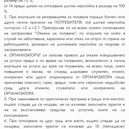
размер на 75 %;
от 14 преди датата на отпътуване дължи неустойка в размер на 100
%.
3. При анулация на резервацията за пътуване поради болест или
други лични причини на ПОТРЕБИТЕЛЯ, той дължи неустойка
съгласно т.2 и т.2.1. Препоръчва се на всеки клиент сключването
на застраховка "Отмяна на пътуване", по клаузите на която в
случай на заболяване, карантина или отказ на отпуск от страна на
работодателя, размерът на дължимата неустойка се покрива от
застрахователя.
4. ОРГАНИЗАТОРЪТ си запазва правото да откаже извършването
на услуги преди и по време на пътуването, включително и пълна
анулация на услуги до края на пътуването, на всяко лице, чието
поведение е такова, че според държавен служител, клиент,
контрагент или друго оторизирано от ОРГАНИЗАТОРА лице,
причинява опасност, стрес, вреди, гняв или сериозно неудобство
сред други клиенти, служители или контрагенти на
ОРГАНИЗАТОРА.
5. При заминаване по туристическа програма в града или мястото,
където следва да се нощува, не се изчакват закъснели туристи и
не се възстановяват средства за услугите, които не са
консумирани.
6. При отпътуване за друг град или място, където следва да се
нощувка, закъснели туристи се изчакват до 15 /петнадесет/