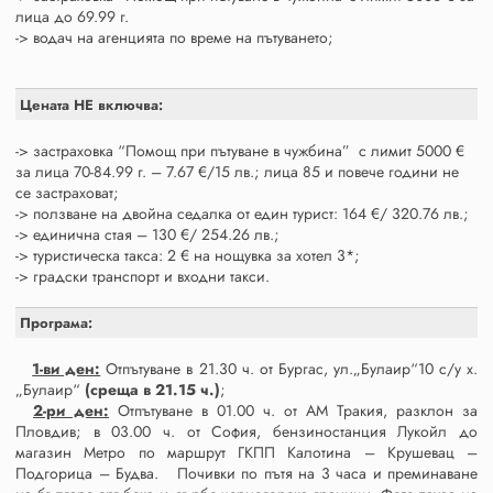
лица до 69.99 г.
-> водач на агенцията по време на пътуването;
Цената НЕ включва:
-> застраховка “Помощ при пътуване в чужбина” с лимит 5000 €
за лица 70-84.99 г. – 7.67 €/15 лв.; лица 85 и повече години не
се застраховат;
-> ползване на двойна седалка от един турист: 164 €/ 320.76 лв.;
-> единична стая – 130 €/ 254.26 лв.;
-> туристическа такса: 2 € на нощувка за хотел 3*;
-> градски транспорт и входни такси.
Програма:
1-ви ден:
Отпътуване в 21.30 ч. от Бургас, ул.„Булаир“10 с/у х.
„Булаир“
(среща в 21.15 ч.)
;
2-ри ден:
Отпътуване в 01.00 ч. от АМ Тракия, разклон за
Пловдив; в 03.00 ч. от София, бензиностанция Лукойл до
магазин Метро по маршрут ГКПП Калотина – Крушевац –
Подгорица – Будва. Почивки по пътя на 3 часа и преминаване