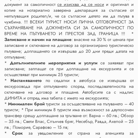
документ за самоличност
се изисква да се носи
и оригинал и
копие на нотариално заверена декларация за съгласие от
непътуващия родител/и, че са съгласни детето им да пътува в
чужбина. !!! ВСЕКИ ТУРИСТ НОСИ ЛИЧНА ОТГОВОРНОСТ ЗА
СЪХРАНЯВАНЕ НА ДОКУМЕНТА СИ ЗА САМОЛИЧНОСТ ПО
ВРЕМЕ НА ПЪТУВАНЕТО И ПРЕСТОЯ ЗАД ГРАНИЦА !!! *
Записване и начин на плащане
: внасяне на 30 % от цената при
записване и сключване на договор за организирано туристическо
пътуване; доплащането се извършва до 20 дни преди датата на
отпътуване;
*
Допълнителните мероприятия и услуги
се заявяват при
записване; заплащат се при доплащане на екскурзията и се
осъществяват при минимум 25 туристи;
*
Настаняването
по седалки в автобуса се извършва от
екскурзовода при отпътуването според последователността на
сключване на договор и плащане. Автобусите са с надпис
ДИНИТА и отпред има табела с името на екскурзията;
*
Минимален брой
туристи за осъществяване на пътуването – 40
туристи; * При минимум 8 туристи има възможност за двупосочен
трансфер срещу доплащане за тръгване от: Варна – 60 лв.; Обзор
– 35 лв.; Свети Влас, Слънчев бряг, Несебър, Равда, Ахелой – 25
лв.; Поморие, Сарафово – 15 лв;
*
Срок
за уведомление от страна на агенцията за