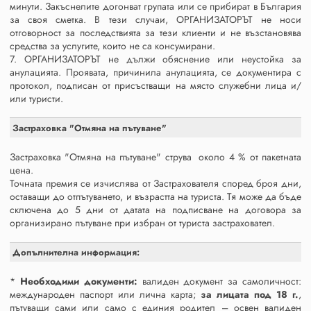
минути. Закъснелите догонват групата или се прибират в България
за своя сметка. В тези случаи, ОРГАНИЗАТОРЪТ не носи
отговорност за последствията за тези клиенти и не възстановява
средства за услугите, които не са консумирани.
7. ОРГАНИЗАТОРЪТ не дължи обяснение или неустойка за
анулацията. Проявата, причинила анулацията, се документира с
протокол, подписан от присъстващи на място служебни лица и/
или туристи.
Застраховка "Отмяна на пътуване"
Застраховка "Отмяна на пътуване" струва около 4 % от пакетната
цена.
Точната премия се изчислява от Застрахователя според броя дни,
оставащи до отпътуването, и възрастта на туриста. Тя може да бъде
сключена до 5 дни от датата на подписване на договора за
организирано пътуване при избран от туриста застраховател.
Допълнителна информация:
*
Необходими документи:
валиден документ за самоличност:
международен паспорт или лична карта;
за лицата под 18 г.
,
пътуващи сами или само с единия родител – освен валиден