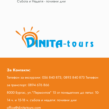
Събота и Неделя - почивни дни
За Контакти:
Телефон за екскурзии: 056 840 873; 0893 840 873 Телефон
за транспорт: 0894 676 866
8000 Бургас, ул."Лермонтов" 15 от понеделник до петък: 10-
14 ч. и 15-18 ч. събота и неделя: почивни дни
office@dinita-tours.com