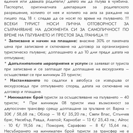
единия или двамата родители/ детето им да пътува в чужбина.
Паспортът, оригиналната декларация за родителското
разрешение, копието от нея и копието на акта за раждане на
лицето под 18 г. следва да се носят по време на пътуването. !!!
ВСЕКИ ТУРИСТ НОСИ ЛИЧНА ОТГОВОРНОСТ ЗА
СЪХРАНЯВАНЕ НА ДОКУМЕНТА СИ ЗА САМОЛИЧНОСТ ПО
ВРЕМЕ НА ПЪТУВАНЕТО И ПРЕСТОЯ ЗАД ГРАНИЦА !!!
*
Записване и начин на плащане:
внасяне 30% от пакетната
цена при записване и сключване на договор за организирано
туристическо пътуване; доплащането е до 10 дни преди датата на
отпътуване;
*
Допълнителните мероприятия и услуги
се заявяват от туриста
при записване и се заплащат при доплащане на екскурзията –
осъществяват се при минимум 25 туристи;
*
Настаняването
по седалки в автобуса се извършва от
екскурзовода при отпътуването според датата на сключване на
договор и плащане.
*
Минимален брой
туристи за осъществяване на пътуването – 40
туристи; * При минимум 08 туристи има възможност за
двупосочен трансфер срещу доплащане за тръгване от: Варна –
30€ / 58,68 лв.; Обзор – 18 €/ 35,20 лв.; Свети Влас, Слънчев
бряг, Несебър, Равда, Ахелой; Карнобат – 13 €/ 25,43 лв.; Айтос
- 10 €/ 19,56 лв.; Поморие, Сарафово – 8 €/ 15,64 лв.;
Несъбирането на минимален брой туристи за трансфер не е