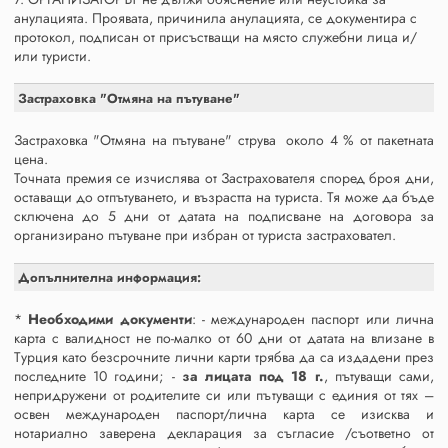
анулацията. Проявата, причинила анулацията, се документира с
протокол, подписан от присъстващи на място служебни лица и/
или туристи.
Застраховка "Отмяна на пътуване"
Застраховка "Отмяна на пътуване" струва около 4 % от пакетната
цена.
Точната премия се изчислява от Застрахователя според броя дни,
оставащи до отпътуването, и възрастта на туриста. Тя може да бъде
сключена до 5 дни от датата на подписване на договора за
организирано пътуване при избран от туриста застраховател.
Допълнителна информация:
*
Необходими документи
: - международен паспорт или лична
карта с валидност не по-малко от 60 дни от датата на влизане в
Турция като безсрочните лични карти трябва да са издадени през
последните 10 години; -
за лицата под 18 г.
, пътуващи сами,
непридружени от родителите си или пътуващи с единия от тях –
освен международен паспорт/лична карта се изисква и
нотариално заверена декларация за съгласие /съответно от