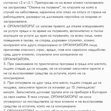
съгласно т.2 и т.2.1. Препоръчва се на всеки клиент сключването
на застраховка "Отмяна на пътуване", по клаузите на която в
случай на заболяване, карантина или отказ на отпуск от страна на
работодателя, размерът на дължимата неустойка се покрива от
застрахователя.
4. ОРГАНИЗАТОРЪТ си запазва правото да откаже извършването
на услуги преди и по време на пътуването, включително и пълна
анулация на услуги до края на пътуването, на всяко лице, чието
поведение е такова, че според държавен служител, клиент,
контрагент или друго оторизирано от ОРГАНИЗАТОРА лице,
причинява опасност, стрес, вреди, гняв или сериозно неудобство
сред други клиенти, служители или контрагенти на
ОРГАНИЗАТОРА.
5. При заминаване по туристическа програма в града или мястото,
където следва да се нощува, не се изчакват закъснели туристи и
не се възстановяват средства за услугите, които не са
консумирани.
6. При отпътуване за друг град или място, където следва да се
нощувка, закъснели туристи се изчакват до 15 /петнадесет/
минути. Закъснелите догонват групата или се прибират в България
за своя сметка. В тези случаи, ОРГАНИЗАТОРЪТ не носи
отговорност за последствията за тези клиенти и не възстановява
средства за услугите, които не са консумирани.
7. ОРГАНИЗАТОРЪТ не дължи обяснение или неустойка за