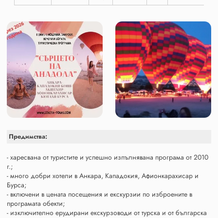
Предимства:
- харесвана от туристите и успешно изпълнявана програма от 2010
г.;
- много добри хотели в Анкара, Кападокия, Афионкарахисар и
Бурса;
- включени в цената посещения и екскурзии по изброените в
програмата обекти;
- изключително ерудирани екскурзоводи от турска и от българска