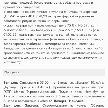
парченца плодове), богата фолклорна, забавна програма и
ориенталски танцьорки;
-> посещение на автентичния ритуал на танцуващите дервиши
„СЕМА” – цена 40 € / 78,23 лв.: трансфер, наблюдаване на
религиозен ритуал на танца на дервишите;
-> джип сафари при изгрев слънце - цена 75 € / 146,69 лв.;
-> полет с балон над Кападокия – цена 297 € / 580,88 лв.(към
01.02.26): трансфер, лека закуска, кафе, чай, едночасов полет,
чаша шампанско и сертификат (кошовете на балоните са големи, с
висок параван, стабилни и комфортни за спокоен полет над
Кападокия; разделени са на 4 секции за по 6 туристи; екип от 10
професионалисти се грижат за приятното Ви изживяване; гледките
са впечатляващи,
полетът е само при подходящи метеорологични
условия !!!)
Програма:
1-ви ден:
Отпътуване в 05.00 ч. от Бургас, ул. „Булаир” 10, с/у х.
„Булаир” (среща в 04.45 ч.). Преминаване на границата през
ГКПП Малко Търново-Дерекьой. Пътуване през Истанбул за
Анкара с почивки по пътя на ок.2,5 часа. Вечерта пристигане в
Анкара и настаняване в хотел 4*.
Вечеря
.
Нощувка
.
2-ри ден:
Закуска
. Освобождаване на хотела. Обзорна