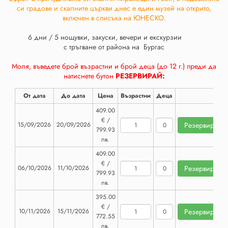
си градове и скалните църкви днес е един музей на открито,
включен в списъка на ЮНЕСКО.
6 дни / 5 нощувки, закуски, вечери и екскурзии
с тръгване от района на Бургас
Моля, въведете брой възрастни и брой деца (до 12 г.) преди да
натиснете бутон
РЕЗЕРВИРАЙ:
От дата
До дата
Цена
Възрастни
Деца
409.00
€ /
15/09/2026
20/09/2026
799.93
лв.
409.00
€ /
06/10/2026
11/10/2026
799.93
лв.
395.00
€ /
10/11/2026
15/11/2026
772.55
лв.