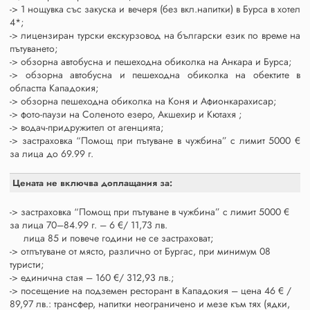
-> 1 нощувка със закуска и вечеря (без вкл.напитки) в Бурса в хотел
4*;
-> лицензиран турски екскурзовод на български език по време на
пътуването;
-> обзорна автобусна и пешеходна обиколка на Анкара и Бурса;
-> обзорна автобусна и пешеходна обиколка на обектите в
областта Кападокия;
-> обзорна пешеходна обиколка на Коня и Афионкарахисар;
-> фото-паузи на Соленото езеро, Акшехир и Кютахя ;
-> водач-придружител от агенцията;
-> застраховка “Помощ при пътуване в чужбина” с лимит 5000 €
за лица до 69.99 г.
Цената не включва доплащания за:
-> застраховка “Помощ при пътуване в чужбина” с лимит 5000 €
за лица 70–84.99 г. – 6 €/ 11,73 лв.
лица 85 и повече години не се застраховат;
-> отпътуване от място, различно от Бургас, при минимум 08
туристи;
-> единична стая – 160 €/ 312,93 лв.;
-> посещение на подземен ресторант в Кападокия – цена 46 € /
89,97 лв.: трансфер, напитки неограничено и мезе към тях (ядки,