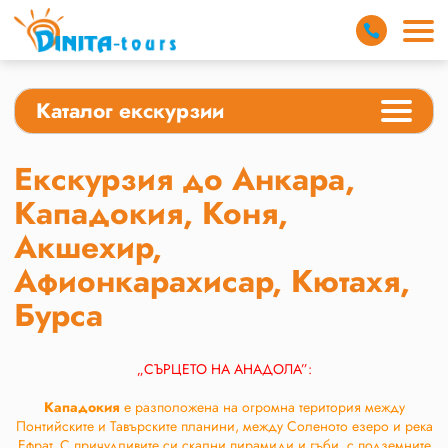
Каталог екскурзии
Екскурзия до Анкара,
Кападокия, Коня,
Акшехир,
Афионкарахисар, Кютахя,
Бурса
„СЪРЦЕТО НА АНАДОЛА”:
Кападокия
е разположена на огромна територия между
Понтийските и Тавърските планини, между Соленото езеро и река
Ефрат. С причудливите си скални пирамиди и гъби, с подземните