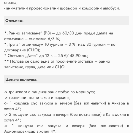
страна;
- внимателни професионални шофьори и комфортни автобуси.
Отстъпки:
*„Ранно записване” (РЗ) – до 60/30 дни преди датата на
отпътуване – съответно 6/3 %;
*„Група“ от минимум 10 туристи – 3 %; над 30 туристи – по
договаряне (СЦО);
* Отстъпка „Дете“ до 12 г. – 25 €/ 48,90 лв.;
** Ползва се само една от посочените отстъпки – ранно
записване, група, дете или СЦО
Цената включва:
-> транспорт с лицензиран автобус по маршрута;
-> гранични, пътни такси и паркинг;
-> 1 нощувка със закуска и вечеря (без вкл.напитки) в Анкара в
хотел 4*;
-> 2 нощувки със закуска и вечеря (без вкл.напитки) в Кападокия в
хотел 4*;
-> 1 нощувка със закуска и вечеря (без вкл.напитки) в
Афионкарахисар в хотел 4*;