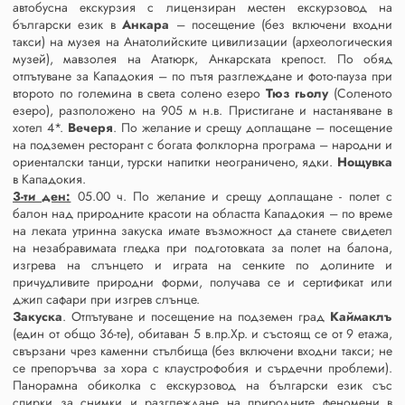
автобусна екскурзия с лицензиран местен екскурзовод на
български език в
Анкара
– посещение (без включени входни
такси) на музея на Анатолийските цивилизации (археологическия
музей), мавзолея на Ататюрк, Анкарската крепост. По обяд
отпътуване за Кападокия – по пътя разглеждане и фото-пауза при
второто по големина в света солено езеро
Тюз гьолу
(Соленото
езеро), разположено на 905 м н.в. Пристигане и настаняване в
хотел 4*.
Вечеря
. По желание и срещу доплащане – посещение
на подземен ресторант с богата фолклорна програма – народни и
ориенталски танци, турски напитки неограничено, ядки.
Нощувка
в Кападокия.
3-ти ден:
05.00 ч. По желание и срещу доплащане - полет с
балон над природните красоти на областта Кападокия – по време
на леката утринна закуска имате възможност да станете свидетел
на незабравимата гледка при подготовката за полет на балона,
изгрева на слънцето и играта на сенките по долините и
причудливите природни форми, получава се и сертификат или
джип сафари при изгрев слънце.
Закуска
. Отпътуване и посещение на подземен град
Каймаклъ
(един от общо 36-те), обитаван 5 в.пр.Хр. и състоящ се от 9 етажа,
свързани чрез каменни стълбища (без включени входни такси; не
се препоръчва за хора с клаустрофобия и сърдечни проблеми).
Панорамна обиколка с екскурзовод на български език със
спирки за снимки и разглеждане на природните феномени в