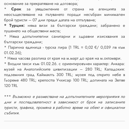
основание за прекратяване на договора;
*
Срок
за уведомление от страна на агенцията за
неосъществяване на пътуването поради несъбран минимален
брой туристи – 07 дни преди датата на отпътуване;
* Турция:
няма визи за български граждани; забранено е
пушенето на обществени места;
* Няма допълнителни санитарни и здравни изисквания за
български граждани;
* Парична единица - турска лира (1 TRL ≈ 0,02 €/ 0,039 лв към
01.02.26);
* Няма часова разлика от края на м.март до края на м.октомври.
* Входни такси към 01.02.26. с ориентировъчен характер: Анкара:
музей на Анатолийските цивилизации – 280 TRL; Кападокия:
подземния град Каймаклъ 300 TRL; музея под открито небе в
Гьореме 480 TRL; крепостта Учхисар 100 TRL; долината на Зелве
120 TRL
***
Възможно е разместване на допълнителните мероприятия по
дни и последователност в зависимост от броя на записаните
туристи, трафика, промяна в работно време на обект и официални
събития.