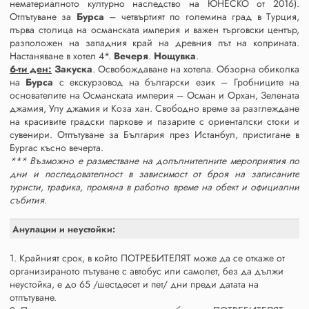
нематериалното културно наследство на ЮНЕСКО от 2016).
Отпътуване за
Бурса
– четвъртият по големина град в Турция,
първа столица на османската империя и важен търговски център,
разположен на западния край на древния път на коприната.
Настаняване в хотел 4*.
Вечеря
.
Нощувка
.
6-ти ден:
Закуска
. Освобождаване на хотела. Обзорна обиколка
на
Бурса
с екскурзовод на български език – Гробниците на
основателите на Османската империя – Осман и Орхан, Зелената
джамия, Улу джамия и Коза хан. Свободно време за разглеждане
на красивите градски паркове и пазарите с ориенталски стоки и
сувенири. Отпътуване за България през Истанбул, пристигане в
Бургас късно вечерта.
*** Възможно е разместване на допълнителните мероприятия по
дни и последователност в зависимост от броя на записаните
туристи, трафика, промяна в работно време на обект и официални
събития.
Анулации и неустойки:
1. Крайният срок, в който ПОТРЕБИТЕЛЯТ може да се откаже от
организираното пътуване с автобус или самолет, без да дължи
неустойка, е до 65 /шестдесет и пет/ дни преди датата на
отпътуване.