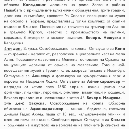
областта
Кападокия
: долината на феите Зелве в района
Пашабагъ с причудливите вулканични образувания, трите грации,
долината на гълъбите, крепостта Уч Хисар и посещение на музея
на открито в Гьореме, представляващ голям комплекс от скални
църкви от 8-ми век. Посещение на градчето на грънчарите Аванос
и градчето Юргюп, известно с производството на килими,
керамика, бижутерски и кожени изделия.
Вечеря.
Нощувка
в
Кападокия.
4-ти ден:
Закуска. Освобождаване на хотела. Отпътуване за
Коня
– съвременен мегаполис, разположен в централната част на Мала
Азия. Посещение мавзолея на Мевляна, основател на Ордена на
танцуващите дервиши от ордена на Мевлевиите. Това е най-
посещаваният музей в Турция, след двореца Топкапъ в Истанбул.
Отпътуване за
Акшехир
и фото-пауза на хумористичния парк и
тюрбето на Насредин Ходжа. Отпътуване за
Афионкарахисар
–
изграден от хетите през 1350 г.пр.н.е., важен център при
фригийци, лидийци, персийци, римляни, византийци и османци.
Вечерта пристигане и настаняване в хотел 4*.
Вечеря
.
Нощувка
.
5-ти ден:
Закуска.
Освобождаване на хотела. Обзорна
обиколка на
Афионкарахисар
– ташхан, бедистена, голямата
джамия Гедик Ахмед паша от 13 век., калдаръмените улички и
цветните османски къщи. Свободно време. Отпътуване за
Кютахя
- родината на изкуството на изрисуване на плочките (в списъка на