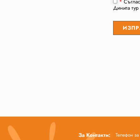
*
Съгла
Динита тур
За Контакти:
Телефон за