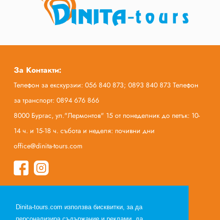
За Контакти:
Телефон за екскурзии: 056 840 873; 0893 840 873 Телефон
за транспорт: 0894 676 866
8000 Бургас, ул."Лермонтов" 15 от понеделник до петък: 10-
14 ч. и 15-18 ч. събота и неделя: почивни дни
office@dinita-tours.com
Начало
Dinita-tours.com използва бисквитки, за да
За нас
персонализира съдържание и реклами, да