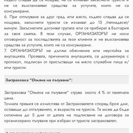
не се възстановяват средства за услугите, които не са
консумирани.
6. При отпътуване за друг град или място, където следва да се
нощувка, закъснели туристи се изчакват до 15 /петнадесет/
минути. Закъснелите догонват групата или се прибират в България
за своя сметка. В тези случаи, ОРГАНИЗАТОРЪТ не носи
отговорност за последствията за тези клиенти и не възстановява
средства за услугите, които не са консумирани.
7. ОРГАНИЗАТОРЪТ не дължи обяснение или неустойка за
анулацията. Проявата, причинила анулацията, се документира с
протокол, подписан от присъстващи на място служебни лица и/
или туристи.
Застраховка "Отмяна на пътуване":
Застраховка "Отмяна на пътуване" струва около 4 % от пакетната
цена.
Точната премия се изчислява от Застрахователя според броя дни,
оставащи до отпътуването, и възрастта на туриста. Тя може да бъде
сключена до 5 дни от датата на подписване на договора за
организирано пътуване при избран от туриста застраховател.