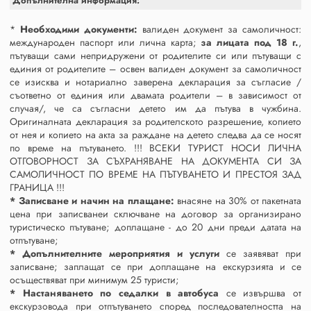
Допълнителна информация:
*
Необходими документи:
валиден документ за самоличност:
международен паспорт или лична карта;
за лицата под 18 г.
,
пътуващи сами непридружени от родителите си или пътуващи с
единия от родителите – освен валиден документ за самоличност
се изисква и нотариално заверена декларация за съгласие /
съответно от единия или двамата родители – в зависимост от
случая/, че са съгласни детето им да пътува в чужбина.
Оригиналната декларация за родителското разрешение, копието
от нея и копието на акта за раждане на детето следва да се носят
по време на пътуването. !!! ВСЕКИ ТУРИСТ НОСИ ЛИЧНА
ОТГОВОРНОСТ ЗА СЪХРАНЯВАНЕ НА ДОКУМЕНТА СИ ЗА
САМОЛИЧНОСТ ПО ВРЕМЕ НА ПЪТУВАНЕТО И ПРЕСТОЯ ЗАД
ГРАНИЦА !!!
* Записване и начин на плащане:
внасяне на 30% от пакетната
цена при записванеи сключване на договор за организирано
туристическо пътуване; доплащане - до 20 дни преди датата на
отпътуване;
* Допълнителните мероприятия и услуги
се заявяват при
записване; заплащат се при доплащане на екскурзията и се
осъществяват при минимум 25 туристи;
* Настаняването по седалки в автобуса
се извършва от
екскурзовода при отпътуването според последователността на