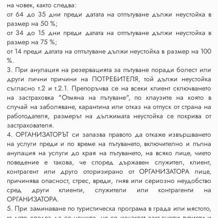
на човек, както следва:
от 64 до 35 дни преди датата на отпътуване дължи неустойка в
размер на 50 %;
от 34 до 15 дни преди датата на отпътуване дължи неустойка в
размер на 75 %;
от 14 преди датата на отпътуване дължи неустойка в размер на 100
%.
3. При анулация на резервацията за пътуване поради болест или
други лични причини на ПОТРЕБИТЕЛЯ, той дължи неустойка
съгласно т.2 и т.2.1. Препоръчва се на всеки клиент сключването
на застраховка "Отмяна на пътуване", по клаузите на която в
случай на заболяване, карантина или отказ на отпуск от страна на
работодателя, размерът на дължимата неустойка се покрива от
застрахователя.
4. ОРГАНИЗАТОРЪТ си запазва правото да откаже извършването
на услуги преди и по време на пътуването, включително и пълна
анулация на услуги до края на пътуването, на всяко лице, чието
поведение е такова, че според държавен служител, клиент,
контрагент или друго оторизирано от ОРГАНИЗАТОРА лице,
причинява опасност, стрес, вреди, гняв или сериозно неудобство
сред други клиенти, служители или контрагенти на
ОРГАНИЗАТОРА.
5. При заминаване по туристическа програма в града или мястото,
където следва да се нощува, не се изчакват закъснели туристи и