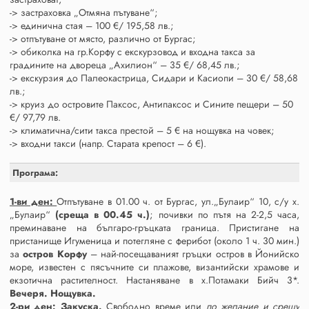
-> застраховка „Отмяна пътуване“;
-> единична стая – 100 €/ 195,58 лв.;
-> отпътуване от място, различно от Бургас;
-> обиколка на гр.Корфу с екскурзовод и входна такса за
градините на двореца „Ахилион“ – 35 €/ 68,45 лв.;
-> екскурзия до Палеокастрица, Сидари и Касиопи – 30 €/ 58,68
лв.;
-> круиз до островите Паксос, Антипаксос и Сините пещери – 50
€/ 97,79 лв.
-> климатична/сити такса престой – 5 € на нощувка на човек;
-> входни такси (напр. Старата крепост – 6 €).
Програма:
1-ви ден:
Отпътуване в 01.00 ч. от Бургас, ул.„Булаир“ 10, с/у х.
„Булаир“
(среща в 00.45 ч.)
; почивки по пътя на 2-2,5 часа,
преминаване на българо-гръцката граница. Пристигане на
пристанище Игуменица и потегляне с ферибот (около 1 ч. 30 мин.)
за
остров Корфу
– най-посещаваният гръцки остров в Йонийско
море, известен с пясъчните си плажове, византийски храмове и
екзотична растителност. Настаняване в х.Потамаки Бийч 3*.
Вечеря. Нощувка.
2-ри ден:
Закуска.
Свободно време
или
по желание и срещу