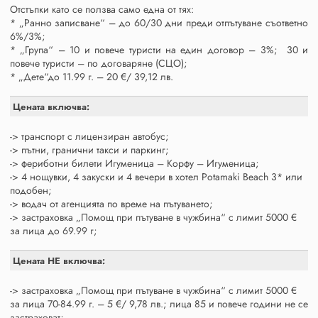
Отстъпки като се ползва само една от тях:
* „Ранно записване“ – до 60/30 дни преди отпътуване съответно
6%/3%;
* „Група“ – 10 и повече туристи на един договор – 3%; 30 и
повече туристи – по договаряне (СЦО);
* „Дете“до 11.99 г. – 20 €/ 39,12 лв.
Цената включва:
-> транспорт с лицензиран автобус;
-> пътни, гранични такси и паркинг;
-> фериботни билети Игуменица – Корфу – Игуменица;
-> 4 нощувки, 4 закуски и 4 вечери в хотел Potamaki Beach 3* или
подобен;
-> водач от агенцията по време на пътуването;
-> застраховка „Помощ при пътуване в чужбина“ с лимит 5000 €
за лица до 69.99 г;
Цената НЕ включва:
-> застраховка „Помощ при пътуване в чужбина“ с лимит 5000 €
за лица 70-84.99 г. – 5 €/ 9,78 лв.; лица 85 и повече години не се
застраховат;