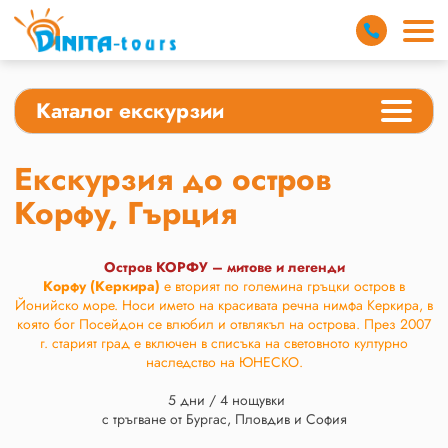
Каталог екскурзии
Екскурзия до остров
Корфу, Гърция
Остров КОРФУ – митове и легенди
Корфу (Керкира)
е вторият по големина гръцки остров в
Йонийско море. Носи името на красивата речна нимфа Керкира, в
която бог Посейдон се влюбил и отвлякъл на острова. През 2007
г. старият град е включен в списъка на световното културно
наследство на ЮНЕСКО.
5 дни / 4 нощувки
с тръгване от Бургас, Пловдив и София