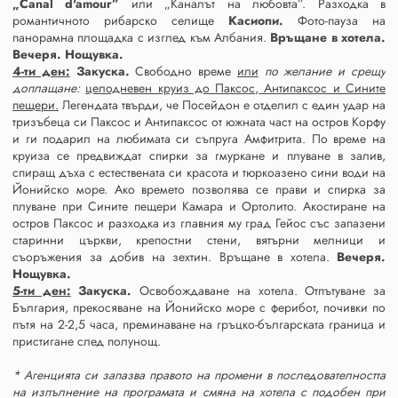
„Canal d'amour”
или „Каналът на любовта”. Разходка в
романтичното рибарско селище
Касиопи.
Фото-пауза на
панорамна площадка с изглед към Албания.
Връщане в хотела.
Вечеря. Нощувка.
4-ти ден:
Закуска.
Свободно време
или
по желание и срещу
доплащане:
целодневен круиз до Паксос, Антипаксос и Сините
пещери.
Легендата твърди, че Посейдон е отделил с един удар на
тризъбеца си Паксос и Антипаксос от южната част на остров Корфу
и ги подарил на любимата си съпруга Амфитрита. По време на
круиза се предвиждат спирки за гмуркане и плуване в залив,
спиращ дъха с естествената си красота и тюркоазено сини води на
Йонийско море. Ако времето позволява се прави и спирка за
плуване при Сините пещери Камара и Ортолито. Акостиране на
остров Паксос и разходка из главния му град Гейос със запазени
старинни църкви, крепостни стени, вятърни мелници и
съоръжения за добив на зехтин. Връщане в хотела.
Вечеря.
Нощувка.
5-ти ден:
Закуска.
Освобождаване на хотела. Отпътуване за
България, прекосяване на Йонийско море с ферибот, почивки по
пътя на 2-2,5 часа, преминаване на гръцко-българската граница и
пристигане след полунощ.
* Агенцията си запазва правото на промени в последователността
на изпълнение на програмата и смяна на хотела с подобен при