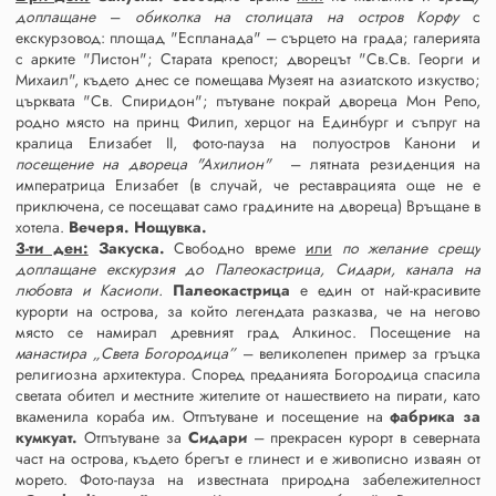
доплащане
–
обиколка на столицата на остров Корфу
с
екскурзовод: площад "Еспланада" – сърцето на града; галерията
с арките "Листон"; Старата крепост; дворецът "Св.Св. Георги и
Михаил", където днес се помещава Музеят на азиатското изкуство;
църквата "Св. Спиридон"; пътуване покрай двореца Мон Репо,
родно място на принц Филип, херцог на Единбург и съпруг на
кралица Елизабет II, фото-пауза на полуостров Канони и
посещение на двореца "Ахилион"
– лятната резиденция на
императрица Елизабет (в случай, че реставрацията още не е
приключена, се посещават само градините на двореца) Връщане в
хотела.
Вечеря. Нощувка.
3-ти ден:
Закуска.
Свободно време
или
по желание срещу
доплащане екскурзия до Палеокастрица, Сидари, канала на
любовта и Касиопи.
Палеокастрица
е един от най-красивите
курорти на острова, за който легендата разказва, че на негово
място се намирал древният град Алкинос. Посещение на
манастира „Света Богородица”
– великолепен пример за гръцка
религиозна архитектура. Според преданията Богородица спасила
светата обител и местните жителите от нашествието на пирати, като
вкаменила кораба им. Отпътуване и посещение на
фабрика за
кумкуат.
Отпътуване за
Сидари
– прекрасен курорт в северната
част на острова, където брегът е глинест и е живописно изваян от
морето. Фото-пауза на известната природна забележителност