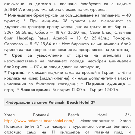
сключване на договор и плащане. Автобусите са с надпис
ДИНИТА и отпред има табела с името на екскурзията;
* Минимален брой
туристи за осъществяване на пътуването – 40
туристи; * При минимум 08 туристи има възможност за
двупосочен трансфер срещу доплащане за тръгване от: Варна –
30€/ 58,68лв.; Обзор – 18 €/ 35,20 лв.; Свети Влас, Слънчев
бряг, Несебър, Равда, Ахелой – 13 €/ 25,43лв.; Поморие,
Сарафово – 8 €/ 15,64 лв.; Несъбирането на минимален брой
туристи за трансфер не е основание за прекратяване на договора;
* Срок
за уведомление от страна на агенцията за
неосъществяване на пътуването поради несъбран минимален
брой туристи – 07 дни преди датата на отпътуване;
* Гърция:
-> климатична/сити такса за престой в Гърция: 5 € на
нощувка на човек (задължителна); -> няма допълнителни визови
изисквания за български граждани; *
Парична единица
–
евро; *
Часово време:
България 12:00 ч. Гърция 12:00 ч.
Информация за хотел Potamaki Beach Hotel 3*
Хотел Potamaki Beach Hotel 3*-
https://www.potamakibeachhotel.com/
Местоположение: Хотел
Потамаки Бийч 3* се намира в курортното селище Беницес,
отстоящо само на 11 километра от главния град и