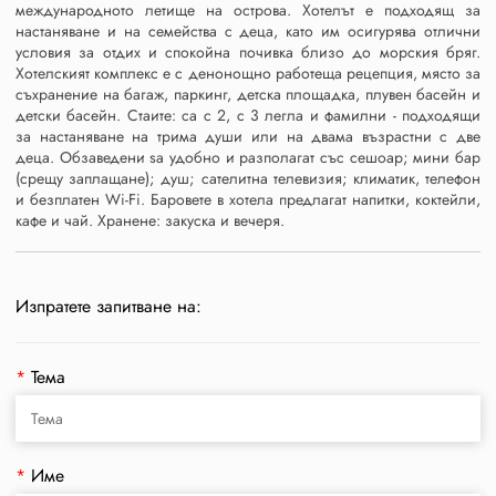
международното летище на острова. Хотелът е подходящ за
настаняване и на семейства с деца, като им осигурява отлични
условия за отдих и спокойна почивка близо до морския бряг.
Хотелският комплекс е с денонощно работеща рецепция, място за
съхранение на багаж, паркинг, детска площадка, плувен басейн и
детски басейн. Стаите: са с 2, с 3 легла и фамилни - подходящи
за настаняване на трима души или на двама възрастни с две
деца. Oбзаведени sa удобно и разполагат със сешоар; мини бар
(срещу заплащане); душ; сателитна телевизия; климатик, телефон
и безплатен Wi-Fi. Баровете в хотела предлагат напитки, коктейли,
кафе и чай. Хранене: закуска и вечеря.
Изпратете запитване на:
*
Тема
*
Име