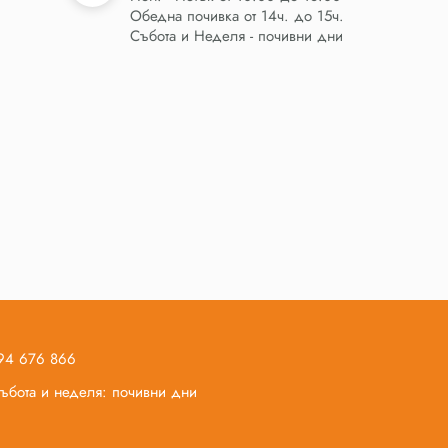
Обедна почивка от 14ч. до 15ч.
Събота и Неделя - почивни дни
894 676 866
 събота и неделя: почивни дни