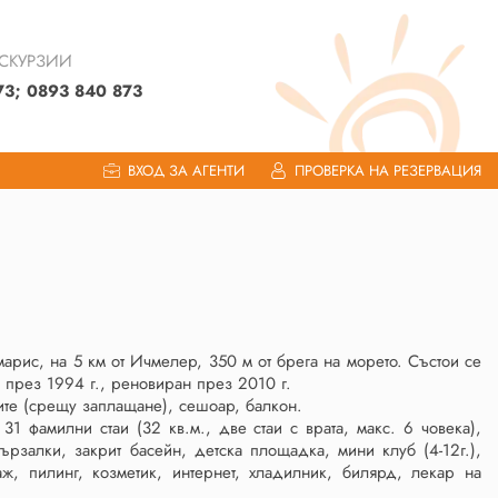
КСКУРЗИИ
73; 0893 840 873
ВХОД ЗА АГЕНТИ
ПРОВЕРКА НА РЕЗЕРВАЦИЯ
марис, на 5 км от Ичмелер, 350 м от брега на моретo. Състои се
н през 1994 г., реновиран през 2010 г.
ите (срещу заплащане), сешоар, балкон.
 31 фамилни стаи (32 кв.м., две стаи с врата, макс. 6 човека),
ързалки, закрит басейн, детска площадка, мини клуб (4-12г.),
аж, пилинг, козметик, интернет, хладилник, билярд, лекар на