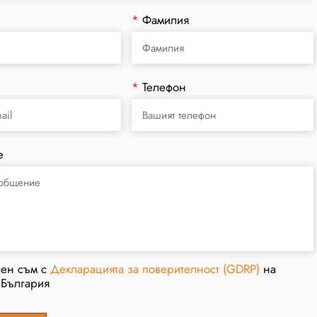
*
Фамилия
*
Телефон
е
сен съм с
Декларацията за поверителност (GDRP)
на
 България