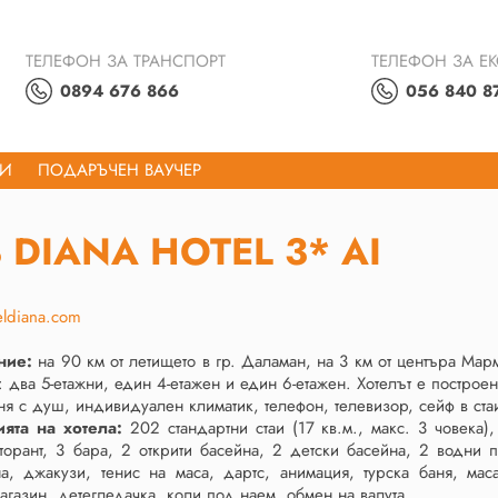
ТЕЛЕФОН ЗА ТРАНСПОРТ
ТЕЛЕФОН ЗА Е
0894 676 866
056 840 8
ТИ
ПОДАРЪЧЕН ВАУЧЕР
 DIANA HOTEL 3* AI
eldiana.com
ние:
на 90 км от летището в гр. Даламан, на 3 км от центъра Мар
: два 5-етажни, един 4-етажен и един 6-етажен. Хотелът е построе
ня с душ, индивидуален климатик, телефон, телевизор, сейф в ста
ията на хотела:
202 стандартни стаи (17 кв.м., макс. 3 човека),
торант, 3 бара, 2 открити басейна, 2 детски басейна, 2 водни п
на, джакузи, тенис на маса, дартс, анимация, турска баня, мас
агазин, детегледачка, коли под наем, обмен на валута.