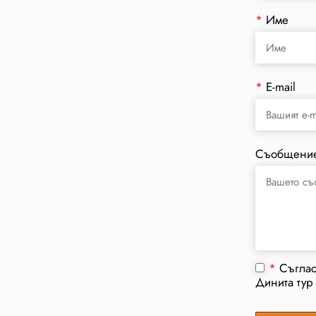
*
Име
*
E-mail
Съобщени
*
Съгла
Динита тур