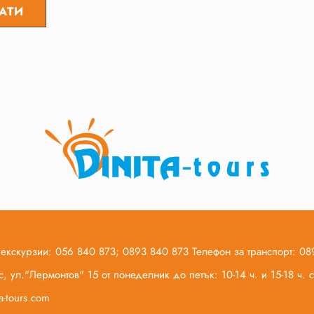
 екскурзии: 056 840 873; 0893 840 873 Телефон за транспорт: 0
, ул."Лермонтов" 15 от понеделник до петък: 10-14 ч. и 15-18 ч.
ta-tours.com