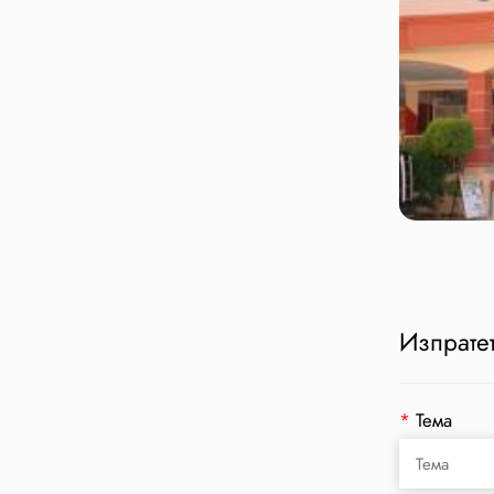
Изпратет
*
Тема