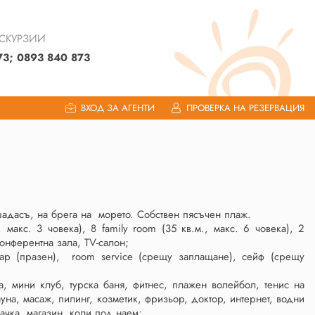
КСКУРЗИИ
73; 0893 840 873
ВХОД ЗА АГЕНТИ
ПРОВЕРКА НА РЕЗЕРВАЦИЯ
шадасъ, на брега на морето. Собствен пясъчен плаж.
макс. 3 човека), 8 family room (35 кв.м., макс. 6 човека), 2
конферентна зала, TV-салон;
р (празен), room service (срещу заплащане), сейф (срещу
, мини клуб, турска баня, фитнес, плажен волейбол, тенис на
ауна, масаж, пилинг, козметик, фризьор, доктор, интернет, водни
ачка, магазин, коли под наем;