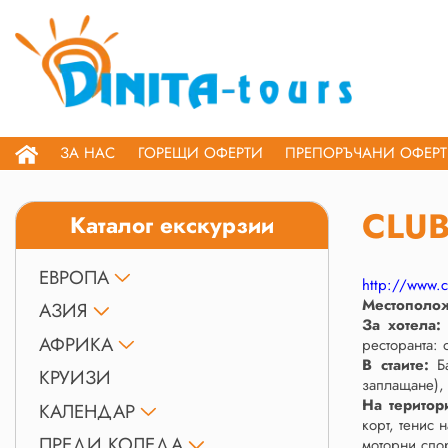
ЗА НАС
ГОРЕЩИ ОФЕРТИ
ПРЕПОРЪЧАНИ ОФЕР
CLUB
Каталог екскурзии
ЕВРОПА
http://www.
Местополо
АЗИЯ
За хотела:
С
АФРИКА
ресторанта: 
В стаите:
Ба
КРУИЗИ
заплащане),
На територ
КАЛЕНДАР
корт, тенис 
ПРЕДИ КОЛЕДА
моторни спор