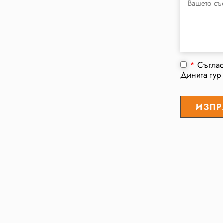
*
Съгла
Динита тур