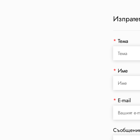
Изпратет
*
Тема
*
Име
*
E-mail
Съобщени