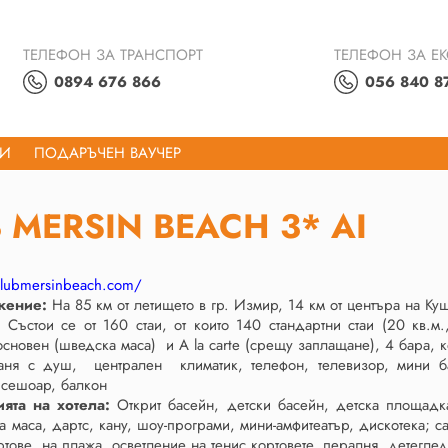
ТЕЛЕФОН ЗА ТРАНСПОРТ
ТЕЛЕФОН ЗА Е
0894 676 866
056 840 8
ТИ
ПОДАРЪЧЕН ВАУЧЕР
 MERSIN BEACH 3* AI
clubmersinbeach.com/
жение:
На 85 км от летището в гр. Измир, 14 км от центъра на Ку
ъстои се от 160 стаи, от които 140 стандартни стаи (20 кв.м., 
основен (шведска маса) и A la carte (срещу заплащане), 4 бара, 
ня с душ, централен климатик, телефон, телевизор, мини ба
 сешоар, балкон
ията на хотела:
Открит басейн, детски басейн, детска площадка
на маса, дартс, кану, шоу-програми, мини-амфитеатър, дискотека; с
тове на плажа, осветление на тенис кортовете, пералня, детеглед