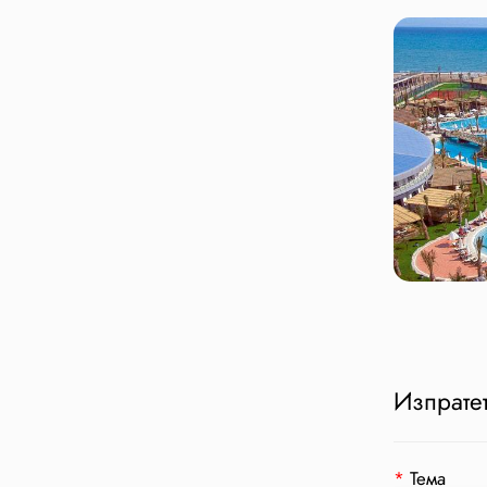
Изпратет
*
Тема