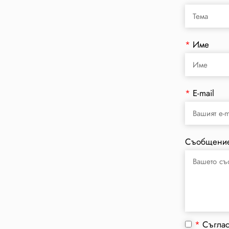
*
Име
*
E-mail
Съобщени
*
Съгла