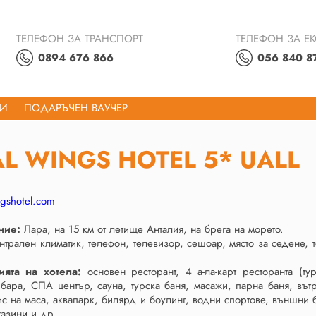
ТЕЛЕФОН ЗА ТРАНСПОРТ
ТЕЛЕФОН ЗА Е
0894 676 866
056 840 8
ТИ
ПОДАРЪЧЕН ВАУЧЕР
L WINGS HOTEL 5* UALL
gshotel.com
ние:
Лара, на 15 км от летище Анталия, на брега на морето.
нтрален климатик, телефон, телевизор, сешоар, място за седене, 
ията на хотела:
основен ресторант, 4 а-ла-карт ресторанта (т
 бара, СПА център, сауна, турска баня, масажи, парна баня, вът
ис на маса, аквапарк, билярд и боулинг, водни спортове, външни б
газини и др.