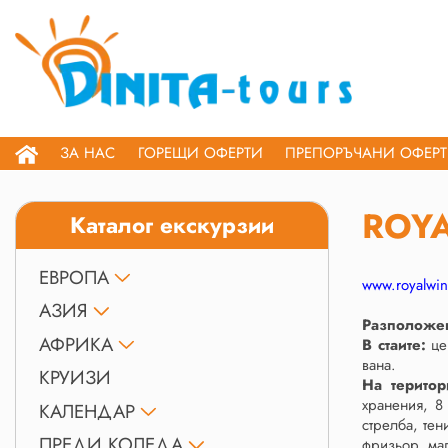
ЗА НАС
ГОРЕЩИ ОФЕРТИ
ПРЕПОРЪЧАНИ ОФЕР
ROYA
Каталог екскурзии
ЕВРОПА
www.royalwin
АЗИЯ
Разположе
АФРИКА
В стаите:
це
вана.
КРУИЗИ
На територ
хранения, 8
КАЛЕНДАР
стрелба, тен
ПРЕДИ КОЛЕДА
фризьор, ма