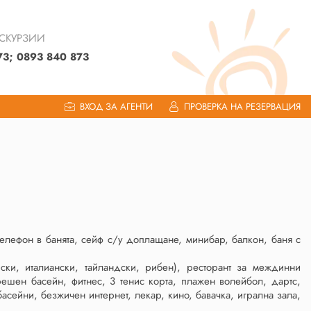
КСКУРЗИИ
73; 0893 840 873
ВХОД ЗА АГЕНТИ
ПРОВЕРКА НА РЕЗЕРВАЦИЯ
телефон в банята, сейф с/у доплащане, минибар, балкон, баня с
урски, италиански, тайландски, рибен), ресторант за междинни
решен басейн, фитнес, 3 тенис корта, плажен волейбол, дартс,
асейни, безжичен интернет, лекар, кино, бавачка, игрална зала,