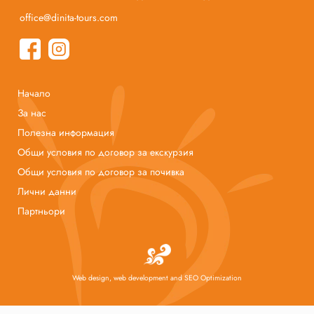
office@dinita-tours.com
Начало
За нас
Полезна информация
Общи условия по договор за екскурзия
Общи условия по договор за почивка
Лични данни
Партньори
Web design, web development and SEO Optimization