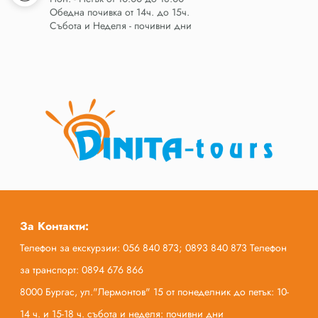
Обедна почивка от 14ч. до 15ч.
Събота и Неделя - почивни дни
За Контакти:
Телефон за екскурзии: 056 840 873; 0893 840 873 Телефон
за транспорт: 0894 676 866
8000 Бургас, ул."Лермонтов" 15 от понеделник до петък: 10-
14 ч. и 15-18 ч. събота и неделя: почивни дни