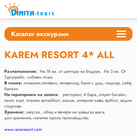
Каталог екскурзии
KAREM RESORT 4* ALL
Разположение:
. На 18 км. от центъра на Бодрум, На 3 км. От
Тургутрейс, собтвен плаж.
В стаите:
климатик,телефон, телевизор, баня с душ, сешоар, сейф,
балкон.
На територията на хотела:
ресторант, 4 бара, открит басейн,
тенис корт, плажен волейбол, масаж, интернет кафе, футбол, водни
спортове.
Хранене:
закуска , обяд и вечеря на шведска маса,
доп.хранения, напитки турско производство.
www.ranaresort.com