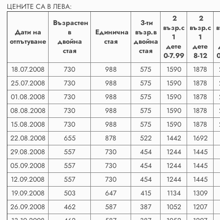
ЦЕНИТЕ СА В ЛЕВА:
2
2
Възрастен
3-ти
възр.с
възр.с
в
Дати на
в
Единична
възр.в
1
1
отпътуване
двойна
стая
двойна
дете
дете
стая
стая
0-7.99
8-12
0
18.07.2008
730
988
575
1590
1878
25.07.2008
730
988
575
1590
1878
01.08.2008
730
988
575
1590
1878
08.08.2008
730
988
575
1590
1878
15.08.2008
730
988
575
1590
1878
22.08.2008
655
878
522
1442
1692
29.08.2008
557
730
454
1244
1445
05.09.2008
557
730
454
1244
1445
12.09.2008
557
730
454
1244
1445
19.09.2008
503
647
415
1134
1309
26.09.2008
462
587
387
1052
1207