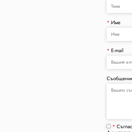
*
Име
*
E-mail
Съобщени
*
Съгла