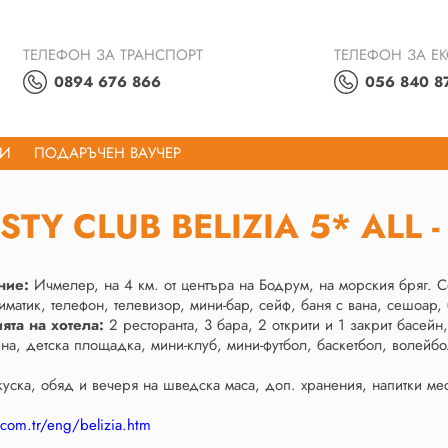
ТЕЛЕФОН ЗА ТРАНСПОРТ
ТЕЛЕФОН ЗА Е
0894 676 866
056 840 8
ТИ
ПОДАРЪЧЕН ВАУЧЕР
STY CLUB BELIZIA 5* ALL
ние:
Ичмелер, на 4 км. от центъра на Бодрум, на морския бряг. С
матик, телефон, телевизор, мини-бар, сейф, баня с вана, сешоар,
ията на хотела:
2 ресторанта, 3 бара, 2 открити и 1 закрит басейн,
на, детска площадка, мини-клуб, мини-футбол, баскетбол, волейбо
куска, обяд и вечеря на шведска маса, доп. хранения, напитки ме
com.tr/eng/belizia.htm