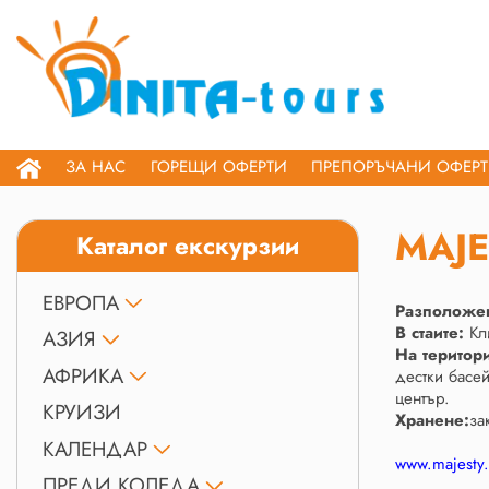
ЗА НАС
ГОРЕЩИ ОФЕРТИ
ПРЕПОРЪЧАНИ ОФЕР
MAJE
Каталог екскурзии
ЕВРОПА
Разположе
В стаите:
Кли
АЗИЯ
На територ
АФРИКА
дестки басей
център.
КРУИЗИ
Хранене:
за
КАЛЕНДАР
www.majesty.
ПРЕДИ КОЛЕДА