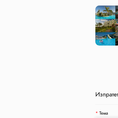
Изпратет
*
Тема