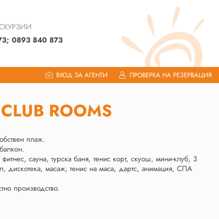
КСКУРЗИИ
73; 0893 840 873
ВХОД ЗА АГЕНТИ
ПРОВЕРКА НА РЕЗЕРВАЦИЯ
 - CLUB ROOMS
обствен плаж.
 балкон.
 фитнес, сауна, турска баня, тенис корт, скуош, мини-клуб, 3
л, дискотека, масаж, тенис на маса, дартс, анимация, СПА
стно производство.