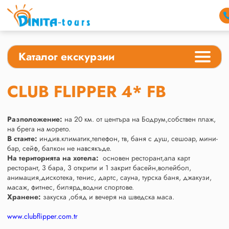
Каталог екскурзии
CLUB FLIPPER 4* FB
Разположение:
на 20 км. от центъра на Бодрум,собствен плаж,
на брега на морето.
В стаите:
индив.климатик,телефон, тв, баня с душ, сешоар, мини-
бар, сейф, балкон не навсякъде.
На територията на хотела:
основен ресторант,ала карт
ресторант, 3 бара, 3 открити и 1 закрит басейн,волейбол,
анимация,дискотека, тенис, дартс, сауна, турска баня, джакузи,
масаж, фитнес, билярд,водни спортове.
Хранене:
закуска ,обяд и вечеря на шведска маса.
www.clubflipper.com.tr