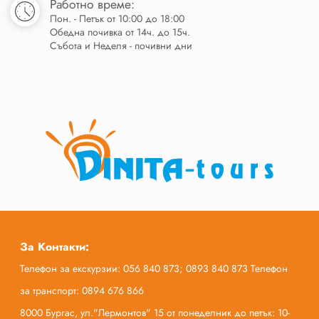
Работно време:
Пон. - Петък от 10:00 до 18:00
Обедна почивка от 14ч. до 15ч.
Събота и Неделя - почивни дни
За Контакти:
Телефон за екскурзии: 056 840 873; 0893 840 873 Телефон
за транспорт: 0894 676 866
8000 Бургас, ул."Лермонтов" 15 от понеделник до петък: 10-