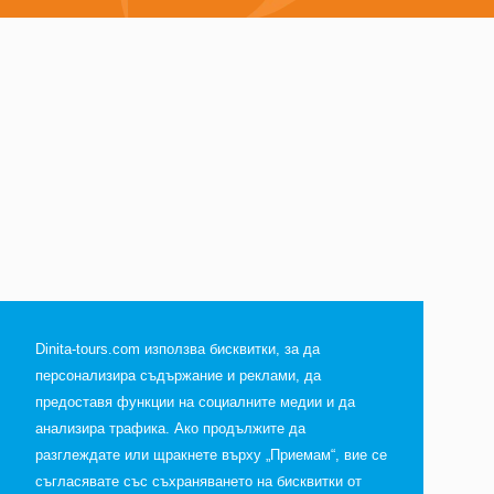
Dinita-tours.com използва бисквитки, за да
персонализира съдържание и реклами, да
предоставя функции на социалните медии и да
анализира трафика. Ако продължите да
разглеждате или щракнете върху „Приемам“, вие се
съгласявате със съхраняването на бисквитки от