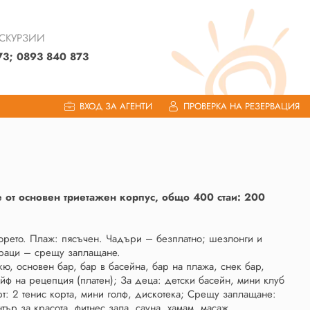
КСКУРЗИИ
73; 0893 840 873
ВХОД ЗА АГЕНТИ
ПРОВЕРКА НА РЕЗЕРВАЦИЯ
е от основен триетажен корпус, общо 400 стаи: 200
морето. Плаж: пясъчен. Чадъри – безплатно; шезлонги и
траци – срещу заплащане.
екю, основен бар, бар в басейна, бар на плажа, снек бар,
ейф на рецепция (платен); За деца: детски басейн, мини клуб
рт: 2 тенис корта, мини голф, дискотека; Срещу заплащане:
ър за красота, фитнес зала, сауна, хамам, масаж.