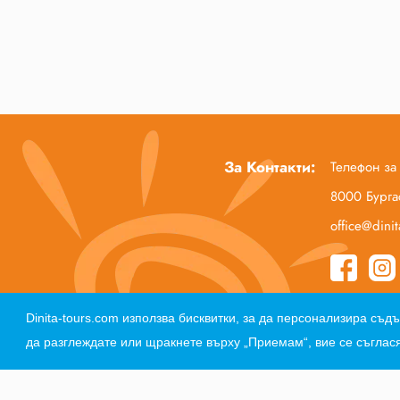
За Контакти:
Телефон за
8000 Бургас
office@dini
Начало
За нас
Полезна информация
Dinita-tours.com използва бисквитки, за да персонализира с
да разглеждате или щракнете върху „Приемам“, вие се съглася