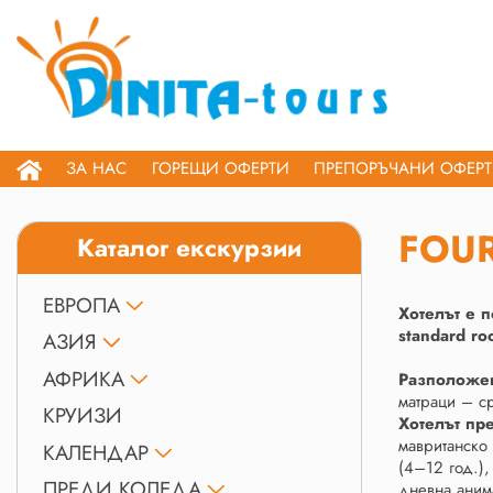
ЗА НАС
ГОРЕЩИ ОФЕРТИ
ПРЕПОРЪЧАНИ ОФЕР
FOUR
Каталог екскурзии
ЕВРОПА
Хотелът е 
standard ro
АЗИЯ
АФРИКА
Разположен
матраци – с
КРУИЗИ
Хотелът пр
мавританско 
КАЛЕНДАР
(4–12 год.),
ПРЕДИ КОЛЕДА
дневна анима