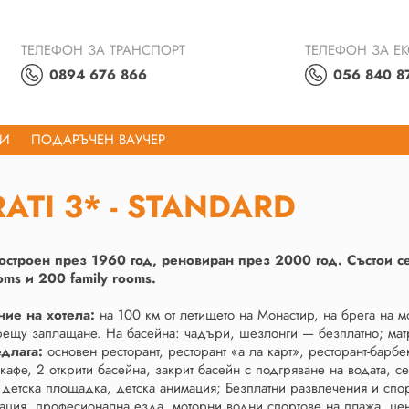
ТЕЛЕФОН ЗА ТРАНСПОРТ
ТЕЛЕФОН ЗА Е
0894 676 866
056 840 8
ТИ
ПОДАРЪЧЕН ВАУЧЕР
ATI 3* - STANDARD
построен през 1960 год, реновиран през 2000 год. Състои с
oms и 200 family rooms.
ие на хотела:
на 100 км от летището на Монастир, на брега на 
рещу заплащане. На басейна: чадъри, шезлонги — безплатно; ма
едлага:
основен ресторант, ресторант «а ла карт», ресторант-барб
кафе, 2 открити басейна, закрит басейн с подгряване на водата, с
 детска площадка, детска анимация; Безплатни развлечения и спо
ция, професионална езда, моторни водни спортове на плажа, цент