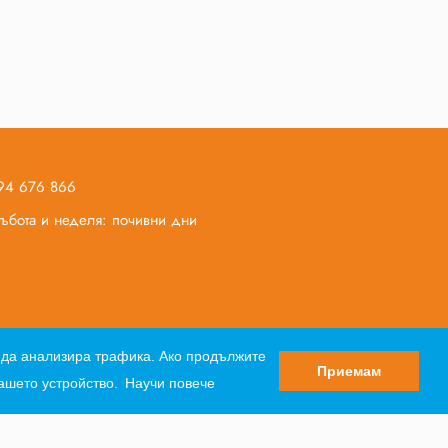
894 676 866
 събота и неделя: почивни дни
вор за почивка
Лични данни
Партньори
и да анализира трафика. Ако продължите
Приемам
вашето устройство.
Научи повече