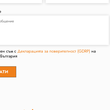
е
сен съм с
Декларацията за поверителност (GDRP)
на
 България