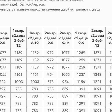
навсякъде), балкон/тераса.
ва се за активен отдих, за семейни двойки, двойки с деца
1възр.
2възр.
възр.
1възр.
2възр.
2възр.
2възр.
2в
с2деца
с2деца
2деца
с2деца
с1дете
с1дете
с2деца
с2
2-6;6-
2-6;6-
2-6
6-12
2-6
6-12
2-6
6
12
12
1077
1189
1189
972
1077
1259
1371
1
1077
1189
1189
972
1077
1259
1371
1
1077
1189
1189
972
1077
1259
1371
1
1055
1161
1161
954
1055
1237
1343
1
922
1003
1003
873
954
1156
1221
1
727
783
783
783
839
1091
1091
1
727
783
783
783
839
1091
1091
1
727
783
783
783
839
1091
1091
1
727
783
783
783
839
1091
1091
1