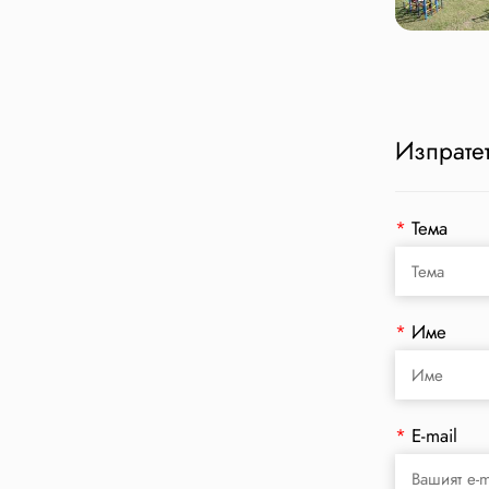
Изпратет
*
Тема
*
Име
*
E-mail