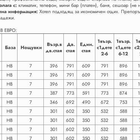
олага с:
климатик, телефон, мини бар (платен), баня, сешоар (не 
лна информация:
Хотел подходящ за икономичен отдих. Препоръч
ладежи.
В ЕВРО:
1възр.
1възр.
1
Възр.в
Дв.
Един.
База
Нощувки
с1дете
с1
дете
с
дв.стая
стая
стая
2-6
6-12
HB
7
396
791
609
791
896
8
HB
7
396
791
609
791
896
HB
7
396
791
609
791
896
8
HB
7
387
773
591
773
874
HB
7
346
692
490
672
753
HB
7
301
602
350
532
588
HB
7
301
602
350
532
588
HB
7
301
602
350
532
588
8
HB
7
301
602
350
532
588