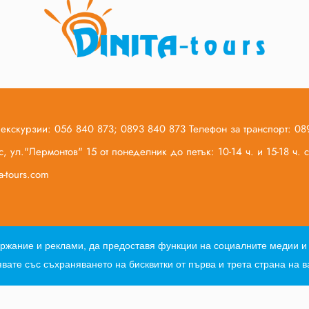
 екскурзии: 056 840 873; 0893 840 873 Телефон за транспорт: 0
, ул."Лермонтов" 15 от понеделник до петък: 10-14 ч. и 15-18 ч.
ta-tours.com
Общи условия по договор за екскурзия
Общи условия по дого
ъдържание и реклами, да предоставя функции на социалните медии 
вате със съхраняването на бисквитки от първа и трета страна на 
Web design, web development and SEO Optimization