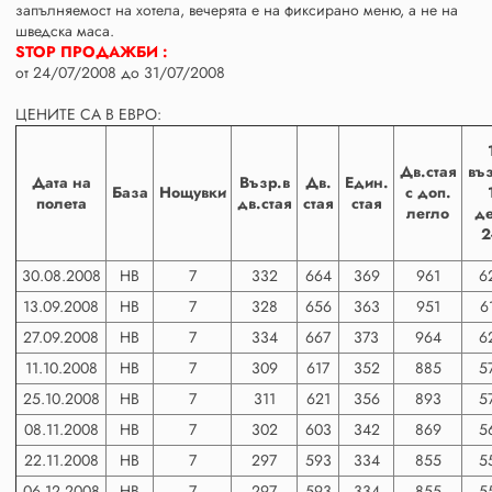
запълняемост на хотела, вечерята е на фиксирано меню, а не на
шведска маса.
STOP ПРОДАЖБИ :
от 24/07/2008 до 31/07/2008
ЦЕНИТЕ СА В ЕВРО:
Дв.стая
въз
Дата на
Възр.в
Дв.
Един.
База
Нощувки
с доп.
полета
дв.стая
стая
стая
легло
де
2
30.08.2008
НВ
7
332
664
369
961
6
13.09.2008
НВ
7
328
656
363
951
6
27.09.2008
HB
7
334
667
373
964
6
11.10.2008
НВ
7
309
617
352
885
5
25.10.2008
НВ
7
311
621
356
893
5
08.11.2008
НВ
7
302
603
342
869
5
22.11.2008
НВ
7
297
593
334
855
5
06.12.2008
HB
7
297
593
334
855
5