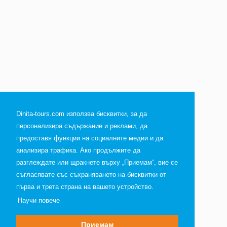
Dinita-tours.com използва бисквитки, за да
персонализира съдържание и реклами, да
предоставя функции на социалните медии и да
анализира трафика. Ако продължите да
разглеждате или щракнете върху „Приемам“, вие се
съгласявате със съхраняването на бисквитки от
първа и трета страна на вашето устройство.
Научи повече
Приемам