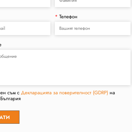
*
Телефон
е
сен съм с
Декларацията за поверителност (GDRP)
на
 България