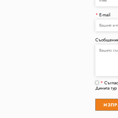
*
E-mail
Съобщени
*
Съгла
Динита тур