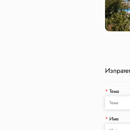
Изпратет
*
Тема
*
Име