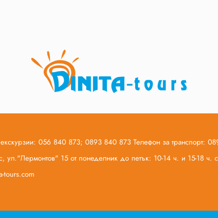
 екскурзии: 056 840 873; 0893 840 873 Телефон за транспорт: 0
, ул."Лермонтов" 15 от понеделник до петък: 10-14 ч. и 15-18 ч.
ta-tours.com