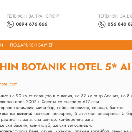
ТЕЛЕФОН ЗА ТРАНСПОРТ
ТЕЛЕФОН ЗА Е
0894 676 866
056 840 8
ТИ
ПОДАРЪЧЕН ВАУЧЕР
HIN BOTANIK HOTEL 5* AI 
hotel.com
ние:
на 90 км от летището в Анталия, на 32 км от гр.Алания, на 
виран през 2007 г. Хотелът се състои от 617 стаи.
нтрален климатик, мини бар, сейф, телевизор, сешоар, балкон.
ията на хотела:
основен ресторант, 6 а-ла-карт ресторанта, 5 б
градина, тв зала, спа център, конферентна зала
етски басейн, мини клуб, детски велосипеди.
услуги:
турска баня, сауна, джакузи, плажен волейбол, тенис на м