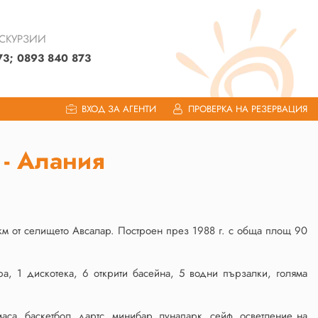
КСКУРЗИИ
73; 0893 840 873
ВХОД ЗА АГЕНТИ
ПРОВЕРКА НА РЕЗЕРВАЦИЯ
- Алания
8 км от селището Авсалар. Построен през 1988 г. с обща площ 90
ара, 1 дискотека, 6 открити басейна, 5 водни пързалки, голяма
аса, баскетбол, дартс, минибар, лунапарк, сейф, осветление на