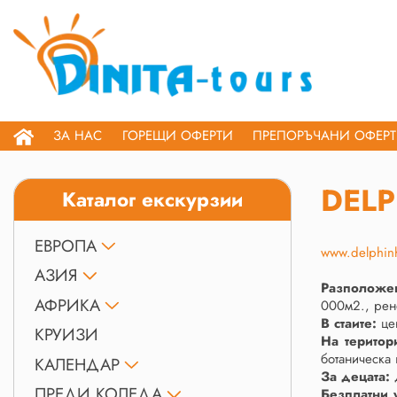
ЗА НАС
ГОРЕЩИ ОФЕРТИ
ПРЕПОРЪЧАНИ ОФЕР
DELP
Каталог екскурзии
ЕВРОПА
www.delphin
АЗИЯ
Разположе
АФРИКА
000м2., рено
В стаите:
це
КРУИЗИ
На територ
ботаническа 
КАЛЕНДАР
За децата:
д
ПРЕДИ КОЛЕДА
Безплатни 