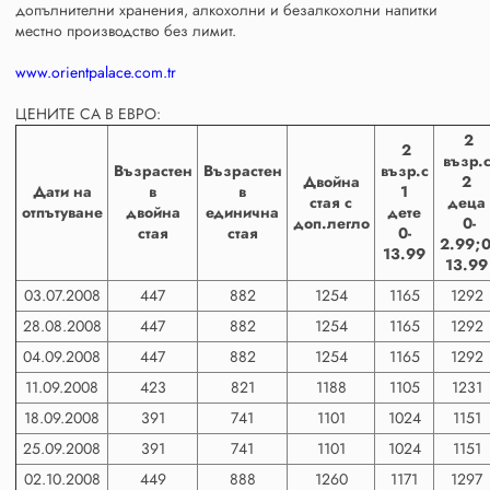
допълнителни хранения, алкохолни и безалкохолни напитки
местно производство без лимит.
www.orientpalace.com.tr
ЦЕНИТЕ СА В ЕВРО:
2
2
възр.
Възрастен
Възрастен
възр.с
Двойна
2
Дати на
в
в
1
стая с
деца
отпътуване
двойна
единична
дете
доп.легло
0-
стая
стая
0-
2.99;0
13.99
13.99
03.07.2008
447
882
1254
1165
1292
28.08.2008
447
882
1254
1165
1292
04.09.2008
447
882
1254
1165
1292
11.09.2008
423
821
1188
1105
1231
18.09.2008
391
741
1101
1024
1151
25.09.2008
391
741
1101
1024
1151
02.10.2008
449
888
1260
1171
1297