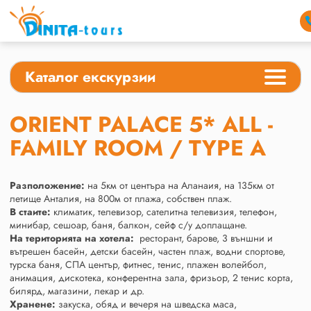
Каталог екскурзии
ORIENT PALACE 5* ALL -
FAMILY ROOM / TYPE A
Разположение:
на 5км от центъра на Аланаия, на 135км от
летище Анталия, на 800м от плажа, собствен плаж.
В стаите:
климатик, телевизор, сателитна телевизия, телефон,
минибар, сешоар, баня, балкон, сейф с/у доплащане.
На територията на хотела:
ресторант, барове, 3 външни и
вътрешен басейн, детски басейн, частен плаж, водни спортове,
турска баня, СПА център, фитнес, тенис, плажен волейбол,
анимация, дискотека, конферентна зала, фризьор, 2 тенис корта,
билярд, магазини, лекар и др.
Хранене:
закуска, обяд и вечеря на шведска маса,