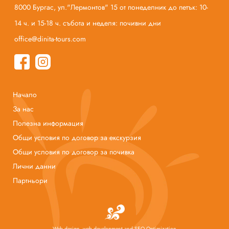
8000 Бургас, ул."Лермонтов" 15 от понеделник до петък: 10-
14 ч. и 15-18 ч. събота и неделя: почивни дни
office@dinita-tours.com
Начало
За нас
Полезна информация
Общи условия по договор за екскурзия
Общи условия по договор за почивка
Лични данни
Партньори
Web design, web development and SEO Optimization