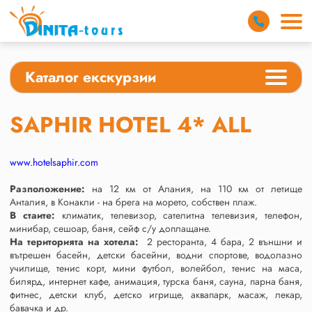
Каталог екскурзии
SAPHIR HOTEL 4* ALL
www.hotelsaphir.com
Разположение:
на 12 км от Алания, на 110 км от летище
Анталия, в Конакли - на брега на морето, собствен плаж.
В стаите:
климатик, телевизор, сателитна телевизия, телефон,
минибар, сешоар, баня, сейф с/у доплащане.
На територията на хотела:
2 ресторанта, 4 бара, 2 външни и
вътрешен басейн, детски басейни, водни спортове, водолазно
училище, тенис корт, мини футбол, волейбол, тенис на маса,
билярд, интернет кафе, анимация, турска баня, сауна, парна баня,
фитнес, детски клуб, детско игрище, аквапарк, масаж, лекар,
бавачка и др.