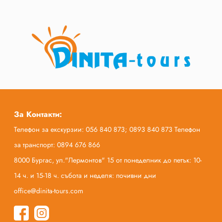
За Контакти:
Телефон за екскурзии: 056 840 873; 0893 840 873 Телефон
за транспорт: 0894 676 866
8000 Бургас, ул."Лермонтов" 15 от понеделник до петък: 10-
14 ч. и 15-18 ч. събота и неделя: почивни дни
office@dinita-tours.com