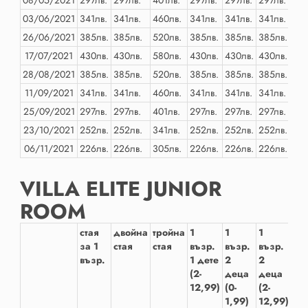
08/05/2021
297лв.
297лв.
401лв.
297лв.
297лв.
297лв.
297
03/06/2021
341лв.
341лв.
460лв.
341лв.
341лв.
341лв.
341
26/06/2021
385лв.
385лв.
520лв.
385лв.
385лв.
385лв.
385
17/07/2021
430лв.
430лв.
580лв.
430лв.
430лв.
430лв.
430
28/08/2021
385лв.
385лв.
520лв.
385лв.
385лв.
385лв.
385
11/09/2021
341лв.
341лв.
460лв.
341лв.
341лв.
341лв.
341
25/09/2021
297лв.
297лв.
401лв.
297лв.
297лв.
297лв.
297
23/10/2021
252лв.
252лв.
341лв.
252лв.
252лв.
252лв.
252
06/11/2021
226лв.
226лв.
305лв.
226лв.
226лв.
226лв.
226
VILLA ELITE JUNIOR
ROOM
стая
двойна
тройна
1
1
1
2
за 1
стая
стая
възр.
възр.
възр.
въ
възр.
1 дете
2
2
1 д
(2-
деца
деца
(2-
12,99)
(0-
(2-
12
1,99)
12,99)