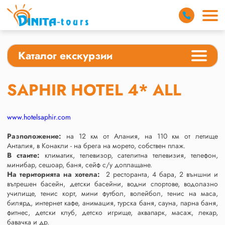
Каталог екскурзии
SAPHIR HOTEL 4* ALL
www.hotelsaphir.com
Разположение:
на 12 км от Алания, на 110 км от летище
Анталия, в Конакли - на брега на морето, собствен плаж.
В стаите:
климатик, телевизор, сателитна телевизия, телефон,
минибар, сешоар, баня, сейф с/у доплащане.
На територията на хотела:
2 ресторанта, 4 бара, 2 външни и
вътрешен басейн, детски басейни, водни спортове, водолазно
училище, тенис корт, мини футбол, волейбол, тенис на маса,
билярд, интернет кафе, анимация, турска баня, сауна, парна баня,
фитнес, детски клуб, детско игрище, аквапарк, масаж, лекар,
бавачка и др.