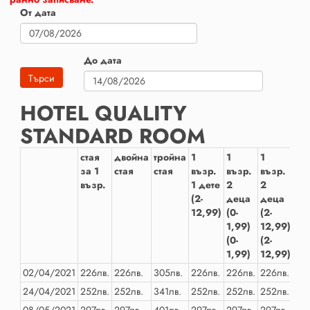
От дата
До дата
HOTEL QUALITY
STANDARD ROOM
стая
двойна
тройна
1
1
1
2
за 1
стая
стая
възр.
възр.
възр.
въ
възр.
1 дете
2
2
1 д
(2-
деца
деца
(2-
12,99)
(0-
(2-
12
1,99)
12,99)
(0-
(2-
1,99)
12,99)
02/04/2021
226лв.
226лв.
305лв.
226лв.
226лв.
226лв.
226
24/04/2021
252лв.
252лв.
341лв.
252лв.
252лв.
252лв.
252