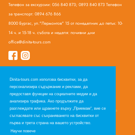
Телефон за екскурзии: 056 840 873; 0893 840 873 Телефон
за транспорт: 0894 676 866
8000 Бургас, ул."Лермонтов" 15 от понеделник до петък: 10-
14 ч. и 15-18 ч. събота и неделя: почивни дни
office@dinita-tours.com
Начало
Dinita-tours.com използва бисквитки, за да
За нас
персонализира съдържание и реклами, да
Полезна информация
предоставя функции на социалните медии и да
Общи условия по договор за екскурзия
анализира трафика. Ако продължите да
Общи условия по договор за почивка
разглеждате или щракнете върху „Приемам“, вие се
съгласявате със съхраняването на бисквитки от
Лични данни
първа и трета страна на вашето устройство.
Партньори
Научи повече