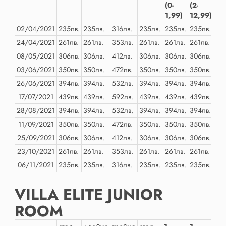
(0-
(2-
1,99)
12,99)
02/04/2021
235лв.
235лв.
316лв.
235лв.
235лв.
235лв.
235
24/04/2021
261лв.
261лв.
353лв.
261лв.
261лв.
261лв.
261
08/05/2021
306лв.
306лв.
412лв.
306лв.
306лв.
306лв.
306
03/06/2021
350лв.
350лв.
472лв.
350лв.
350лв.
350лв.
350
26/06/2021
394лв.
394лв.
532лв.
394лв.
394лв.
394лв.
394
17/07/2021
439лв.
439лв.
592лв.
439лв.
439лв.
439лв.
439
28/08/2021
394лв.
394лв.
532лв.
394лв.
394лв.
394лв.
394
11/09/2021
350лв.
350лв.
472лв.
350лв.
350лв.
350лв.
350
25/09/2021
306лв.
306лв.
412лв.
306лв.
306лв.
306лв.
306
23/10/2021
261лв.
261лв.
353лв.
261лв.
261лв.
261лв.
261
06/11/2021
235лв.
235лв.
316лв.
235лв.
235лв.
235лв.
235
VILLA ELITE JUNIOR
ROOM