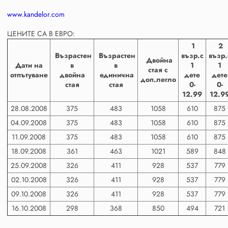
www.kandelor.com
ЦЕНИТЕ СА В ЕВРО:
1
2
Възрастен
Възрастен
възр.с
възр.
Двойна
Дати на
в
в
1
1
стая с
отпътуване
двойна
единична
дете
дете
доп.легло
стая
стая
0-
0-
12.99
12.9
28.08.2008
375
483
1058
610
875
04.09.2008
375
483
1058
610
875
11.09.2008
375
483
1058
610
875
18.09.2008
361
463
1021
589
848
25.09.2008
326
411
928
537
779
02.10.2008
326
411
928
537
779
09.10.2008
326
411
928
537
779
16.10.2008
298
368
850
494
721