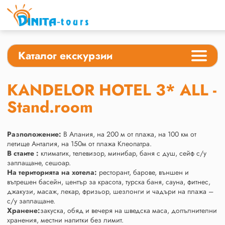
Каталог екскурзии
KANDELOR HOTEL 3* ALL -
Stand.room
Разположение:
В Алания, на 200 м от плажа, на 100 км от
летище Анталия, на 150м от плажа Клеопатра.
В стаите :
климатик, телевизор, минибар, баня с душ, сейф с/у
заплащане, сешоар.
На територията на хотела:
ресторант, барове, външен и
вътрешен басейн, център за красота, турска баня, сауна, фитнес,
джакузи, масаж, лекар, фризьор, шезлонги и чадъри на плажа –
с/у заплащане.
Хранене:
закуска, обяд и вечеря на шведска маса, допълнителни
хранения, местни напитки без лимит.