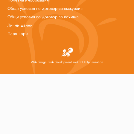
Полезна информация
Общи условия по договор за екскурзия
Общи условия по договор за почивка
Лични данни
Партньори
Web design, web development and SEO Optimization