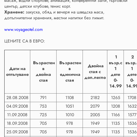
масаж, водни спортове, анимация, конферентни зали, търговски
център, детски клубове, тенис корт.
Хранене:
закуска, обяд и вечеря на шведска маса,
допълнителни хранения, местни напитки без лимит.
www.voyageotel.com
ЦЕНИТЕ СА В ЕВРО:
1
2
Възрастен
Възрастен
възр.с
възр.
Двойна
Дати на
в
в
1
1
стая с
отпътуване
двойна
единична
дете
дете
доп.легло
стая
стая
0-
0-
14.99
14.9
28.08.2008
791
1108
2182
1265
1708
04.09.2008
753
1051
2079
1208
1632
11.09.2008
725
1010
2005
1166
1577
18.09.2008
705
978
1949
1135
1536
25.09.2008
705
978
1949
1135
1536