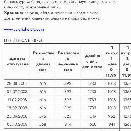
барове, турска баня, сауна, масаж, солариум, кино, аквапарк,
мини-голф, конферентни зали.
Хранене:
закуска, обяд и вечеря на шведска маса,
допълнителни хранения, местни напитки без лимит.
www.asteriahotels.com
ЦЕНИТЕ СА В ЕВРО:
1
1
Възрастен
Възрастен
възр.с
възр
Двойна
Дати на
в
в
1
2
стая с
отпътуване
двойна
единична
дете
дец
доп.легло
стая
стая
0-
0-
11.99
11.9
28.08.2008
616
892
1733
1018
135
04.09.2008
616
892
1733
1018
135
11.09.2008
616
892
1733
1018
135
18.09.2008
616
892
1733
1018
135
25.09.2008
575
825
1619
952
127
02.10.2008
568
814
1600
941
126