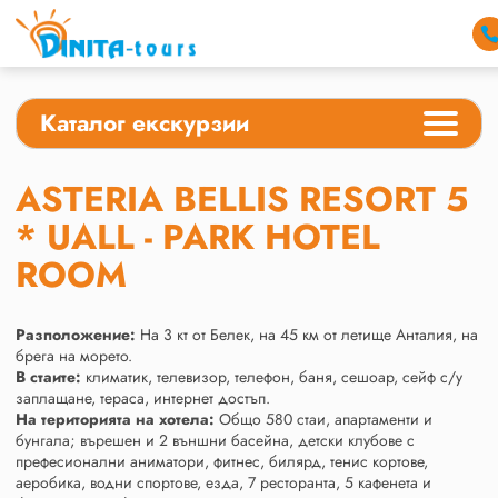
Каталог екскурзии
ASTERIA BELLIS RESORT 5
* UALL - PARK HOTEL
ROOM
Разположение:
На 3 кт от Белек, на 45 км от летище Анталия, на
брега на морето.
В стаите:
климатик, телевизор, телефон, баня, сешоар, сейф с/у
заплащане, тераса, интернет достъп.
На територията на хотела:
Общо 580 стаи, апартаменти и
бунгала; върешен и 2 външни басейна, детски клубове с
префесионални аниматори, фитнес, билярд, тенис кортове,
аеробика, водни спортове, езда, 7 ресторанта, 5 кафенета и