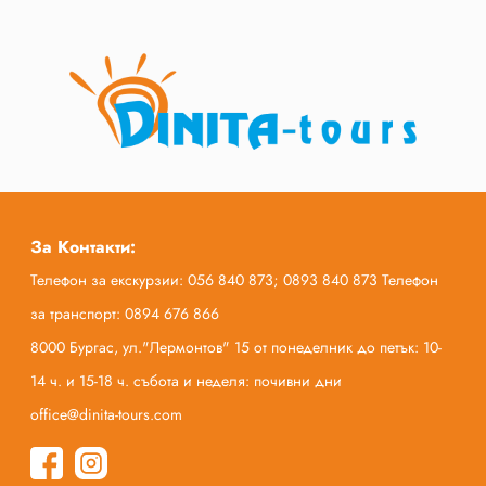
За Контакти:
Телефон за екскурзии: 056 840 873; 0893 840 873 Телефон
за транспорт: 0894 676 866
8000 Бургас, ул."Лермонтов" 15 от понеделник до петък: 10-
14 ч. и 15-18 ч. събота и неделя: почивни дни
office@dinita-tours.com