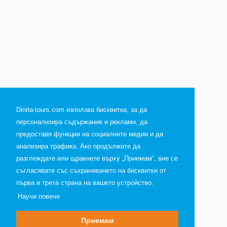
Dinita-tours.com използва бисквитки, за да
персонализира съдържание и реклами, да
предоставя функции на социалните медии и да
анализира трафика. Ако продължите да
разглеждате или щракнете върху „Приемам“, вие се
съгласявате със съхраняването на бисквитки от
първа и трета страна на вашето устройство.
Научи повече
Приемам