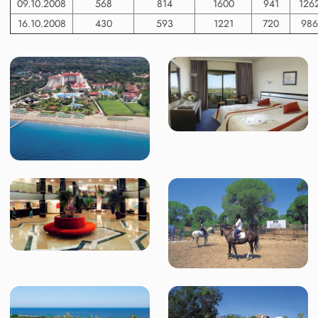
09.10.2008
568
814
1600
941
126
16.10.2008
430
593
1221
720
986