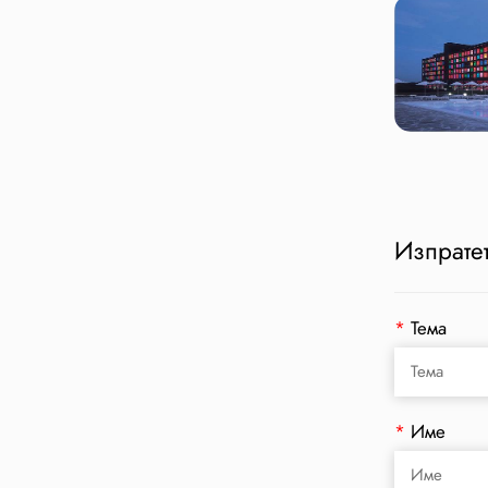
Изпратет
*
Тема
*
Име