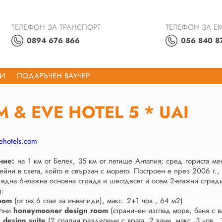
ТЕЛЕФОН ЗА ТРАНСПОРТ
ТЕЛЕФОН ЗА Е
0894 676 866
056 840 8
ТИ
ПОДАРЪЧЕН ВАУЧЕР
 & EVE HOTEL 5 * UAI
hotels.com
ние:
на 1 км от Белек, 35 км от летище Анталия; сред гориста мес
сейни в света, който е свързан с морето. Построен е през 2006 г
 една 6-етажна основна сграда и шестдесет и осем 2-етажни сгради 
g:
room
(от тях 6 стаи за инвалиди), макс. 2+1 чов., 64 м2)
ални
honeymooner design room
(страничен изглед море, баня с в
и
design suite
(2 спални разделени с врата, 2 вани, макс. 3 чов., 