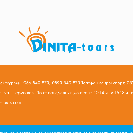
 екскурзии: 056 840 873; 0893 840 873 Телефон за транспорт: 0
, ул."Лермонтов" 15 от понеделник до петък: 10-14 ч. и 15-18 ч.
ta-tours.com
Общи условия по договор за екскурзия
Общи условия по дого