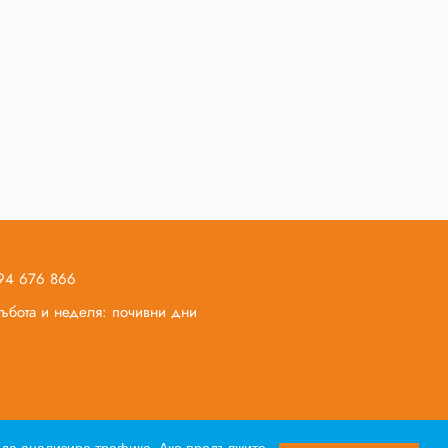
894 676 866
 събота и неделя: почивни дни
вор за почивка
Лични данни
Партньори