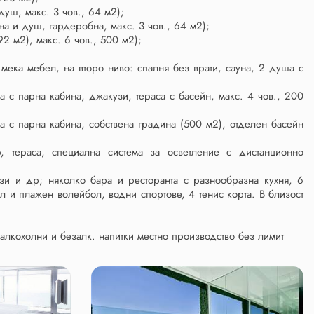
душ, макс. 3 чов., 64 м2);
на и душ, гардеробна, макс. 3 чов., 64 м2);
92 м2), макс. 6 чов., 500 м2);
мека мебел, на второ ниво: спалня без врати, сауна, 2 душа с
)
 с парна кабина, джакузи, тераса с басейн, макс. 4 чов., 200
а с парна кабина, собствена градина (500 м2), отделен басейн
р, тераса, специална система за осветление с дистанционно
зи и др; няколко бара и ресторанта с разнообразна кухня, 6
л и плажен волейбол, водни спортове, 4 тенис корта. В близост
 алкохолни и безалк. напитки местно производство без лимит