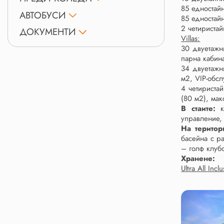
85 едностай
АВТОБУСИ
85 едностайн
2 четириста
ДОКУМЕНТИ
Villas:
30 двуетажн
парна кабина
34 двуетажн
м2, VIP-обс
4 четириста
(80 м2), мак
В стаите:
управление,
На територ
басейна с р
– голф клуб
Хранене:
Ultra All Incl