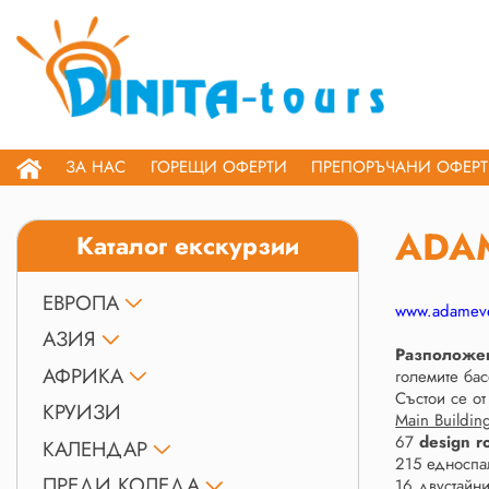
ЗА НАС
ГОРЕЩИ ОФЕРТИ
ПРЕПОРЪЧАНИ ОФЕР
ADAM
Каталог екскурзии
ЕВРОПА
www.adameve
АЗИЯ
Разположе
АФРИКА
големите ба
Състои се от
КРУИЗИ
Main Buildin
67
design 
КАЛЕНДАР
215 едносп
ПРЕДИ КОЛЕДА
16 двустайн