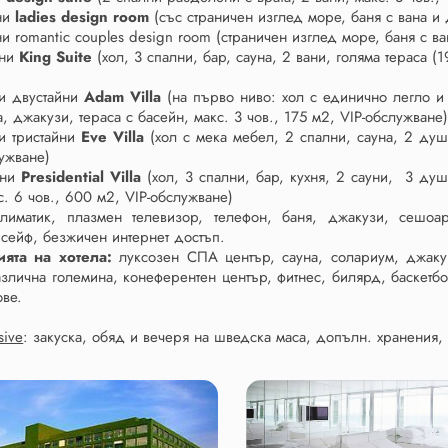
ни
ladies design room
(cъс страничен изглед море, баня с вана и 
и romantic couples design room (страничен изглед море, баня с ва
йни
King Suite
(хол, 3 спални, бар, сауна, 2 вани, голяма тераса (1
и двустайни
Adam Villa
(на първо ниво: хол с единично легло и 
, джакузи, тераса с басейн, макс. 3 чов., 175 м2, VIP-обслужване
и тристайни
Eve Villa
(хол с мека мебел, 2 спални, сауна, 2 душа
лужване)
йни
Presidential Villa
(хол, 3 спални, бар, кухня, 2 сауни, 3 душ
с. 6 чов., 600 м2, VIP-обслужване)
климатик, плазмен телевизор, телефон, баня, джакузи, сешоа
 сейф, безжичен интернет достъп.
ията на хотела:
луксозен СПА център, сауна, солариум, джаку
азлична големина, конеферентен център, фитнес, билярд, баскетбо
ове.
usive
: закуска, обяд и вечеря на шведска маса, допълн. хранения,