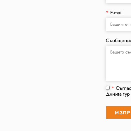
*
E-mail
Съобщени
*
Съгла
Динита тур