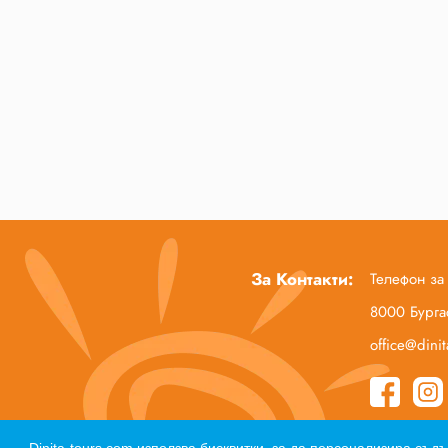
За Контакти:
Телефон за
8000 Бургас
office@dini
Начало
За нас
Полезна информация