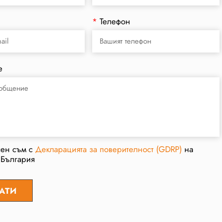
*
Телефон
е
сен съм с
Декларацията за поверителност (GDRP)
на
 България