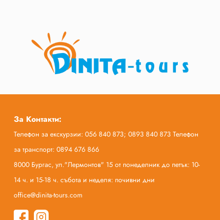
За Контакти:
Телефон за екскурзии: 056 840 873; 0893 840 873 Телефон
за транспорт: 0894 676 866
8000 Бургас, ул."Лермонтов" 15 от понеделник до петък: 10-
14 ч. и 15-18 ч. събота и неделя: почивни дни
office@dinita-tours.com