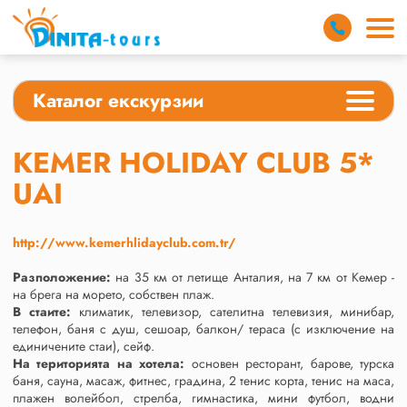
Каталог екскурзии
KEMER HOLIDAY CLUB 5*
UAI
http://www.kemerhlidayclub.com.tr/
Разположение:
на 35 км от летище Анталия, на 7 км от Кемер -
на брега на морето, собствен плаж.
В стаите:
климатик, телевизор, сателитна телевизия, минибар,
телефон, баня с душ, сешоар, балкон/ тераса (с изключение на
единичените стаи), сейф.
На територията на хотела:
основен ресторант, барове, турска
баня, сауна, масаж, фитнес, градина, 2 тенис корта, тенис на маса,
плажен волейбол, стрелба, гимнастика, мини футбол, водни