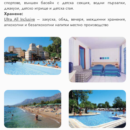
спортове, външен басейн с детска секция, водни пързалки,
джакузи, детско игрище и детска стая.
Хранене:
Ultra All Inclusive
– закуска, обяд, вечеря, междинни хранения,
алкохолни и безалкохолни напитки местно производство