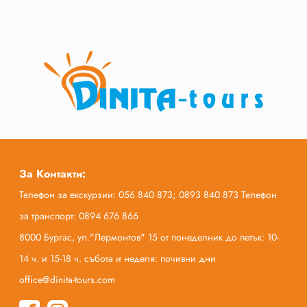
За Контакти:
Телефон за екскурзии: 056 840 873; 0893 840 873 Телефон
за транспорт: 0894 676 866
8000 Бургас, ул."Лермонтов" 15 от понеделник до петък: 10-
14 ч. и 15-18 ч. събота и неделя: почивни дни
office@dinita-tours.com