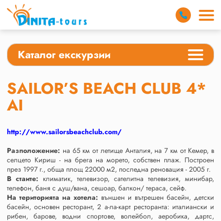
Каталог екскурзии
SAILOR’S BEACH CLUB 4*
AI
http://www.sailorsbeachclub.com/
Разположение:
на 65 км от летище Анталия, на 7 км от Кемер, в
селцето Кириш - на брега на морето, собствен плаж. Построен
през 1997 г., обща площ 22000 м2, последна реновация - 2005 г.
В стаите:
климатик, телевизор, сателитна телевизия, минибар,
телефон, баня с душ/вана, сешоар, балкон/ тераса, сейф.
На територията на хотела:
външен и вътрешен басейн, детски
басейн, основен ресторант, 2 а-ла-карт ресторанта: италиански и
рибен, барове, водни спортове, волейбол, аеробика, дартс,