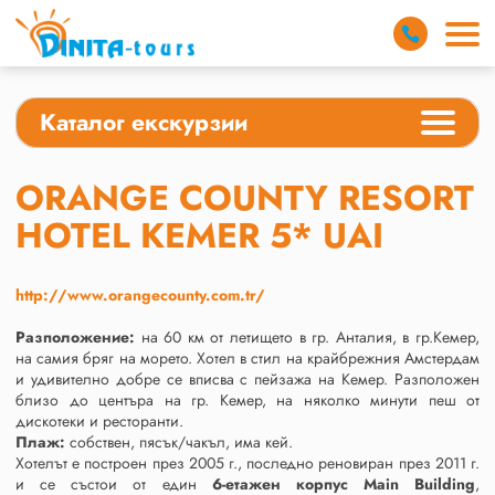
Каталог екскурзии
ORANGE COUNTY RESORT
HOTEL KEMER 5* UAI
http://www.orangecounty.com.tr/
Разположение:
на 60 км от летището в гр. Анталия, в гр.Кемер,
на самия бряг на морето. Хотел в стил на крайбрежния Амстердам
и удивително добре се вписва с пейзажа на Кемер. Разположен
близо до центъра на гр. Кемер, на няколко минути пеш от
дискотеки и ресторанти.
Плаж:
собствен, пясък/чакъл, има кей.
Хотелът е построен през 2005 г., последно реновиран през 2011 г.
и се състои от един
6-етажен корпус Main Building
,