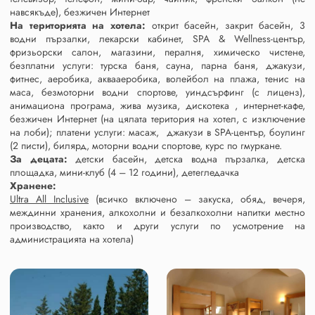
навсякъде), безжичен Интернет
На територията на хотела:
открит басейн, закрит басейн, 3
водни пързалки, лекарски кабинет, SPA & Wellness-център,
фризьорски салон, магазини, пералня, химическо чистене,
безплатни услуги: турска баня, сауна, парна баня, джакузи,
фитнес, аеробика, аквааеробика, волейбол на плажа, тенис на
маса, безмоторни водни спортове, уиндсърфинг (с лиценз),
анимациона програма, жива музика, дискотека , интернет-кафе,
безжичен Интернет (на цялата територия на хотел, с изключение
на лоби); платени услуги: масаж, джакузи в SPA-център, боулинг
(2 писти), билярд, моторни водни спортове, курс по гмуркане.
За децата:
детски басейн, детска водна пързалка, детска
площадка, мини-клуб (4 – 12 години), детегледачка
Хранене:
Ultra All Inclusive
(всичко включено – закуска, обяд, вечеря,
междинни хранения, алкохолни и безалкохолни напитки местно
производство, както и други услуги по усмотрение на
администрацията на хотела)