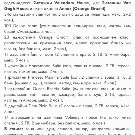
седемнадесет
2-етажни Volendam House
, две
2-етажни Van
Gogh House
и едно здание
Annex (Orange Gracht)
:
346 стандартни стаи (от тях 5 стаи с душ за инвалиди, макс. 2+2
чов.),
100 Deluxe room (усъвършествани стандартни стаи, изглед към
басейн/море,макс. 3 чов.),
23 едностайни Orange Gracht (стаи от икономичен клас,
разположени на приземния етаж, малко прозорче близо до
тавана; без балкон, макс. 2 чов.),
11 двустайни family room (2 спални с врата, 2 ТВ, 2 мини-бара,
макс. 5 чов.),
1 двустайни Honeymoon Suite (хол, спалня с врата, 2 ТВ, тераса,
изглед към море, макс. 2 чов.),
1 тристайни Princess Maxima Suite (хол, 2 спални с врата, 3 ТВ, 2
бани (едната с душ), тераса, изглед към море, макс. 5 чов.),
1 едностайни Queen Beatrix Suite (една голяма стая, в която е
разположен хол - спалня, джакузи, баня с душ, 2 ТВ, тераса,
изглед към море, макс. 2 чов.),
5 двустайни Dam Plein Suite (2 спални с врата, 2 ТВ, тераса, макс.
5 чов.),
17 апартамента на две нива Volendam House (на всяко ниво
спалня), 2 TВ, 2 мини-бара, без балкон, макс. 6 чов.)
В стаите:
вана или душ, сешоар, кантар, централен климатик,
телевизор, телефон, мини-бар, чайник, френски балкон (не