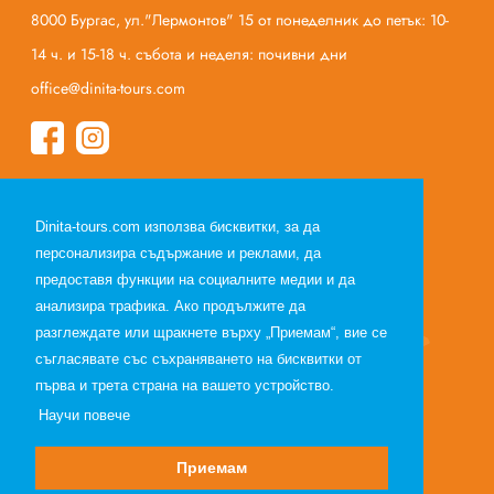
8000 Бургас, ул."Лермонтов" 15 от понеделник до петък: 10-
14 ч. и 15-18 ч. събота и неделя: почивни дни
office@dinita-tours.com
Начало
Dinita-tours.com използва бисквитки, за да
За нас
персонализира съдържание и реклами, да
Полезна информация
предоставя функции на социалните медии и да
Общи условия по договор за екскурзия
анализира трафика. Ако продължите да
Общи условия по договор за почивка
разглеждате или щракнете върху „Приемам“, вие се
съгласявате със съхраняването на бисквитки от
Лични данни
първа и трета страна на вашето устройство.
Партньори
Научи повече
Приемам