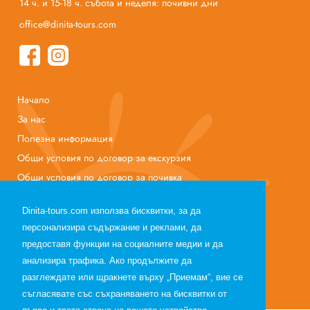
14 ч. и 15-18 ч. събота и неделя: почивни дни
office@dinita-tours.com
Начало
За нас
Полезна информация
Общи условия по договор за екскурзия
Общи условия по договор за почивка
Лични данни
Dinita-tours.com използва бисквитки, за да
Партньори
персонализира съдържание и реклами, да
предоставя функции на социалните медии и да
анализира трафика. Ако продължите да
разглеждате или щракнете върху „Приемам“, вие се
Web design, web development and SEO Optimization
съгласявате със съхраняването на бисквитки от