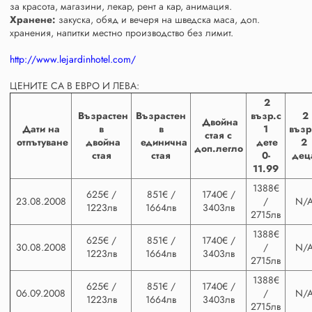
за красота, магазини, лекар, рент а кар, анимация.
Хранене:
закуска, обяд и вечеря на шведска маса, доп.
хранения, напитки местно производство без лимит.
http://www.lejardinhotel.com/
ЦЕНИТЕ СА В ЕВРО И ЛЕВА:
2
Възрастен
Възрастен
възр.с
2
Двойна
Дати на
в
в
1
възр
стая с
отпътуване
двойна
единична
дете
2
доп.легло
стая
стая
0-
дец
11.99
1388€
625€ /
851€ /
1740€ /
23.08.2008
/
N/
1223лв
1664лв
3403лв
2715лв
1388€
625€ /
851€ /
1740€ /
30.08.2008
/
N/
1223лв
1664лв
3403лв
2715лв
1388€
625€ /
851€ /
1740€ /
06.09.2008
/
N/
1223лв
1664лв
3403лв
2715лв