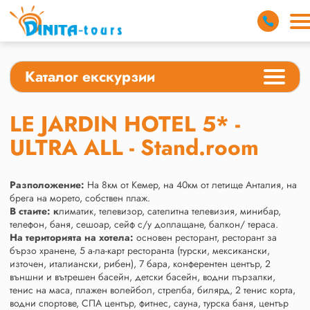
Каталог екскурзии
LE JARDIN HOTEL 5* -
ULTRA ALL - Stand.room
Разположение:
На 8км от Кемер, на 40км от летище Анталия, на
брега на морето, собствен плаж.
В стаите:
к
лиматик, телевизор, сателитна телевизия, минибар,
телефон, баня, сешоар, сейф с/у доплащане, балкон/ тераса.
На територията на хотела:
основен ресторант, ресторант за
бързо хранене, 5 а-ла-карт ресторанта (турски, мексикански,
източен, италиански, рибен), 7 бара, конферентен център, 2
външни и вътрешен басейн, детски басейн, водни пързалки,
тенис на маса, плажен волейбол, стрелба, билярд, 2 тенис корта,
водни спортове, СПА център, фитнес, сауна, турска баня, център