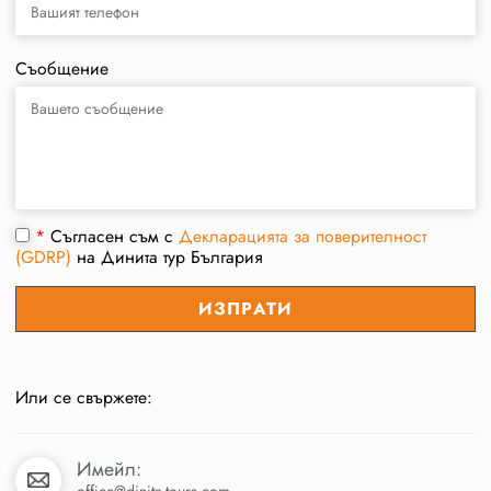
Съобщение
*
Съгласен съм с
Декларацията за поверителност
(GDRP)
на Динита тур България
Или се свържете:
Имейл:
office@dinita-tours.com