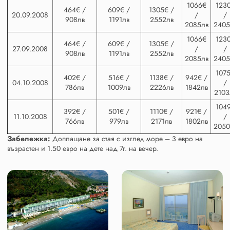
1066€
123
464€ /
609€ /
1305€ /
20.09.2008
/
/
908лв
1191лв
2552лв
2085лв
2405
1066€
123
464€ /
609€ /
1305€ /
27.09.2008
/
/
908лв
1191лв
2552лв
2085лв
2405
107
402€ /
516€ /
1138€ /
942€ /
04.10.2008
/
786лв
1009лв
2226лв
1842лв
2103
104
392€ /
501€ /
1110€ /
921€ /
11.10.2008
/
766лв
979лв
2171лв
1802лв
2050
Забележка:
Доплащане за стая с изглед море – 3 евро на
възрастен и 1.50 евро на дете над 7г. на вечер.