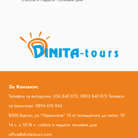
За Контакти:
Телефон за екскурзии: 056 840 873; 0893 840 873 Телефон
за транспорт: 0894 676 866
8000 Бургас, ул."Лермонтов" 15 от понеделник до петък: 10-
14 ч. и 15-18 ч. събота и неделя: почивни дни
office@dinita-tours.com