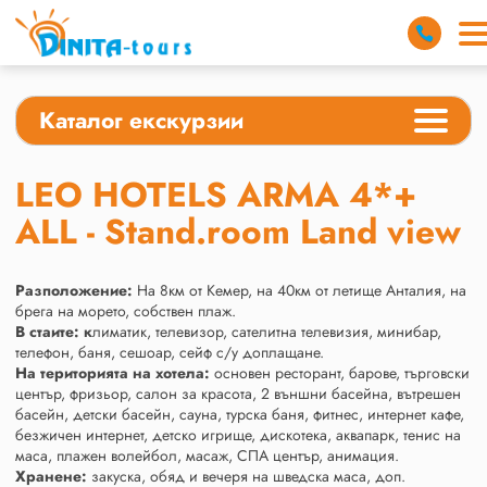
Каталог екскурзии
LEO HOTELS ARMA 4*+
ALL - Stand.room Land view
Разположение:
На 8км от Кемер, на 40км от летище Анталия, на
брега на морето, собствен плаж.
В стаите:
к
лиматик, телевизор, сателитна телевизия, минибар,
телефон, баня, сешоар, сейф с/у доплащане.
На територията на хотела:
основен ресторант, барове, търговски
център, фризьор, салон за красота, 2 външни басейна, вътрешен
басейн, детски басейн, сауна, турска баня, фитнес, интернет кафе,
безжичен интернет, детско игрище, дискотека, аквапарк, тенис на
маса, плажен волейбол, масаж, СПА център, анимация.
Хранене:
закуска, обяд и вечеря на шведска маса, доп.