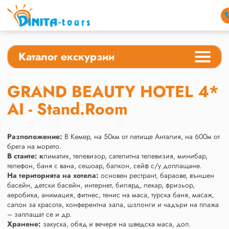
Каталог екскурзии
GRAND BEAUTY HOTEL 4*
AI - Stand.Room
Разположение:
В Кемер, на 50км от летище Анталия, на 600м от
брега на морето.
В стаите:
к
лиматик, телевизор, сателитна телевизия, минибар,
телефон, баня с вана, сешоар, балкон, сейф с/у доплащане.
На територията на хотела:
основен рестрант, бараове, външен
басейн, детски басейн, интернет, билярд, лекар, фризьор,
аеробика, анимация, фитнес, тенис на маса, турска баня, масаж,
салон за красота, конферентна зала, шзлонги и чадъри на плажа
– заплащат се и др.
Хранене:
закуска, обяд и вечеря на шведска маса, доп.