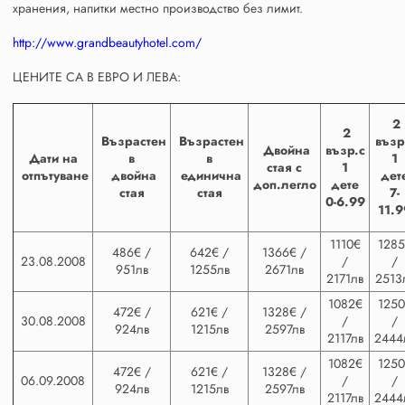
хранения, напитки местно производство без лимит.
http://www.grandbeautyhotel.com/
ЦЕНИТЕ СА В ЕВРО И ЛЕВА:
2
2
Възрастен
Възрастен
възр
Двойна
възр.с
Дати на
в
в
1
стая с
1
отпътуване
двойна
единична
дет
доп.легло
дете
стая
стая
7-
0-6.99
11.9
1110€
1285
486€ /
642€ /
1366€ /
23.08.2008
/
/
951лв
1255лв
2671лв
2171лв
2513
1082€
1250
472€ /
621€ /
1328€ /
30.08.2008
/
/
924лв
1215лв
2597лв
2117лв
2444
1082€
1250
472€ /
621€ /
1328€ /
06.09.2008
/
/
924лв
1215лв
2597лв
2117лв
2444