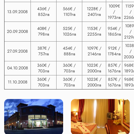
1009€
1159
436€ /
566€ /
1228€ /
13.09.2008
/
/
852лв
1107лв
2401лв
1973лв
2266
1089
408€ /
525€ /
1153€ /
954€ /
20.09.2008
/
798лв
1026лв
2255лв
1865лв
2129
1038
387€ /
454€ /
1097€ /
912€ /
27.09.2008
/
757лв
888лв
2146лв
1784лв
2030
360€ /
360€ /
1023€ /
857€ /
968€
04.10.2008
703лв
703лв
2000лв
1676лв
1893
360€ /
360€ /
1023€ /
857€ /
968€
11.10.2008
703лв
703лв
2000лв
1676лв
1893