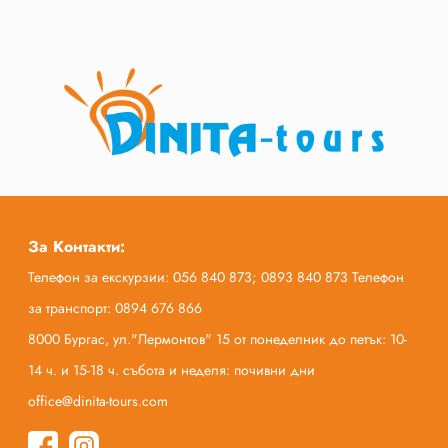
За Контакти:
Телефон за екскурзии: 056 840 873; 0893 840 873 Телефон
за транспорт: 0894 676 866
8000 Бургас, ул."Лермонтов" 15 от понеделник до петък: 10-
14 ч. и 15-18 ч. събота и неделя: почивни дни
office@dinita-tours.com