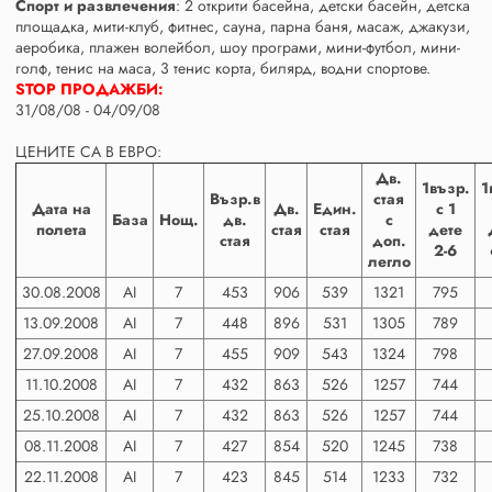
Спорт и развлечения
: 2 открити басейна, детски басейн, детска
площадка, мити-клуб, фитнес, сауна, парна баня, масаж, джакузи,
аеробика, плажен волейбол, шоу програми, мини-футбол, мини-
голф, тенис на маса, 3 тенис корта, билярд, водни спортове.
STOP ПРОДАЖБИ:
31/08/08 - 04/09/08
ЦЕНИТЕ СА В ЕВРО:
Дв.
1възр.
1
Възр.в
стая
Дата на
Дв.
Един.
с 1
База
Нощ.
дв.
с
полета
стая
стая
дете
стая
доп.
2-6
легло
30.08.2008
AI
7
453
906
539
1321
795
13.09.2008
AI
7
448
896
531
1305
789
27.09.2008
AI
7
455
909
543
1324
798
11.10.2008
AI
7
432
863
526
1257
744
25.10.2008
AI
7
432
863
526
1257
744
08.11.2008
AI
7
427
854
520
1245
738
22.11.2008
AI
7
423
845
514
1233
732