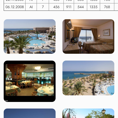
06.12.2008
AI
7
456
911
544
1335
768