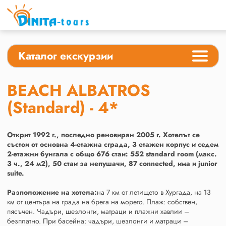
Каталог екскурзии
BEACH ALBATROS
(Standard) - 4*
Открит 1992 г., последно реновиран 2005 г. Хотелът се
състои от основна 4-етажна сграда, 3 етажен корпус и седем
2-етажни бунгала с общо 676 стаи: 552 standard room (макс.
3 ч., 24 м2), 50 стаи за непушачи, 87 connected, има и junior
suite.
Разположение на хотела:
на 7 км от летището в Хургада, на 13
км от центъра на града на брега на морето. Плаж: собствен,
пясъчен. Чадъри, шезлонги, матраци и плажни хавлии –
безплатно. При басейна: чадъри, шезлонги и матраци –