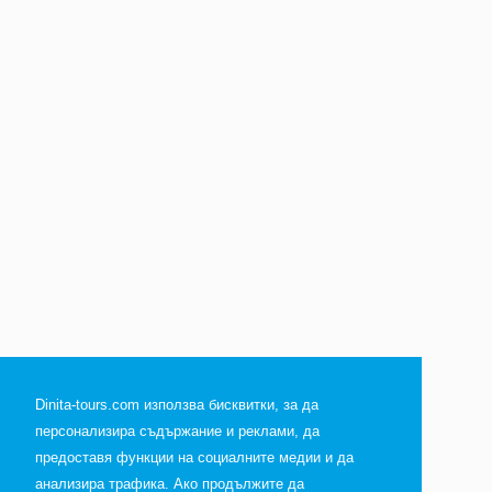
Dinita-tours.com използва бисквитки, за да
персонализира съдържание и реклами, да
предоставя функции на социалните медии и да
анализира трафика. Ако продължите да