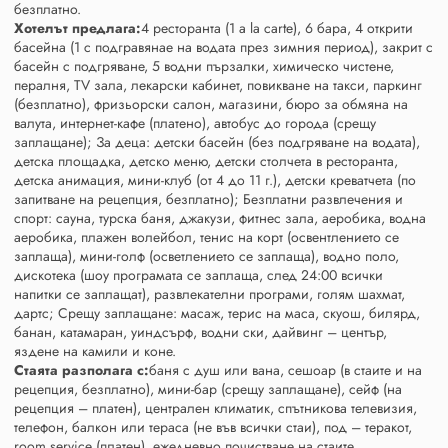
безплатно.
Хотелът предлага:
4 ресторанта (1 a la carte), 6 бара, 4 открити
басейна (1 с подгравянае на водата през зимния период), закрит с
басейн с подгряване, 5 водни пързалки, химическо чистене,
пералня, ТV зала, лекарски кабинет, повикване на такси, паркинг
(безплатно), фризьорски салон, магазини, бюро за обмяна на
валута, интернет-кафе (платено), автобус до города (срещу
заплащане); За деца: детски басейн (без подгряване на водата),
детска площадка, детско меню, детски столчета в ресторанта,
детска анимация, мини-клуб (от 4 до 11 г.), детски креватчета (по
запитване на рецепция, безплатно); Безплатни развлечения и
спорт: сауна, турска баня, джакузи, фитнес зала, аеробика, водна
аеробика, плажен волейбол, тенис на корт (освентлението се
заплаща), мини-голф (осветлението се заплаща), водно поло,
дискотека (шоу програмата се заплаща, след 24:00 всички
напитки се заплащат), развлекателни програми, голям шахмат,
дартс; Срещу заплащане: масаж, терис на маса, скуош, билярд,
банан, катамаран, уиндсърф, водни ски, дайвинг – център,
яздене на камили и коне.
Стаята разполага с:
баня с душ или вана, сешоар (в стаите и на
рецепция, безплатно), мини-бар (срещу заплащане), сейф (на
рецепция – платен), централен климатик, спътникова телевизия,
телефон, балкон или тераса (не във всички стаи), под – теракот,
room service (платен), ежедневно почистване на стаите.