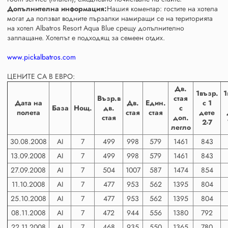
Допълнителна информация:
Нашия коментар: гостите на хотела
могат да ползват водните пързалки намиращи се на територията
на хотел Albatros Resort Aqua Blue срещу допълнително
заплащане. Хотелът е подходящ за семеен отдих.
www.pickalbatros.com
ЦЕНИТЕ СА В ЕВРО:
Дв.
1възр.
1
Възр.в
стая
Дата на
Дв.
Един.
с 1
База
Нощ.
дв.
с
полета
стая
стая
дете
стая
доп.
2-7
легло
30.08.2008
AI
7
499
998
579
1461
843
13.09.2008
AI
7
499
998
579
1461
843
27.09.2008
AI
7
504
1007
587
1474
854
11.10.2008
AI
7
477
953
562
1395
804
25.10.2008
AI
7
477
953
562
1395
804
08.11.2008
AI
7
472
944
556
1380
792
22.11.2008
AI
7
468
935
550
1365
780