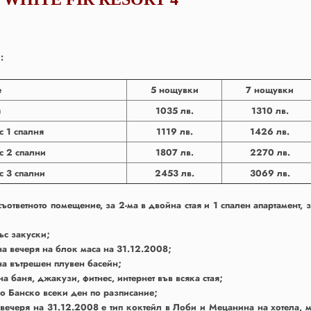
:
е
5 нощувки
7 нощувки
я
1035 лв.
1310 лв.
с 1 спалня
1119 лв.
1426 лв.
с 2 спални
1807 лв.
2270 лв.
с 3 спални
2453 лв.
3069 лв.
 съответното помещение, за 2-ма в двойна стая и 1 спален апартамент, 
ъс закуски;
на вечеря на блок маса на 31.12.2008;
на вътрешен плувен басейн;
на баня, джакузи, фитнес, интернет във всяка стая;
до Банско всеки ден по разписание;
вечеря на 31.12.2008 е тип коктейл в Лоби и Мецанина на хотела, ме