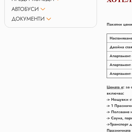
АВТОБУСИ
ДОКУМЕНТИ
Пакетни цени
Настаняван
Двойна ста
Апартамент 
Апартамент 
Апартамент 
Цената е
: за
включва:
-> Нощувки с
-> 1 Празнич
-> Ползване 
-> Сауна, пар
->Транспорт 
Празничната 