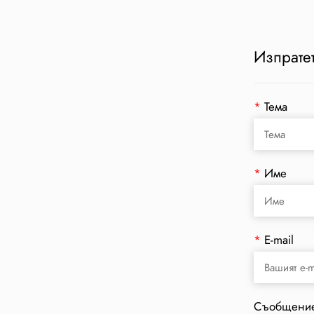
Изпратет
*
Тема
*
Име
*
E-mail
Съобщени