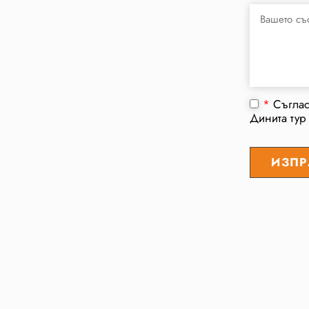
*
Съгла
Динита тур