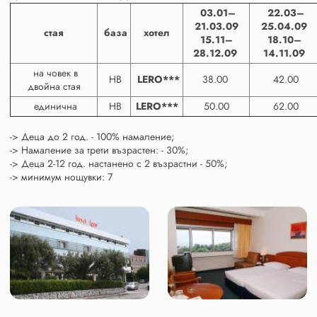
03.01–
22.03–
21.03.09
25.04.09
стая
база
хотел
15.11–
18.10–
28.12.09
14.11.09
на човек в
НВ
LERO***
38.00
42.00
двойна стая
единична
НВ
LERO***
50.00
62.00
-> Деца до 2 год. - 100% намаление;
-> Намаление за трети възрастен: - 30%;
-> Деца 2-12 год. настанено с 2 възрастни - 50%;
-> минимум нощувки: 7