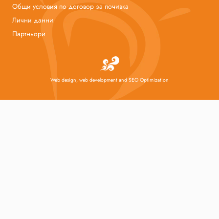
Общи условия по договор за почивка
Лични данни
Партньори
Web design, web development and SEO Optimization