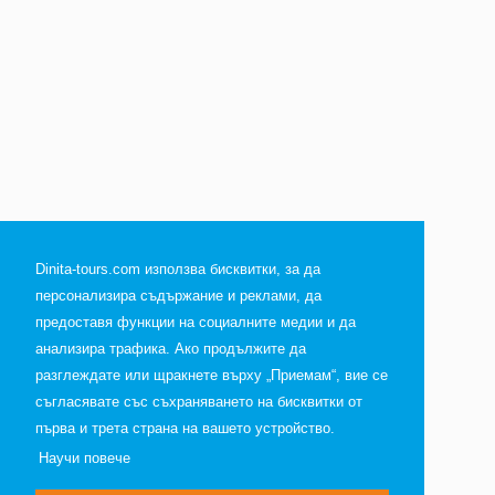
Dinita-tours.com използва бисквитки, за да
персонализира съдържание и реклами, да
предоставя функции на социалните медии и да
анализира трафика. Ако продължите да
разглеждате или щракнете върху „Приемам“, вие се
съгласявате със съхраняването на бисквитки от
първа и трета страна на вашето устройство.
Научи повече