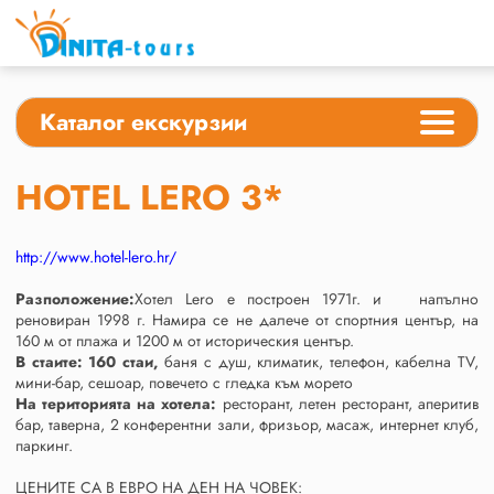
Каталог екскурзии
HOTEL LERO 3*
http://www.hotel-lero.hr/
Разположение:
Хотел Lero е построен 1971г. и напълно
реновиран 1998 г. Намира се не далече от спортния център, на
160 м от плажа и 1200 м от историческия център.
В стаите: 160 стаи,
баня с душ, климатик, телефон, кабелна TV,
мини-бар, сешоар, повечето с гледка към морето
На територията на хотела:
ресторант, летен ресторант, аперитив
бар, таверна, 2 конферентни зали, фризьор, масаж, интернет клуб,
паркинг.
ЦЕНИТЕ СА В ЕВРО НА ДЕН НА ЧОВЕК: