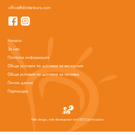
office@dinita-tours.com
Начало
За нас
Полезна информация
Общи условия по договор за екскурзия
Общи условия по договор за почивка
Лични данни
Партньори
Web design, web development and SEO Optimization