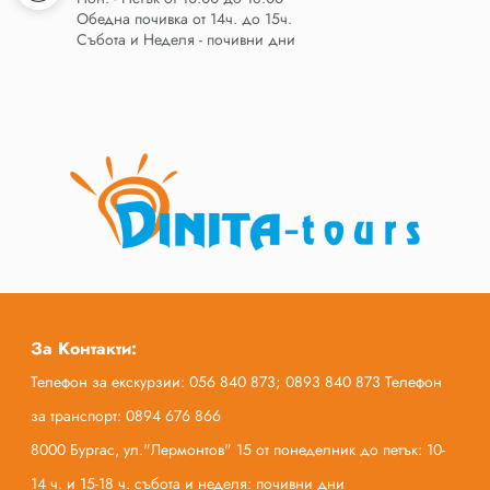
Обедна почивка от 14ч. до 15ч.
Събота и Неделя - почивни дни
За Контакти:
Телефон за екскурзии: 056 840 873; 0893 840 873 Телефон
за транспорт: 0894 676 866
8000 Бургас, ул."Лермонтов" 15 от понеделник до петък: 10-
14 ч. и 15-18 ч. събота и неделя: почивни дни