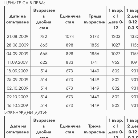
ЦЕНИТЕ СА В ЛЕВА:
Възрастен
1 възр.
1 въз
Дати на
в
Единична
Трима
с 1
2 де
отпътуване
двойна
стая
възрастни
дете 0-
0-12
стая
12
0-3.
21.08.2009
782
1074
2173
1203
133
28.08.2009
665
898
1856
1027
115
04.09.2009
665
898
1856
1027
115
11.09.2009
622
833
1741
962
109
18.09.2009
514
673
1449
802
931
25.09.2009
514
673
1449
802
931
02.10.2009
514
673
1449
802
931
09.10.2009
514
673
1449
802
931
16.10.2009
514
673
1449
802
931
ИЗВЪНРЕДНИ ДАТИ:
Възрастен
1 възр.
1 въз
Дати на
в
Единична
Трима
с 1
2 де
отпътуване
двойна
стая
възрастни
дете 0-
0-12
стая
12
0-3.