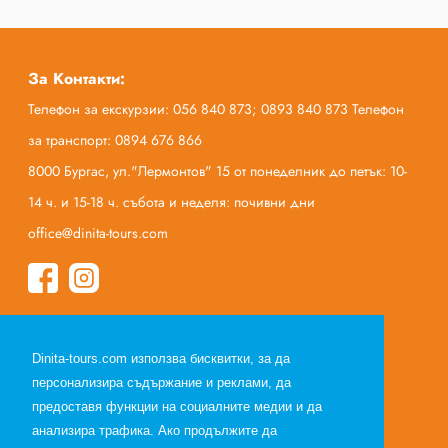
За Контакти:
Телефон за екскурзии: 056 840 873; 0893 840 873 Телефон
за транспорт: 0894 676 866
8000 Бургас, ул."Лермонтов" 15 от понеделник до петък: 10-
14 ч. и 15-18 ч. събота и неделя: почивни дни
office@dinita-tours.com
Начало
Dinita-tours.com използва бисквитки, за да
За нас
персонализира съдържание и реклами, да
Полезна информация
предоставя функции на социалните медии и да
Общи условия по договор за екскурзия
анализира трафика. Ако продължите да