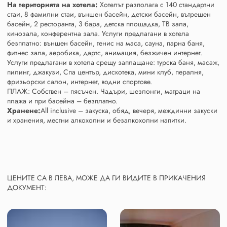
На територията на хотела:
Хотелът разполага с 140 стандартни
стаи, 8 фамилни стаи, външен басейн, детски басейн, вътрешен
басейн, 2 ресторанта, 3 бара, детска площадка, TВ зала,
кинозала, конферентна зала. Услуги предлагани в хотела
безплатно: външен басейн, тенис на маса, сауна, парна баня,
фитнес зала, аеробика, дартс, анимация, безжичен интернет.
Услуги предлагани в хотела срещу заплащане: турска баня, масаж,
пилинг, джакузи, Спа център, дискотека, мини клуб, пералня,
фризьорски салон, интернет, водни спортове.
ПЛАЖ: Собствен – пясъчен. Чадъри, шезлонги, матраци на
плажа и при басейна – безплатно.
Хранене:
All inclusive – закуска, обяд, вечеря, междинни закуски
и хранения, местни алкохолни и безалкохолни напитки.
ЦЕНИТЕ СА В ЛЕВА, МОЖЕ ДА ГИ ВИДИТЕ В ПРИКАЧЕНИЯ
ДОКУМЕНТ: