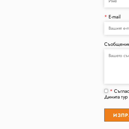
*
E-mail
Съобщени
*
Съгла
Динита тур