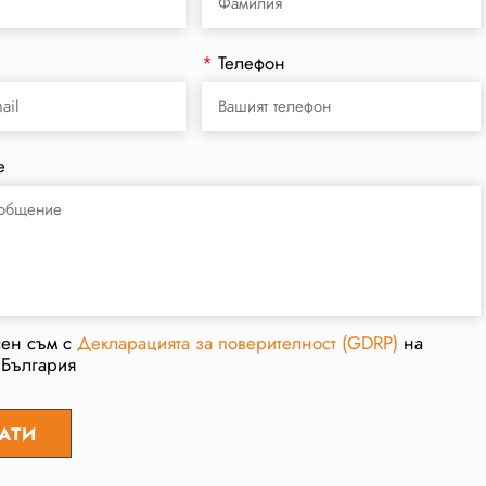
*
Телефон
е
сен съм с
Декларацията за поверителност (GDRP)
на
 България