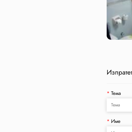
Изпратет
*
Тема
*
Име