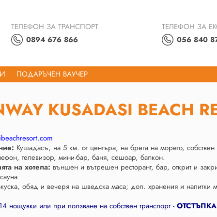
ТЕЛЕФОН ЗА ТРАНСПОРТ
ТЕЛЕФОН ЗА Е
0894 676 866
056 840 8
ТИ
ПОДАРЪЧЕН ВАУЧЕР
WAY KUSADASI BEACH RE
ibeachresort.com
ние:
Кушадасъ, на 5 км. от центъра, на брега на морето, собствен
лефон, телевизор, мини-бар, баня, сешоар, балкон.
ята на хотела:
външен и вътрешен ресторант, бар, открит и закрит
 сауна
куска, обяд и вечеря на шведска маса; доп. хранения и напитки м
 14 нощувки или при ползване на собствен транспорт -
ОТСТЪПКА -