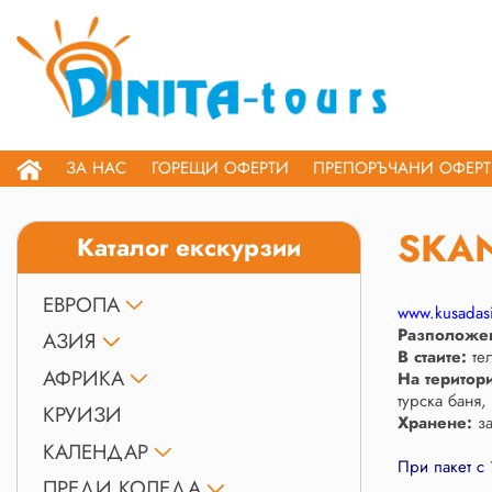
ЗА НАС
ГОРЕЩИ ОФЕРТИ
ПРЕПОРЪЧАНИ ОФЕР
SKAN
Каталог екскурзии
ЕВРОПА
www.kusadas
Разположе
АЗИЯ
В стаите:
те
АФРИКА
На територи
турска баня,
КРУИЗИ
Хранене:
за
КАЛЕНДАР
При пакет с
ПРЕДИ КОЛЕДА