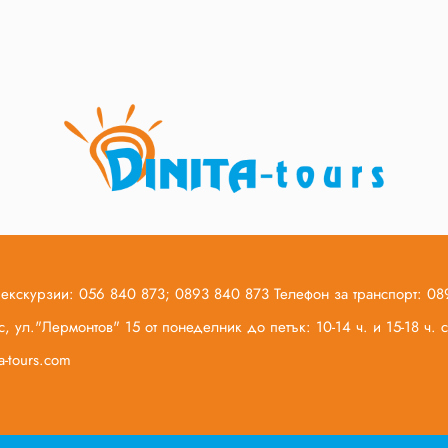
 екскурзии: 056 840 873; 0893 840 873 Телефон за транспорт: 0
, ул."Лермонтов" 15 от понеделник до петък: 10-14 ч. и 15-18 ч.
ta-tours.com