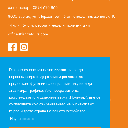
за транспорт: 0894 676 866
8000 Бургас, ул."Лермонтов" 15 от понеделник до петък: 10-
14 ч. и 15-18 ч. събота и неделя: почивни дни
office@dinita-tours.com
Начало
Dinita-tours.com използва бисквитки, за да
За нас
персонализира съдържание и реклами, да
Полезна информация
предоставя функции на социалните медии и да
Общи условия по договор за екскурзия
анализира трафика. Ако продължите да
Общи условия по договор за почивка
разглеждате или щракнете върху „Приемам“, вие се
съгласявате със съхраняването на бисквитки от
Лични данни
първа и трета страна на вашето устройство.
Партньори
Научи повече