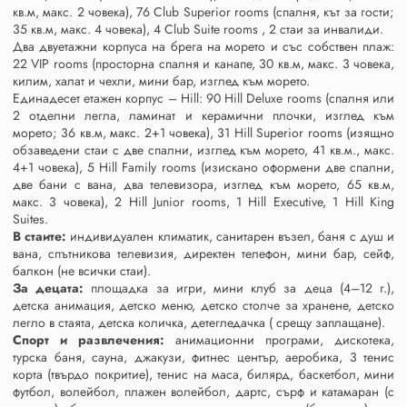
кв.м, макс. 2 човека), 76 Club Superior rooms (спалня, кът за гости;
35 кв.м, макс. 4 човека), 4 Club Suite rooms , 2 стаи за инвалиди.
Два двуетажни корпуса на брега на морето и със собствен плаж:
22 VIP rooms (просторна спалня и канапе, 30 кв.м, макс. 3 човека,
килим, халат и чехли, мини бар, изглед към морето.
Единадесет етажен корпус – Hill: 90 Hill Deluxe rooms (спалня или
2 отделни легла, ламинат и керамични плочки, изглед към
морето; 36 кв.м, макс. 2+1 човека), 31 Hill Superior rooms (изящно
обзаведени стаи с две спални, изглед към морето, 41 кв.м., макс.
4+1 човека), 5 Hill Family rooms (изискано оформени две спални,
две бани с вана, два телевизора, изглед към морето, 65 кв.м,
макс. 3 човека), 2 Hill Junior rooms, 1 Hill Executive, 1 Hill King
Suites.
В стаите:
индивидуален климатик, санитарен възел, баня с душ и
вана, спътникова телевизия, директен телефон, мини бар, сейф,
балкон (не всички стаи).
За децата:
площадка за игри, мини клуб за деца (4–12 г.),
детска анимация, детско меню, детско столче за хранене, детско
легло в стаята, детска количка, детегледачка ( срещу заплащане).
Спорт и развлечения:
анимационни програми, дискотека,
турска баня, сауна, джакузи, фитнес център, аеробика, 3 тенис
корта (твърдо покритие), тенис на маса, билярд, баскетбол, мини
футбол, волейбол, плажен волейбол, дартс, сърф и катамаран (с