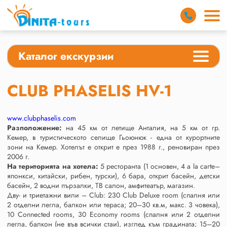
Каталог екскурзии
CLUB PHASELIS HV-1
www.clubphaselis.com
Разположение:
на 45 км от летище Анталия, на 5 км от гр.
Кемер, в туристическото селище Гьоюнюк - една от курортните
зони на Кемер. Хотелът е открит е през 1988 г., реновиран през
2006 г.
На територията на хотела:
5 ресторанта (1 основен, 4 а la carte–
японкси, китайски, рибен, турски), 6 бара, открит басейн, детски
басейн, 2 водни пързалки, TВ салон, амфитеатър, магазин.
Дву- и триетажни вили – Club: 230 Club Deluxe room (спалня или
2 отделни легла, балкон или тераса; 20–30 кв.м, макс. 3 човека),
10 Connected rooms, 30 Economy rooms (спалня или 2 отделни
легла, балкон (не във всички стаи), изглед към градината; 15–20