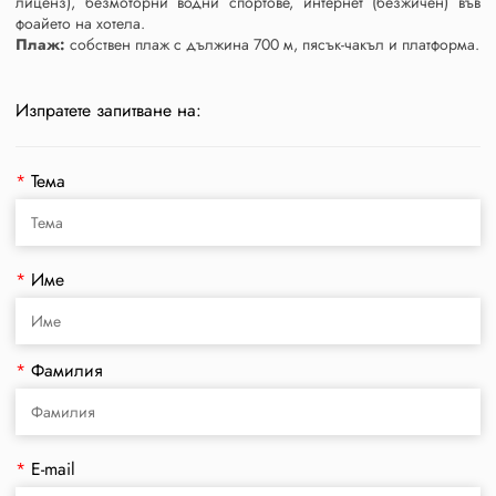
лиценз), безмоторни водни спортове, интернет (безжичен) във
фоайето на хотела.
Плаж:
собствен плаж с дължина 700 м, пясък-чакъл и платформа.
Изпратете запитване на:
*
Тема
*
Име
*
Фамилия
*
E-mail