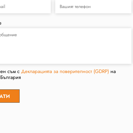
е
сен съм с
Декларацията за поверителност (GDRP)
на
 България