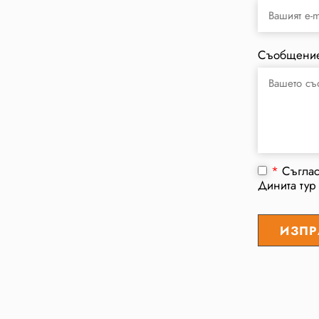
Съобщени
*
Съгла
Динита тур