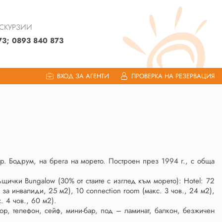
КСКУРЗИИ
73; 0893 840 873
ВХОД ЗА АГЕНТИ
ПРОВЕРКА НА РЕЗЕРВАЦИЯ
гр. Бодрум, на брега на морето. Построен през 1994 г., с обща
ъщички Bungalow (30% от стаите с изглед към морето): Hotel: 72
и за инвалиди, 25 м2), 10 connection room (макс. 3 чов., 24 м2),
. 4 чов., 60 м2).
ор, телефон, сейф, мини-бар, под – ламинат, балкон, безжичен