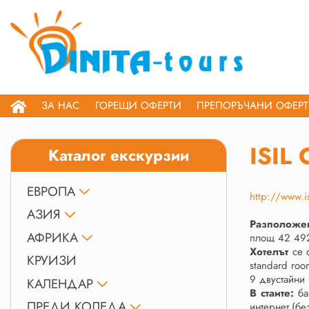
ЗА НАС
ГОРЕЩИ ОФЕРТИ
ПРЕПОРЪЧАНИ ОФЕР
ISIL
Каталог екскурзии
ЕВРОПА
http://www.i
АЗИЯ
Разположе
АФРИКА
площ 42 492
Хотелът
се с
КРУИЗИ
standard roo
9 двустайни 
КАЛЕНДАР
В стаите:
ба
ПРЕДИ КОЛЕДА
интернет.(бе