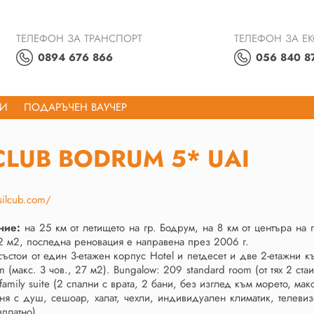
ТЕЛЕФОН ЗА ТРАНСПОРТ
ТЕЛЕФОН ЗА Е
0894 676 866
056 840 8
ТИ
ПОДАРЪЧЕН ВАУЧЕР
 CLUB BODRUM 5* UAI
silcub.com/
ние:
на 25 км от летището на гр. Бодрум, на 8 км от центъра на 
 м2, последна реновация е направена през 2006 г.
ъстои от един 3-етажен корпус Hotel и петдесет и две 2-етажни к
m (макс. 3 чов., 27 м2). Bungalow: 209 standard room (от тях 2 ста
family suite (2 спални с врата, 2 бани, без изглед към морето, макс
ня с душ, сешоар, халат, чехли, индивидуален климатик, телевиз
зплатно).