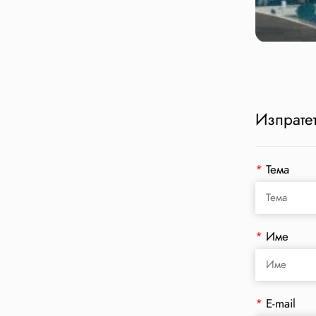
Изпратет
*
Тема
*
Име
*
E-mail