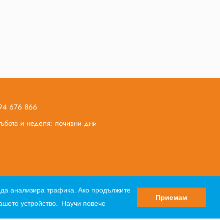
894 676 866
 събота и неделя: почивни дни
вор за почивка
Лични данни
Партньори
и да анализира трафика. Ако продължите
Приемам
вашето устройство.
Научи повече