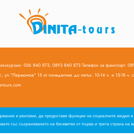
 екскурзии: 056 840 873; 0893 840 873 Телефон за транспорт: 0
, ул."Лермонтов" 15 от понеделник до петък: 10-14 ч. и 15-18 ч.
ta-tours.com
Общи условия по договор за екскурзия
Общи условия по дого
ъдържание и реклами, да предоставя функции на социалните медии 
вате със съхраняването на бисквитки от първа и трета страна на 
Web design, web development and SEO Optimization