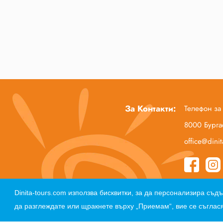
За Контакти:
Телефон за
8000 Бургас
office@dini
Начало
За нас
Полезна информация
Dinita-tours.com използва бисквитки, за да персонализира с
да разглеждате или щракнете върху „Приемам“, вие се съглася