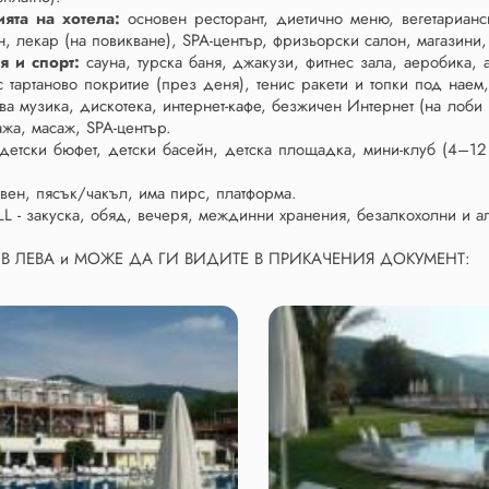
ията на хотела:
основен ресторант, диетично меню, вегетарианск
н, лекар (на повикване), SPA-център, фризьорски салон, магазини,
я и спорт:
сауна, турска баня, джакузи, фитнес зала, аеробика, 
с тартаново покритие (през деня), тенис ракети и топки под наем
ва музика, дискотека, интернет-кафе, безжичен Интернет (на лоби
ажа, масаж, SPA-център.
детски бюфет, детски басейн, детска площадка, мини-клуб (4–12 г
твен, пясък/чакъл, има пирс, платформа.
L - закуска, обяд, вечеря, междинни хранения, безалкохолни и а
 В ЛЕВА и МОЖЕ ДА ГИ ВИДИТЕ В ПРИКАЧЕНИЯ ДОКУМЕНТ: