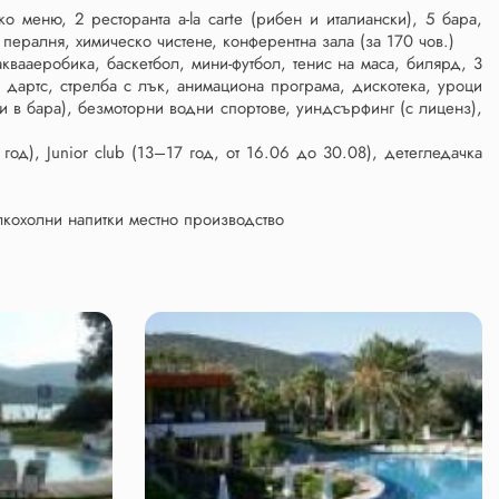
о меню, 2 ресторанта a-la carte (рибен и италиански), 5 бара,
 пералня, химическо чистене, конферентна зала (за 170 чов.)
аквааеробика, баскетбол, мини-футбол, тенис на маса, билярд, 3
, дартс, стрелба с лък, анимациона програма, дискотека, уроци
 и в бара), безмоторни водни спортове, уиндсърфинг (с лиценз),
од), Junior club (13–17 год, от 16.06 до 30.08), детегледачка
лкохолни напитки местно производство