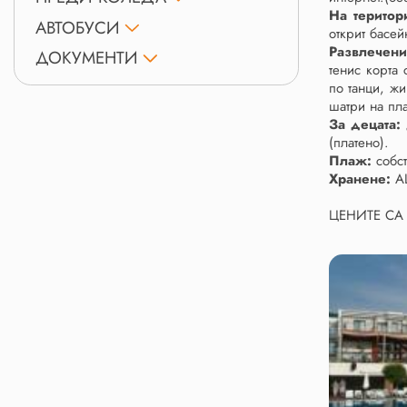
На територ
АВТОБУСИ
открит басей
Развлечени
ДОКУМЕНТИ
тенис корта 
по танци, жи
шатри на пл
За децата:
(платено).
Плаж:
собс
Хранене:
AL
ЦЕНИТЕ СА