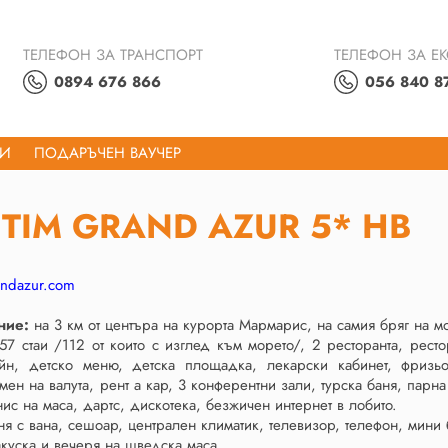
ТЕЛЕФОН ЗА ТРАНСПОРТ
ТЕЛЕФОН ЗА Е
0894 676 866
056 840 8
ТИ
ПОДАРЪЧЕН ВАУЧЕР
TIM GRAND AZUR 5* HB
andazur.com
ние:
на 3 км от центъра на курорта Мармарис, на самия бряг на м
7 стаи /112 от които с изглед към морето/, 2 ресторанта, рестора
йн, детско меню, детска площадка, лекарски кабинет, фризьо
мен на валута, рент а кар, 3 конферентни зали, турска баня, парна
нис на маса, дартс, дискотека, безжичен интернет в лобито.
я с вана, сешоар, централен климатик, телевизор, телефон, мини 
куска и вечеря на шведска маса.