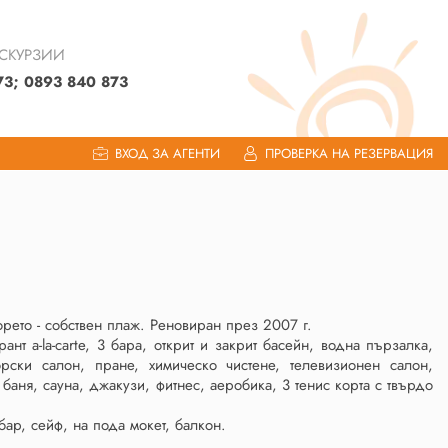
КСКУРЗИИ
73; 0893 840 873
ВХОД ЗА АГЕНТИ
ПРОВЕРКА НА РЕЗЕРВАЦИЯ
орето - собствен плаж. Реновиран през 2007 г.
нт a-la-carte, 3 бара, открит и закрит басейн, водна пързалка,
рски салон, пране, химическо чистене, телевизионен салон,
 баня, сауна, джакузи, фитнес, аеробика, 3 тенис корта с твърдо
бар, сейф, на пода мокет, балкон.