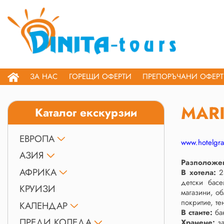
ЗА НАС
ГОРЕЩИ ОФЕРТИ
ПРЕПОРЪЧАНИ ОФЕР
MARI
Каталог екскурзии
ЕВРОПА
www.hotelgr
АЗИЯ
Разположе
АФРИКА
В хотела:
25
детски басе
КРУИЗИ
магазини, об
покритие, те
КАЛЕНДАР
В стаите:
бан
ПРЕДИ КОЛЕДА
Хранене:
за