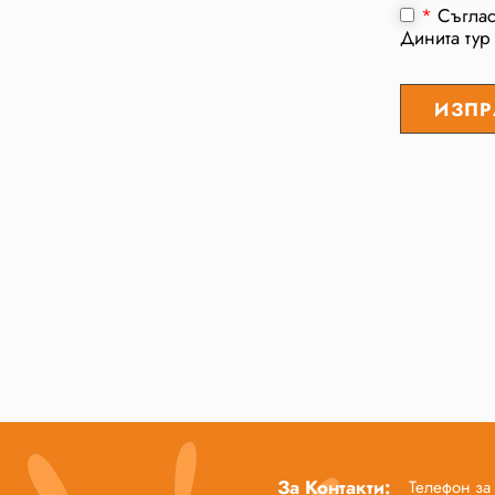
*
Съгла
Динита тур
За Контакти:
Телефон за