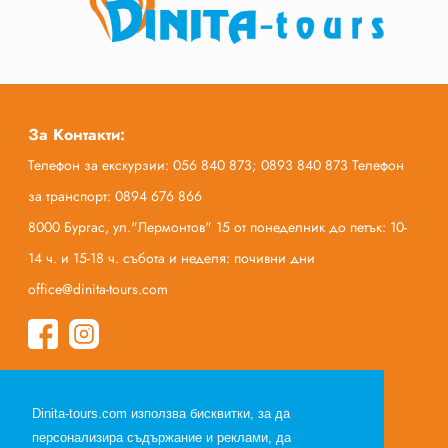
За Контакти:
Телефон за екскурзии: 056 840 873; 0893 840 873 Телефон
за транспорт: 0894 676 866
8000 Бургас, ул."Лермонтов" 15 от понеделник до петък: 10-
14 ч. и 15-18 ч. събота и неделя: почивни дни
office@dinita-tours.com
Начало
Dinita-tours.com използва бисквитки, за да
За нас
персонализира съдържание и реклами, да